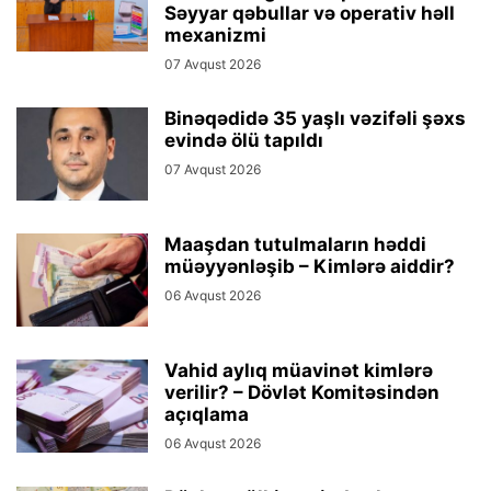
Səyyar qəbullar və operativ həll
mexanizmi
07 Avqust 2026
Binəqədidə 35 yaşlı vəzifəli şəxs
evində ölü tapıldı
07 Avqust 2026
Maaşdan tutulmaların həddi
müəyyənləşib – Kimlərə aiddir?
06 Avqust 2026
Vahid aylıq müavinət kimlərə
verilir? – Dövlət Komitəsindən
açıqlama
06 Avqust 2026