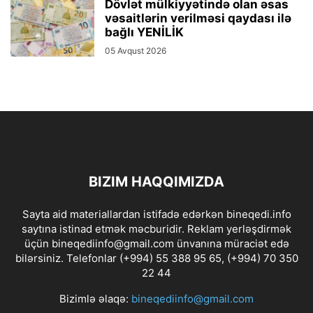
Dövlət mülkiyyətində olan əsas
vəsaitlərin verilməsi qaydası ilə
bağlı YENİLİK
05 Avqust 2026
BIZIM HAQQIMIZDA
Sayta aid materiallardan istifadə edərkən bineqedi.info
saytına istinad etmək məcburidir. Reklam yerləşdirmək
üçün bineqediinfo@gmail.com ünvanına müraciət edə
bilərsiniz. Telefonlar (+994) 55 388 95 65, (+994) 70 350
22 44
Bizimlə əlaqə:
bineqediinfo@gmail.com