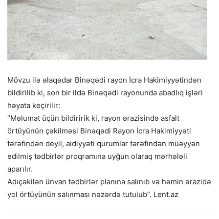
Mövzu ilə əlaqədar Binəqədi rayon İcra Hakimiyyətindən
bildirilib ki, son bir ildə Binəqədi rayonunda abadlıq işləri
həyata keçirilir:
“Məlumat üçün bildiririk ki, rayon ərazisində asfalt
örtüyünün çəkilməsi Binəqədi Rayon İcra Hakimiyyəti
tərəfindən deyil, aidiyyəti qurumlar tərəfindən müəyyən
edilmiş tədbirlər proqramına uyğun olaraq mərhələli
aparılır.
Adıçəkilən ünvan tədbirlər planına salınıb və həmin ərazidə
yol örtüyünün salınması nəzərdə tutulub”. Lent.az