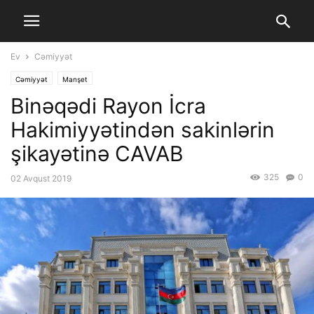
Ev
Cəmiyyət
Cəmiyyət
Manşet
Binəqədi Rayon İcra
Hakimiyyətindən sakinlərin
şikayətinə CAVAB
325
0
02 Avqust 2019