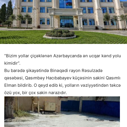
“Bizim yollar çiçəklənən Azərbaycanda ən ucqar kənd yolu
kimidir”.
Bu barədə şikayətində Binəqədi rayon Rəsulzadə
qəsəbəsi, Qasımbəy Hacıbabayev küçəsinin sakini Qasımlı
Elman bildirib. O qeyd edib ki, yolların vəziyyətindən təkcə
özü yox, bir çox sakin narazıdır.