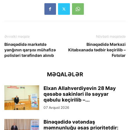
Əvvəlki məqalə
Növbəti məqalədə
Binəqədidə marketdə
Binəqədidə Mərkəzi
yanğının qarşısı mühafizə
Kitabxanada tədbir keçirilib –
polisləri tərəfindən alınıb
Fotolar
MƏQALƏLƏR
Elxan Allahverdiyevin 28 May
qəsəbə sakinləri ilə səyyar
qəbulu keçirilib –...
07 Avqust 2026
Binəqədidə vətəndaş
məmnunluğu əsas prioritetdir: