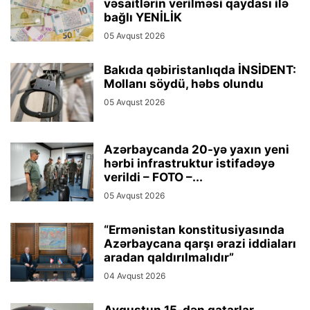
vəsaitlərin verilməsi qaydası ilə
bağlı YENİLİK
05 Avqust 2026
Bakıda qəbiristanlıqda İNSİDENT:
Mollanı söydü, həbs olundu
05 Avqust 2026
Azərbaycanda 20-yə yaxın yeni
hərbi infrastruktur istifadəyə
verildi – FOTO –...
05 Avqust 2026
“Ermənistan konstitusiyasında
Azərbaycana qarşı ərazi iddiaları
aradan qaldırılmalıdır”
04 Avqust 2026
Avqustun 15-dən qatarlar