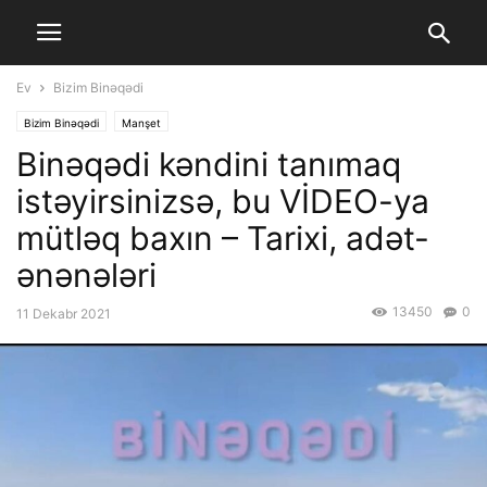
Ev
Bizim Binəqədi
Bizim Binəqədi
Manşet
Binəqədi kəndini tanımaq
istəyirsinizsə, bu VİDEO-ya
mütləq baxın – Tarixi, adət-
ənənələri
13450
0
11 Dekabr 2021