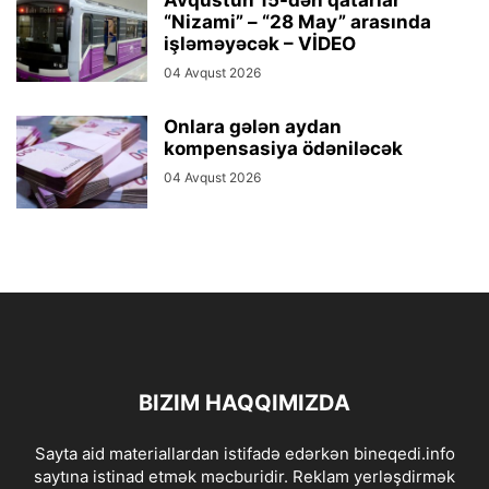
“Nizami” – “28 May” arasında
işləməyəcək – VİDEO
04 Avqust 2026
Onlara gələn aydan
kompensasiya ödəniləcək
04 Avqust 2026
BIZIM HAQQIMIZDA
Sayta aid materiallardan istifadə edərkən bineqedi.info
saytına istinad etmək məcburidir. Reklam yerləşdirmək