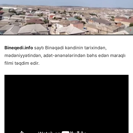
Bineqedi.info
saytı Binəqədi kəndinin tarixindən,
mədəniyyətindən, adət-ənənələrindən bəhs edən maraqlı
filmi təqdim edir.