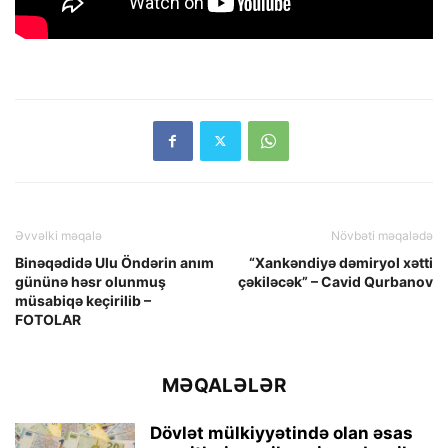
Əvvəlki məqalə
Növbəti məqalədə
Binəqədidə Ulu Öndərin anım
“Xankəndiyə dəmiryol xətti
gününə həsr olunmuş
çəkiləcək” – Cavid Qurbanov
müsabiqə keçirilib –
FOTOLAR
MƏQALƏLƏR
Dövlət mülkiyyətində olan əsas