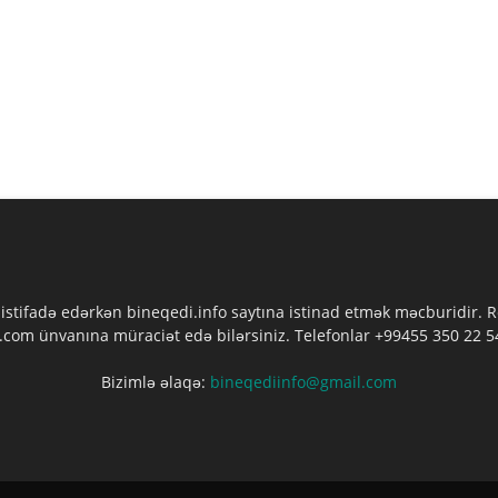
 istifadə edərkən bineqedi.info saytına istinad etmək məcburidir.
com ünvanına müraciət edə bilərsiniz. Telefonlar +99455 350 22 54
Bizimlə əlaqə:
bineqediinfo@gmail.com