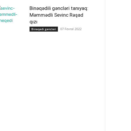
Binəqədili gəncləri tanıyaq:
Məmmədli Sevinc Rəşad
qızı
07 Fevral 2022
Binəqədi gəncləri