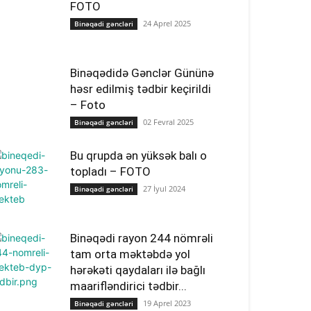
FOTO
24 Aprel 2025
Binəqədi gəncləri
Binəqədidə Gənclər Gününə
həsr edilmiş tədbir keçirildi
– Foto
02 Fevral 2025
Binəqədi gəncləri
Bu qrupda ən yüksək balı o
topladı – FOTO
27 İyul 2024
Binəqədi gəncləri
Binəqədi rayon 244 nömrəli
tam orta məktəbdə yol
hərəkəti qaydaları ilə bağlı
maarifləndirici tədbir...
19 Aprel 2023
Binəqədi gəncləri