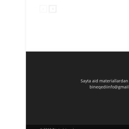
Sayta aid materiallardan
bineqediinfo@gmail.