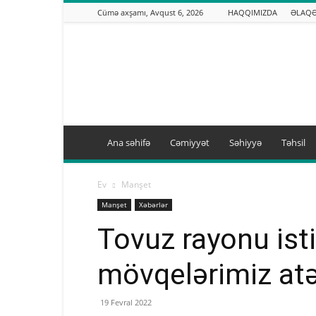
Cümə axşamı, Avqust 6, 2026
HAQQIMIZDA
ƏLAQ
Binəqədi.info
Ana səhifə
Cəmiyyət
Səhiyyə
Təhsil
Ev
Manşet
Manşet
Xəbərlər
Tovuz rayonu is
mövqelərimiz atə
19 Fevral 2022