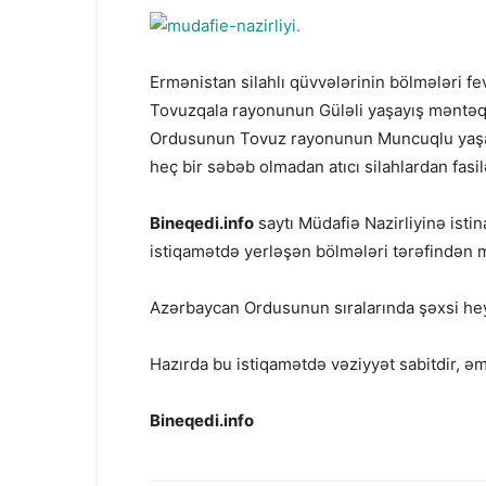
Ermənistan silahlı qüvvələrinin bölmələri fe
Tovuzqala rayonunun Güləli yaşayış məntə
Ordusunun Tovuz rayonunun Muncuqlu yaşay
heç bir səbəb olmadan atıcı silahlardan fasil
Bineqedi.info
saytı Müdafiə Nazirliyinə ist
istiqamətdə yerləşən bölmələri tərəfindən m
Azərbaycan Ordusunun sıralarında şəxsi hey
Hazırda bu istiqamətdə vəziyyət sabitdir, əmə
Bineqedi.info