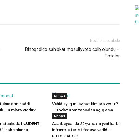
Növbəti məqalədə
l
Binəqədidə sahibkar məsuliyyətə cəlb olundu –
Fotolar
Manşet
ulmaların həddi
Vahid aylıq müavinət kimlərə verilir?
b – Kimlərə aiddir?
– Dövlət Komitəsindən açıqlama
Manşet
ristanlıqda İNSİDENT:
Azərbaycanda 20-yə yaxın yeni hərbi
dü, həbs olundu
infrastruktur istifadəyə verildi –
FOTO – VİDEO