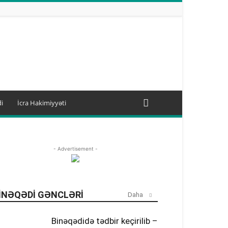
i
İcra Hakimiyyəti
- Advertisement -
INƏQƏDI GƏNCLƏRI
Daha
Binəqədidə tədbir keçirilib –