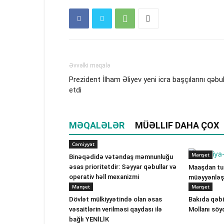
Əvvəlki məqalə
Prezident İlham Əliyev yeni icra başçılarını qəbu
etdi
MƏQALƏLƏR
MÜƏLLIF DAHA ÇOX
Cəmiyyət
Manşet
Binəqədidə vətəndaş məmnunluğu
əsas prioritetdir: Səyyar qəbullar və
Maaşdan tut
operativ həll mexanizmi
müəyyənləşi
Manşet
Manşet
Dövlət mülkiyyətində olan əsas
Bakıda qəbi
vəsaitlərin verilməsi qaydası ilə
Mollanı söy
bağlı YENİLİK