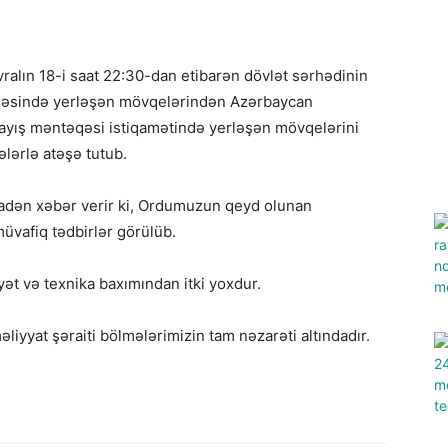
vralın 18-i saat 22:30-dan etibarən dövlət sərhədinin
qəsində yerləşən mövqelərindən Azərbaycan
ış məntəqəsi istiqamətində yerləşən mövqelərini
ələrlə atəşə tutub.
inadən xəbər verir ki, Ordumuzun qeyd olunan
üvafiq tədbirlər görülüb.
ət və texnika baxımından itki yoxdur.
liyyat şəraiti bölmələrimizin tam nəzarəti altındadır.