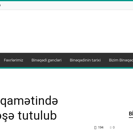
Ə
Fəxrlərimiz
Binəqədi gəncləri
Binəqədinin tarixi
Bizim Binəqəd
tiqamətində
şə tutulub
B
194
0