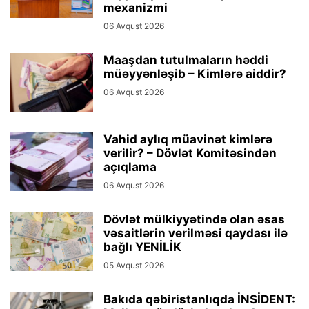
mexanizmi
06 Avqust 2026
Maaşdan tutulmaların həddi
müəyyənləşib – Kimlərə aiddir?
06 Avqust 2026
Vahid aylıq müavinət kimlərə
verilir? – Dövlət Komitəsindən
açıqlama
06 Avqust 2026
Dövlət mülkiyyətində olan əsas
vəsaitlərin verilməsi qaydası ilə
bağlı YENİLİK
05 Avqust 2026
Bakıda qəbiristanlıqda İNSİDENT: