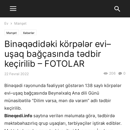
Ev
Manşet
Manşet
Xəbərlər
Binəqədidəki körpələr evi–
uşaq bağçasında tədbir
keçirilib – FOTOLAR
206
0
22 Fevral 2022
Binəqədi rayonunda fəaliyyət göstərən 138 saylı körpələr
evi–uşaq bağçasında Beynəlxalq Ana dili Günü
münasibətilə “Dilim varsa, mən də varam” adlı tədbir
keçirilib.
Bineqedi.info
saytına verilən məlumata görə, tədbirdə
məktəbəhazırlıq qrup uşaqları, tərbiyəçilər iştirak ediblər.