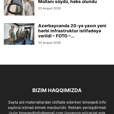
Mollanı söydü, həbs olundu
05 Avqust 2026
Azərbaycanda 20-yə yaxın yeni
hərbi infrastruktur istifadəyə
verildi – FOTO –...
05 Avqust 2026
BIZIM HAQQIMIZDA
Sayta aid materiallardan istifadə edərkən bineqedi.info
saytına istinad etmək məcburidir. Reklam yerləşdirmək
üçün bineqediinfo@gmail.com ünvanına müraciət edə