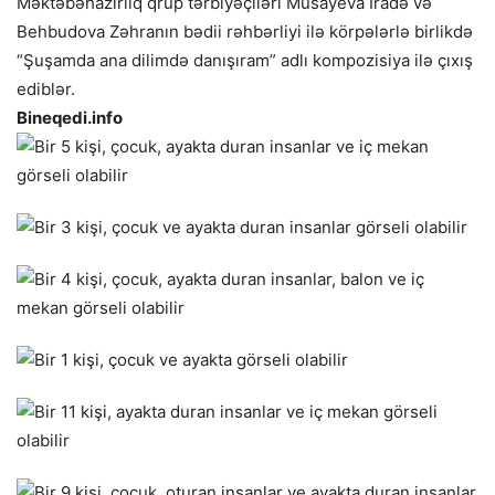
Məktəbəhazırlıq qrup tərbiyəçiləri Musayeva İradə və
Behbudova Zəhranın bədii rəhbərliyi ilə körpələrlə birlikdə
“Şuşamda ana dilimdə danışıram” adlı kompozisiya ilə çıxış
ediblər.
Bineqedi.info