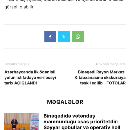
Əvvəlki məqalə
Növbəti məqalədə
Azərbaycanda ilk ödənişli
Binəqədi Rayon Mərkəzi
yolun istifadəyə veriləcəyi
Kitabxanasına ekskursiya
tarix AÇIQLANDI
təşkil edilib – FOTOLAR
MƏQALƏLƏR
Binəqədidə vətəndaş
məmnunluğu əsas prioritetdir:
Səyyar qəbullar və operativ həll