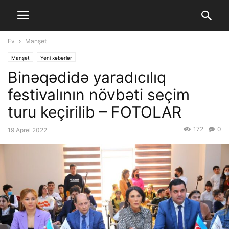
Ev
Manşet
Manşet
Yeni xəbərlər
Binəqədidə yaradıcılıq
festivalının növbəti seçim
turu keçirilib – FOTOLAR
172
0
19 Aprel 2022