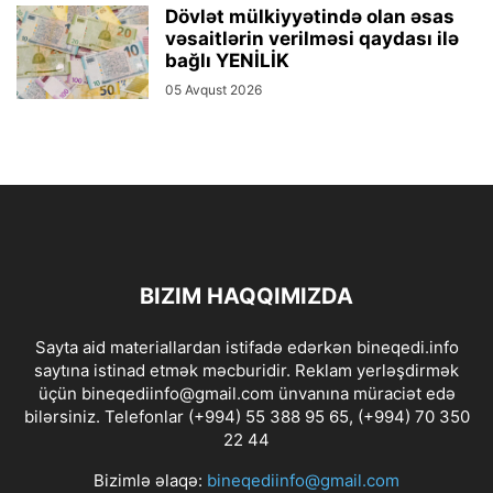
Dövlət mülkiyyətində olan əsas
vəsaitlərin verilməsi qaydası ilə
bağlı YENİLİK
05 Avqust 2026
BIZIM HAQQIMIZDA
Sayta aid materiallardan istifadə edərkən bineqedi.info
saytına istinad etmək məcburidir. Reklam yerləşdirmək
üçün bineqediinfo@gmail.com ünvanına müraciət edə
bilərsiniz. Telefonlar (+994) 55 388 95 65, (+994) 70 350
22 44
Bizimlə əlaqə:
bineqediinfo@gmail.com