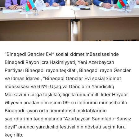
“Binəqədi Gənclər Evi” sosial xidmət müəssisəsində
Binəqədi Rayon İcra Hakimiyyəti, Yeni Azərbaycan
Partiyası Binəqədi rayon təşkilatı, Binəqədi rayon Gənclər
və İdman İdarəsi, “Binəqədi Gənclər Evi sosial xidmət
müəssisəsi və 6 №li Uşaq və Gənclərin Yaradıcılıq
Mərkəzinin birgə təşkilatçılığı ilə ümummilli lider Heydər
Əliyevin anadan olmasının 99-cu ildönümü münasibətilə
Binəqədi rayon orta ümumtəhsil məktəblərinin
şagirdlərinin təqdimatında “Azərbaycan Səninlədir-Sənsiz
deyil” onuncu yaradıcılıq festivalının növbəti seçim turu
keçirilib.