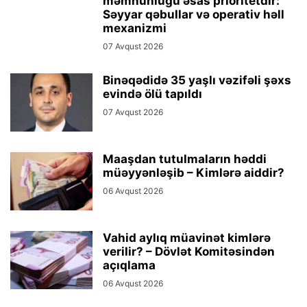
məmnunluğu əsas prioritetdir:
Səyyar qəbullar və operativ həll
mexanizmi
07 Avqust 2026
Binəqədidə 35 yaşlı vəzifəli şəxs
evində ölü tapıldı
07 Avqust 2026
Maaşdan tutulmaların həddi
müəyyənləşib – Kimlərə aiddir?
06 Avqust 2026
Vahid aylıq müavinət kimlərə
verilir? – Dövlət Komitəsindən
açıqlama
06 Avqust 2026