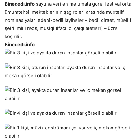
Bineqedi.info
saytına verilən məlumata görə, festival orta
ümumtəhsil məktəblərinin şagirdləri arasında müxtəlif
nominasiyalar: ədəbi-bədii layihələr – bədii qiraət, müəllif
şeiri, milli rəqs, musiqi (ifaçılıq, çalğı alətləri) – üzrə
keçirilir.
Bineqedi.info