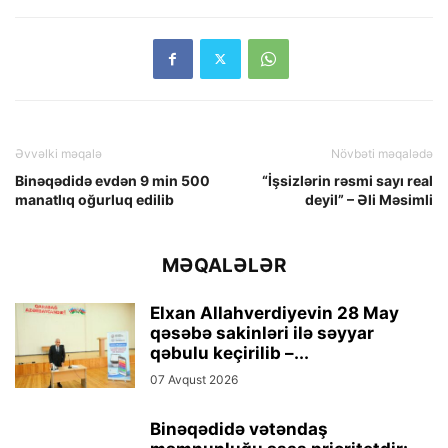
Əvvəlki məqalə
Növbəti məqalədə
Binəqədidə evdən 9 min 500
“İşsizlərin rəsmi sayı real
manatlıq oğurluq edilib
deyil” – Əli Məsimli
MƏQALƏLƏR
Elxan Allahverdiyevin 28 May
qəsəbə sakinləri ilə səyyar
qəbulu keçirilib –...
07 Avqust 2026
Binəqədidə vətəndaş