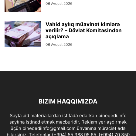
06 Avqust 2026
Vahid aylıq müavinət kimlərə
verilir? – Dövlət Komitəsindən
açıqlama
06 Avqust 2026
BIZIM HAQQIMIZDA
Sayta aid materiallardan istifadə edərkən bineqedi.info
saytına istinad etmək məcburidir. Reklam yerləşdirmək
üçün bineqediinfo@gmail.com ünvanına müraciət edə
bilərsiniz. Telefonlar (+994) 55 388 95 65, (+994) 70 350