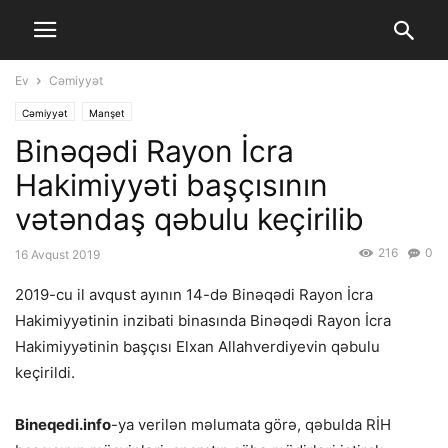
Ev
Cəmiyyət
Cəmiyyət
Manşet
Binəqədi Rayon İcra
Hakimiyyəti başçısının
vətəndaş qəbulu keçirilib
216
0
16 Avqust 2019
2019-cu il avqust ayının 14-də Binəqədi Rayon İcra
Hakimiyyətinin inzibati binasında Binəqədi Rayon İcra
Hakimiyyətinin başçısı Elxan Allahverdiyevin qəbulu
keçirildi.
Bineqedi.info
-ya verilən məlumata görə, qəbulda RİH