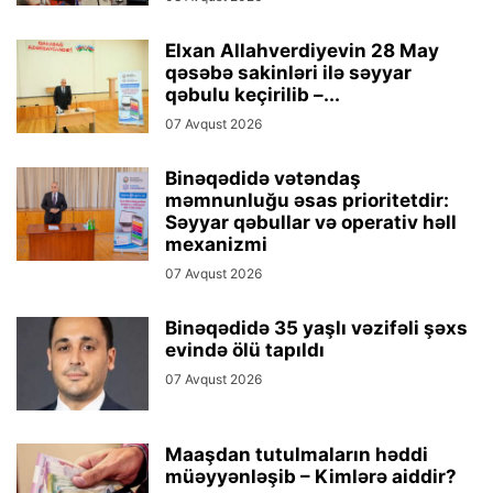
Elxan Allahverdiyevin 28 May
qəsəbə sakinləri ilə səyyar
qəbulu keçirilib –...
07 Avqust 2026
Binəqədidə vətəndaş
məmnunluğu əsas prioritetdir:
Səyyar qəbullar və operativ həll
mexanizmi
07 Avqust 2026
Binəqədidə 35 yaşlı vəzifəli şəxs
evində ölü tapıldı
07 Avqust 2026
Maaşdan tutulmaların həddi
müəyyənləşib – Kimlərə aiddir?