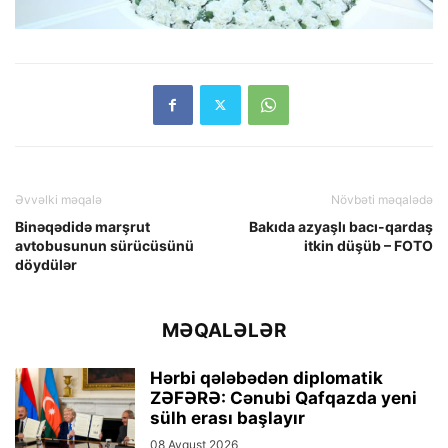
Əvvəlki məqalə
Növbəti məqalədə
Binəqədidə marşrut
Bakıda azyaşlı bacı-qardaş
avtobusunun sürücüsünü
itkin düşüb – FOTO
döydülər
MƏQALƏLƏR
Hərbi qələbədən diplomatik
ZƏFƏRƏ: Cənubi Qafqazda yeni
sülh erası başlayır
08 Avqust 2026