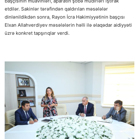
başçısının müavinləri, aparatın şöbə müdirləri iştirak
etdilər. Sakinlər tərəfindən qaldırılan məsələlər
dinlənildikdən sonra, Rayon İcra Hakimiyyətinin başçısı
Elxan Allahverdiyev məsələlərin həlli ilə əlaqədar aidiyyəti
üzrə konkret tapşırıqlar verdi.