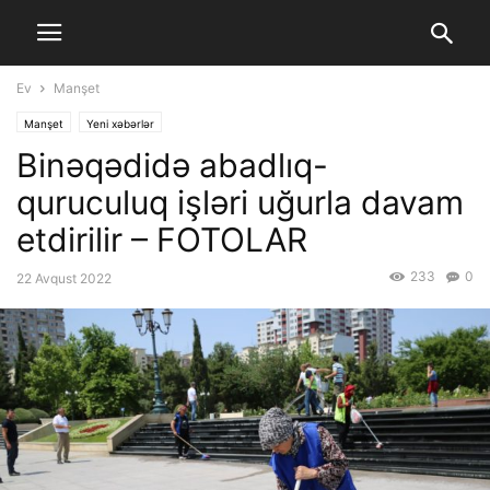
Ev
Manşet
Manşet
Yeni xəbərlər
Binəqədidə abadlıq-
quruculuq işləri uğurla davam
etdirilir – FOTOLAR
233
0
22 Avqust 2022