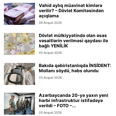
Vahid aylıq müavinət kimlərə
verilir? – Dövlət Komitəsindən
açıqlama
06 Avqust 2026
Dövlət mülkiyyətində olan əsas
vəsaitlərin verilməsi qaydası ilə
bağlı YENİLİK
05 Avqust 2026
Bakıda qəbiristanlıqda İNSİDENT:
Mollanı söydü, həbs olundu
05 Avqust 2026
Azərbaycanda 20-yə yaxın yeni
hərbi infrastruktur istifadəyə
verildi – FOTO –...
05 Avqust 2026