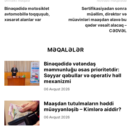
Əvvəlki məqalə
Növbəti məqalədə
Binəqədidə motosiklet
Sertifikasiyadan sonra
avtomobillə toqquşub,
müəllim, direktor və
xəsarət alanlar var
müavinləri maaşdan əlavə bu
qədər vəsait alacaq –
CƏDVƏL
MƏQALƏLƏR
Binəqədidə vətəndaş
məmnunluğu əsas prioritetdir:
Səyyar qəbullar və operativ həll
mexanizmi
06 Avqust 2026
Maaşdan tutulmaların həddi
müəyyənləşib – Kimlərə aiddir?
06 Avqust 2026