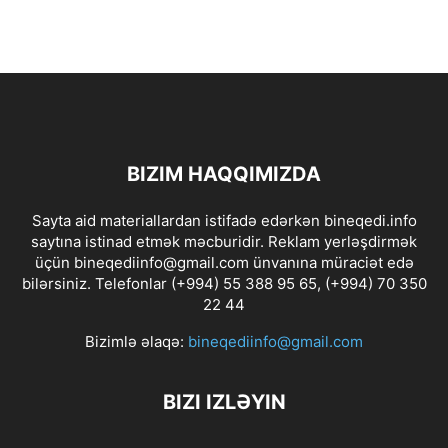
BIZIM HAQQIMIZDA
Sayta aid materiallardan istifadə edərkən bineqedi.info
saytına istinad etmək məcburidir. Reklam yerləşdirmək
üçün bineqediinfo@gmail.com ünvanına müraciət edə
bilərsiniz. Telefonlar (+994) 55 388 95 65, (+994) 70 350
22 44
Bizimlə əlaqə:
bineqediinfo@gmail.com
BIZI IZLƏYIN