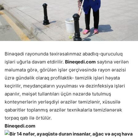
Binəqədi rayonunda təxirəsalınmaz abadlıq-quruculuq
işləri uğurla davam etdirilir.
Bineqedi.com
saytına verilən
məlumata görə, görülən işlər çərçivəsində rayon ərazisi
üzrə gündəlik olaraq profilaktik- təmizlik işləri həyata
keçirilir, meydançaların yuyulması və dezinfeksiya işləri
aparılır, məişət tullantıları üçün nəzərdə tutulmuş
konteynerlərin yerləşdiyi ərazilər təmizlənir, xüsusilə
qabaritlər toplanmış ərazilər texnikalarla təmizlənərək
torpaq qatı ilə örtülür.
Bineqedi.com