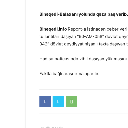
Binəqədi-Balaxanı yolunda qəza baş verib.
Bineqedi.info
Report-a istinadən xəbər veri
tullantıları daşıyan “90-AM-058” dövlət qey
042” dövlət qeydiyyat nişanlı taxta daşıyan tr
Hadisə nəticəsində zibil daşıyan yük maşını 
Faktla bağlı araşdırma aparılır.