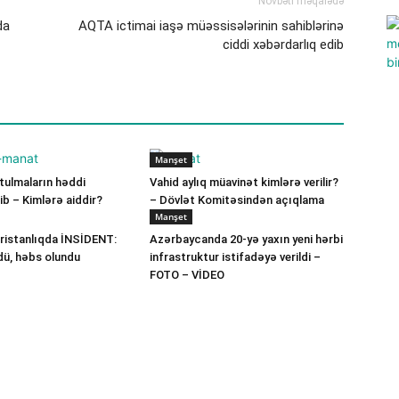
Növbəti məqalədə
da
AQTA ictimai iaşə müəssisələrinin sahiblərinə
ciddi xəbərdarlıq edib
Manşet
ulmaların həddi
Vahid aylıq müavinət kimlərə verilir?
b – Kimlərə aiddir?
– Dövlət Komitəsindən açıqlama
Manşet
ristanlıqda İNSİDENT:
Azərbaycanda 20-yə yaxın yeni hərbi
dü, həbs olundu
infrastruktur istifadəyə verildi –
FOTO – VİDEO