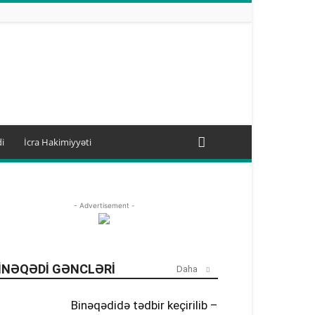
i
İcra Hakimiyyəti
- Advertisement -
INƏQƏDI GƏNCLƏRI
Daha
Binəqədidə tədbir keçirilib –