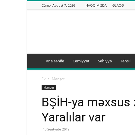
Cümə, Avqust 7, 2026
HAQQIMIZDA
ƏLAQƏ
Binəqədi.info
Ana səhifə
Cəmiyyət
Səhiyyə
Təhsil
Ev
Manşet
Manşet
BŞİH-ya məxsus z
Yaralılar var
13 Sentyabr 2019