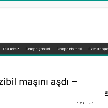
Fəxrlərimiz
Binəqədi gəncləri
Binəqədinin tarixi
Bizim Binəqəd
ibil maşını aşdı –
B
328
0