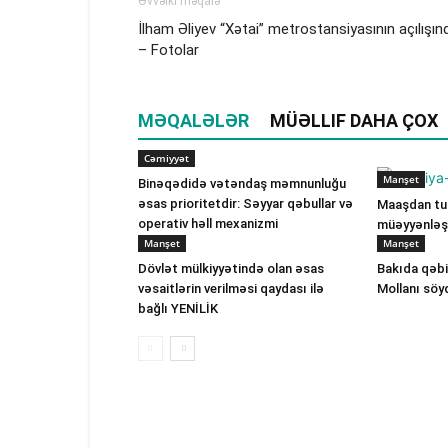
Əvvəlki məqalə
İlham Əliyev “Xətai” metrostansiyasının açılışın
– Fotolar
MƏQALƏLƏR
MÜƏLLIF DAHA ÇOX
Cəmiyyət
Manşet
Binəqədidə vətəndaş məmnunluğu
əsas prioritetdir: Səyyar qəbullar və
Maaşdan tut
operativ həll mexanizmi
müəyyənləşi
Manşet
Manşet
Dövlət mülkiyyətində olan əsas
Bakıda qəbi
vəsaitlərin verilməsi qaydası ilə
Mollanı söy
bağlı YENİLİK