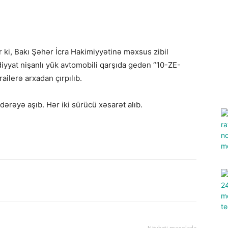
r ki, Bakı Şəhər İcra Hakimiyyətinə məxsus zibil
diyyat nişanlı yük avtomobili qarşıda gedən “10-ZE-
ailerə arxadan çırpılıb.
dərəyə aşıb. Hər iki sürücü xəsarət alıb.