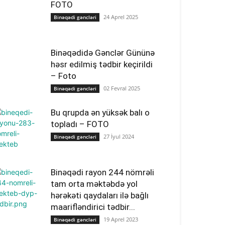
FOTO
24 Aprel 2025
Binəqədi gəncləri
Binəqədidə Gənclər Gününə
həsr edilmiş tədbir keçirildi
– Foto
02 Fevral 2025
Binəqədi gəncləri
Bu qrupda ən yüksək balı o
topladı – FOTO
27 İyul 2024
Binəqədi gəncləri
Binəqədi rayon 244 nömrəli
tam orta məktəbdə yol
hərəkəti qaydaları ilə bağlı
maarifləndirici tədbir...
19 Aprel 2023
Binəqədi gəncləri