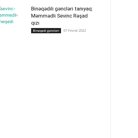
Binəqədili gəncləri tanıyaq:
Məmmədli Sevinc Rəşad
qızı
07 Fevral 2022
Binəqədi gəncləri