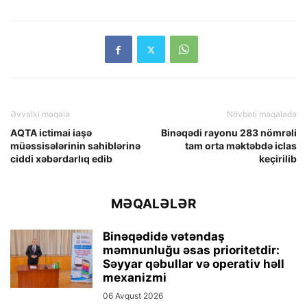
Əvvəlki məqalə
Növbəti məqalədə
AQTA ictimai iaşə
Binəqədi rayonu 283 nömrəli
müəssisələrinin sahiblərinə
tam orta məktəbdə iclas
ciddi xəbərdarlıq edib
keçirilib
MƏQALƏLƏR
Binəqədidə vətəndaş
məmnunluğu əsas prioritetdir:
Səyyar qəbullar və operativ həll
mexanizmi
06 Avqust 2026