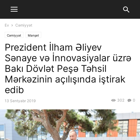
Ev
Cəmiyyət
Cəmiyyət
Manşet
Prezident İlham Əliyev
Sənaye və İnnovasiyalar üzrə
Bakı Dövlət Peşə Təhsil
Mərkəzinin açılışında iştirak
edib
302
0
13 Sentyabr 2019