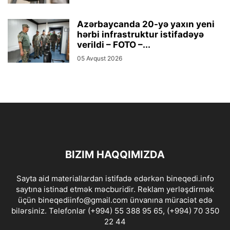
Azərbaycanda 20-yə yaxın yeni
hərbi infrastruktur istifadəyə
verildi – FOTO –...
05 Avqust 2026
BIZIM HAQQIMIZDA
Sayta aid materiallardan istifadə edərkən bineqedi.info
saytına istinad etmək məcburidir. Reklam yerləşdirmək
üçün bineqediinfo@gmail.com ünvanına müraciət edə
bilərsiniz. Telefonlar (+994) 55 388 95 65, (+994) 70 350
22 44