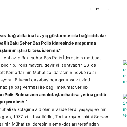
249
0
rabağ əlillərinə təzyiq göstərməsi ilə bağlı iddialar
a bağlı Bakı Şəhər Baş Polis İdarəsində araşdırma
arının iştirakı təsdiqlənmir.”
ə
Lent.az-a Bakı şəhər Baş Polis İdarəsinin mətbuat
 bildirib. Polis mayoru deyir ki, sentyabrın 28-də
eft Kəmərlərinin Mühafizə İdarəsinin növbə rəisi
ayonu, Biləcəri qəsəbəsində qanunsuz tikinti
naqişə baş verməsi ilə bağlı məlumat verilib:
cü Polis Bölməsinin əməkdaşları hadisə yerinə gedib
rşısı alınıb.”
 mühafizə zolağına aid olan ərazidə fərdi yaşayış evinin
na görə, 1977-ci il təvəllüdlü, Tərtər rayon sakini Sərxan
ərinin Mühafizə İdarəsinin əməkdaşları tərəfindən