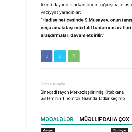
tikinti dayandırılarkən onun çağırışına əsas
vəziyyət yaradıblar:
“Hadisə nəticəsində S.Musayev, onun tanış
neçə əməkdaşı müxtəlif bədən xəsarətləri 
araşdırmaları davam etdirilir.”
Əvvəlki məqalə
Binəqədi rayon Mərkəzləşdirilmiş Kitabxana
Sisteminin 1 nömrəli filialında tədbir keçirilib
MƏQALƏLƏR
MÜƏLLIF DAHA ÇOX
Manşet
Cəmiyyət