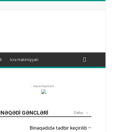
i
İcra Hakimiyyəti
- Advertisement -
INƏQƏDI GƏNCLƏRI
Daha
Binəqədidə tədbir keçirilib –