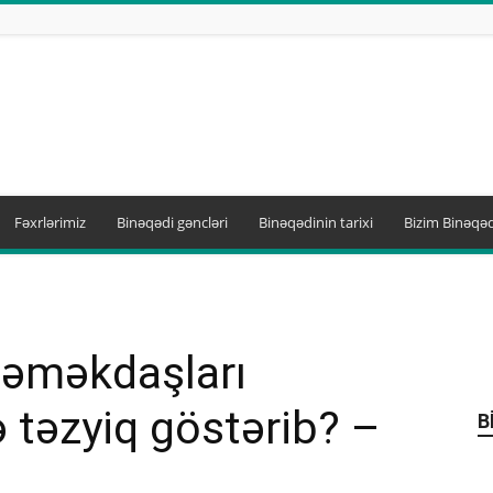
Fəxrlərimiz
Binəqədi gəncləri
Binəqədinin tarixi
Bizim Binəqəd
 əməkdaşları
ə təzyiq göstərib? –
B