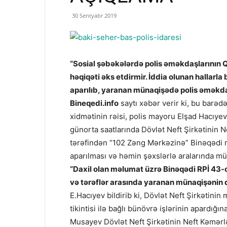
30 Sentyabr 2019
“Sosial şəbəkələrdə polis əməkdaşlarının Qa
həqiqəti əks etdirmir. İddia olunan hallarl
aparılıb, yaranan münaqişədə polis əməkdaşl
Bineqedi.info
saytı xəbər verir ki, bu barəd
xidmətinin rəisi, polis mayoru Elşad Hacıyev
günorta saatlarında Dövlət Neft Şirkətinin N
tərəfindən “102 Zəng Mərkəzinə” Binəqədi r
aparılması və həmin şəxslərlə aralarında mü
“Daxil olan məlumat üzrə Binəqədi RPİ 43-
və tərəflər arasında yaranan münaqişənin qa
E.Hacıyev bildirib ki, Dövlət Neft Şirkətinin
tikintisi ilə bağlı bünövrə işlərinin apardığı
Musayev Dövlət Neft Şirkətinin Neft Kəmərl