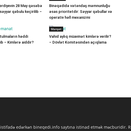
verdiyevin 28 May qəsəbə
Binəqədidə vətəndaş məmnunluğu
ə səyyar qəbulu keçirilib –
əsas prioritetdir: Səyyar qəbullar və
operativ həll mexanizmi
Manşet
ulmaların həddi
Vahid aylıq müavinət kimlərə verilir?
b – Kimlərə aiddir?
– Dövlət Komitəsindən açıqlama
 istifadə edərkən bineqedi.info saytına istinad etmək məcburidir.