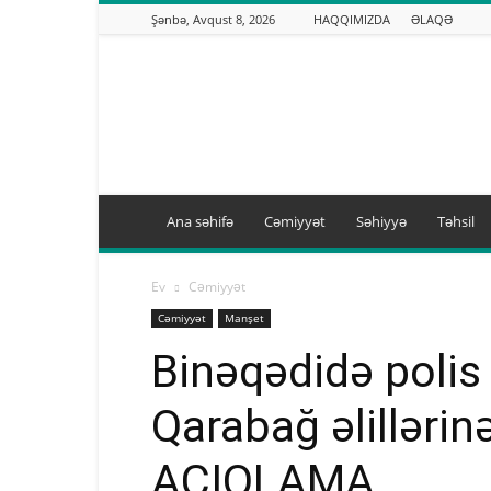
Şənbə, Avqust 8, 2026
HAQQIMIZDA
ƏLAQƏ
Binəqədi.info
Ana səhifə
Cəmiyyət
Səhiyyə
Təhsil
Ev
Cəmiyyət
Cəmiyyət
Manşet
Binəqədidə polis
Qarabağ əlillərin
AÇIQLAMA