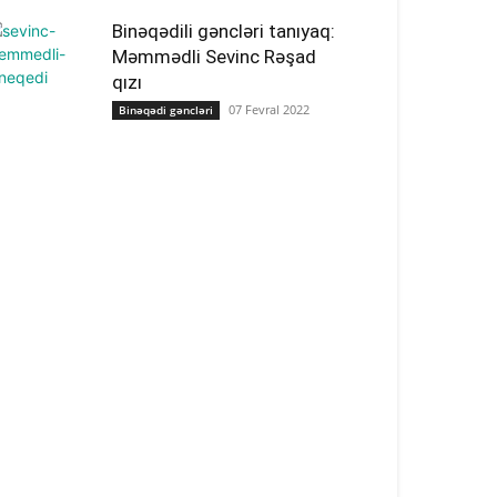
Binəqədili gəncləri tanıyaq:
Məmmədli Sevinc Rəşad
qızı
07 Fevral 2022
Binəqədi gəncləri