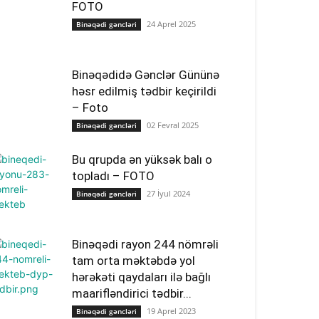
FOTO
24 Aprel 2025
Binəqədi gəncləri
Binəqədidə Gənclər Gününə
həsr edilmiş tədbir keçirildi
– Foto
02 Fevral 2025
Binəqədi gəncləri
Bu qrupda ən yüksək balı o
topladı – FOTO
27 İyul 2024
Binəqədi gəncləri
Binəqədi rayon 244 nömrəli
tam orta məktəbdə yol
hərəkəti qaydaları ilə bağlı
maarifləndirici tədbir...
19 Aprel 2023
Binəqədi gəncləri