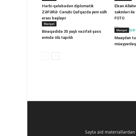
Hərbi qələbədən diplomatik
Elxan Allah
ZƏFƏRƏ: Cənubi Qafqazda yeni sülh
sakinləri il
erası başlayır
FOTO
Manşet
Manşet
Binəqədidə 35 yaşlı vəzifəli şəxs
evində ölü tapıldı
Maaşdan tut
müəyyənləşi
Sayta aid materiallardan