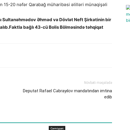
ən 15-20 nəfər Qarabağ müharibəsi əlilləri münaqişəli
ı Sultanəhmədov Əhməd və Dövlət Neft Şirkətinin bir
alıb.
Faktla bağlı 43-cü Bolis Bölməsində təhqiqat
Növbəti məqalədə
Deputat Rafael Cəbrayılov mandatından imtina
edib
Cəmiyyət