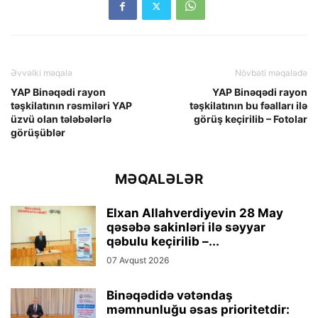
Əvvəlki məqalə
Növbəti məqalədə
YAP Binəqədi rayon
YAP Binəqədi rayon
təşkilatının rəsmiləri YAP
təşkilatının bu fəalları ilə
üzvü olan tələbələrlə
görüş keçirilib – Fotolar
görüşüblər
MƏQALƏLƏR
Elxan Allahverdiyevin 28 May
qəsəbə sakinləri ilə səyyar
qəbulu keçirilib –...
07 Avqust 2026
Binəqədidə vətəndaş
məmnunluğu əsas prioritetdir: