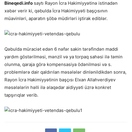
Bineqedi.info
saytı Rayon İcra Hakimiyyətinə istinadən
xəbər verir ki, qəbulda İcra Hakimiyyəti başçısının
müavinləri, aparatın şöbə müdirləri iştirak ediblər.
Qəbulda müraciət edən 6 nəfər sakin tərəfindən maddi
yardım göstərilməsi, mənzil və ya torpaq sahəsi ilə təmin
olunma, qaraja görə kompensasiya ödənilməsi və s.
problemlərə dair qaldırılan məsələlər dinlənildikdən sonra,
Rayon İcra Hakimiyyətinin başçısı Elxan Allahverdiyev
məsələlərin həlli ilə əlaqədar aidiyyəti üzrə konkret
tapşırıqlar verib.