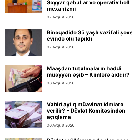
Səyyar qəbullar və operativ həll
mexanizmi
07 Avqust 2026
Binəqədidə 35 yaşlı vəzifəli şəxs
evində ölü tapıldı
07 Avqust 2026
Maaşdan tutulmaların həddi
müəyyənləşib – Kimlərə aiddir?
06 Avqust 2026
Vahid aylıq müavinət kimlərə
verilir? – Dövlət Komitəsindən
açıqlama
06 Avqust 2026