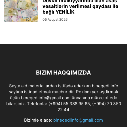
Dövlət mülkiyyətində olan əsas
vəsaitlərin verilməsi qaydası ilə
bağlı YENİLİK
05 Avqust 2026
BIZIM HAQQIMIZDA
Sayta aid materiallardan istifadə edərkən bineqedi.info
saytına istinad etmək məcburidir. Reklam yerləşdirmək
üçün bineqediinfo@gmail.com ünvanına müraciət edə
bilərsiniz. Telefonlar (+994) 55 388 95 65, (+994) 70 350
22 44
Bizimlə əlaqə:
bineqediinfo@gmail.com