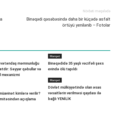
Növbəti məqalədə
xa
Binəqədi qəsəbəsində daha bir küçədə asfalt
örtüyü yenilənib – Fotolar
Manşet
 vətəndaş məmnunluğu
Binəqədidə 35 yaşlı vəzifəli şəxs
etdir: Səyyar qəbullar və
evində ölü tapıldı
ll mexanizmi
Manşet
Dövlət mülkiyyətində olan əsas
vəsaitlərin verilməsi qaydası ilə
müavinət kimlərə verilir?
bağlı YENİLİK
omitəsindən açıqlama