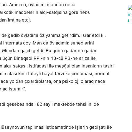
 olsun. Amma o, övladımı məndən necə
arkotik maddələrin alqı-satqısına görə həbs
n imtina etdi.
də gedib övladımı öz yanıma gətirdim. İsrar etdi ki,
 internata qoy. Mən də övladımla sənədlərini
. Əlimdən qaçıb getdi. Bu günə qədər nə qədər
sı üçün Binəqədi RPİ-nin 43-cü PB-nə ərizə ilə
lqı-satqısı, istifadəsi ilə məşğul olan insanların təsiri
n atası kimi tüfeyli həyat tərzi keçirməməsi, normal
ecə yoldan çıxardıblarsa, ona psixoloji olaraq necə
maq istəmir”.
qədi qəsəbəsində 182 saylı məktəbdə təhsilini də
seynovun tapılması istiqamətində işlərin gedişatı ilə