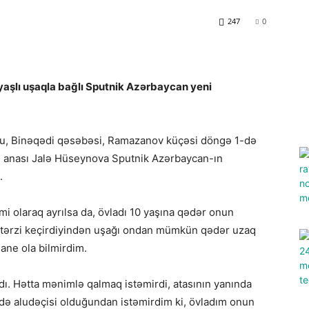
247
0
yaşlı uşaqla bağlı Sputnik Azərbaycan yeni
onu, Binəqədi qəsəbəsi, Ramazanov küçəsi döngə 1-də
n anası Jalə Hüseynova Sputnik Azərbaycan-ın
.
smi olaraq ayrılsa da, övladı 10 yaşına qədər onun
at tərzi keçirdiyindən uşağı ondan mümkün qədər uzaq
ane ola bilmirdim.
dı. Hətta mənimlə qalmaq istəmirdi, atasının yanında
ddə aludəçisi olduğundan istəmirdim ki, övladım onun