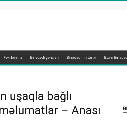
Fəxrlərimiz
Binəqədi gəncləri
Binəqədinin tarixi
Bizim Binəqəd
n uşaqla bağlı
 məlumatlar – Anası
B