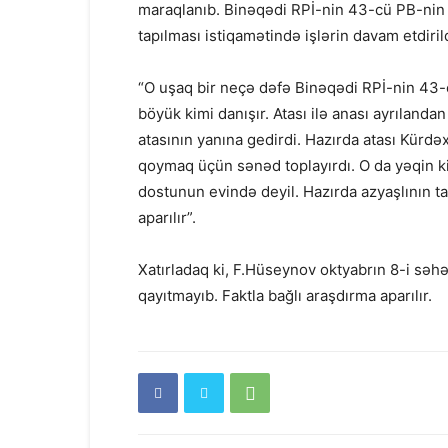
maraqlanıb. Binəqədi RPİ-nin 43-cü PB-nin
tapılması istiqamətində işlərin davam etdirildi
“O uşaq bir neçə dəfə Binəqədi RPİ-nin 43-c
böyük kimi danışır. Atası ilə anası ayrılanda
atasının yanına gedirdi. Hazırda atası Kürdə
qoymaq üçün sənəd toplayırdı. O da yəqin k
dostunun evində deyil. Hazırda azyaşlının ta
aparılır”.
Xatırladaq ki, F.Hüseynov oktyabrın 8-i səhə
qayıtmayıb. Faktla bağlı araşdırma aparılır.