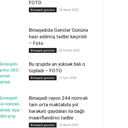
FOTO
24 Aprel 2025
Binəqədi gəncləri
Binəqədidə Gənclər Gününə
həsr edilmiş tədbir keçirildi
– Foto
02 Fevral 2025
Binəqədi gəncləri
Bu qrupda ən yüksək balı o
topladı – FOTO
27 İyul 2024
Binəqədi gəncləri
Binəqədi rayon 244 nömrəli
tam orta məktəbdə yol
hərəkəti qaydaları ilə bağlı
maarifləndirici tədbir...
19 Aprel 2023
Binəqədi gəncləri