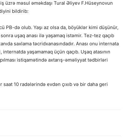
 iş üzrə məsul əməkdaşı Tural Əliyev F.Hüseynovun
yini bildirib:
ü PB-də olub. Yaşı az olsa da, böyüklər kimi düşünür,
n sonra uşaq anası ilə yaşamaq istəmir. Tez-tez qaçıb
xanıda saxlama təcridxanasındadır. Anası onu internata
i, internatda yaşamamaq üçün qaçıb. Uşaq atasının
pılması istiqamətində axtarış-əməliyyat tədbirləri
r saat 10 radələrində evdən çıxıb və bir daha geri