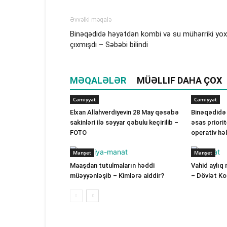
Əvvəlki məqalə
Binəqədidə həyətdən kombi və su mühərriki yo
çıxmışdı – Səbəbi bilindi
MƏQALƏLƏR
MÜƏLLIF DAHA ÇOX
Cəmiyyət
Cəmiyyət
Elxan Allahverdiyevin 28 May qəsəbə
Binəqədidə
sakinləri ilə səyyar qəbulu keçirilib –
əsas priorit
FOTO
operativ hə
Manşet
Manşet
Maaşdan tutulmaların həddi
Vahid aylıq 
müəyyənləşib – Kimlərə aiddir?
– Dövlət K