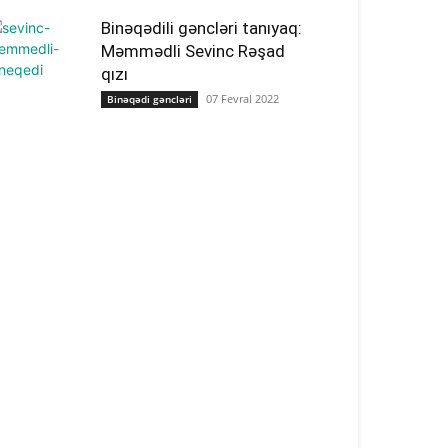
Binəqədili gəncləri tanıyaq:
Məmmədli Sevinc Rəşad
qızı
07 Fevral 2022
Binəqədi gəncləri