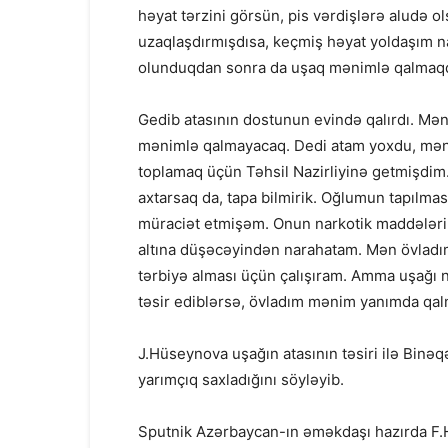
həyat tərzini görsün, pis vərdişlərə aludə
uzaqlaşdırmışdısa, keçmiş həyat yoldaşım n
olunduqdan sonra da uşaq mənimlə qalmaqda
Gedib atasının dostunun evində qalırdı. Mən 
mənimlə qalmayacaq. Dedi atam yoxdu, məni
toplamaq üçün Təhsil Nazirliyinə getmişdim
axtarsaq da, tapa bilmirik. Oğlumun tapılma
müraciət etmişəm. Onun narkotik maddələrin a
altına düşəcəyindən narahatam. Mən övladımı
tərbiyə alması üçün çalışıram. Amma uşağı n
təsir ediblərsə, övladım mənim yanımda qal
J.Hüseynova uşağın atasının təsiri ilə Binə
yarımçıq saxladığını söyləyib.
Sputnik Azərbaycan-ın əməkdaşı hazırda F.Hü