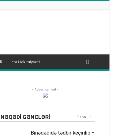
i
İcra Hakimiyyəti
- Advertisement -
INƏQƏDI GƏNCLƏRI
Daha
Binəqədidə tədbir keçirilib –