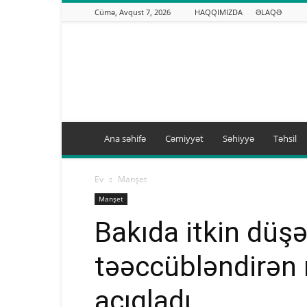
Cümə, Avqust 7, 2026
HAQQIMIZDA
ƏLAQƏ
Binəqədi.info
Ana səhifə
Cəmiyyət
Səhiyyə
Təhsil
Ev
Manşet
Manşet
Bakıda itkin düşə
təəccübləndirən
açıqladı