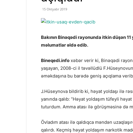
15 Oktyabr 2019
Bakının Binəqədi rayonunda itkin düşən 11 
məlumatlar əldə edib.
Bineqedi.info
xəbər verir ki, Binəqədi ray
yaşayan, 2008-ci il təvəllüdlü F.Hüseynovu
əməkdaşına bu barədə geniş açıqlama verib
J.Hüseynova bildirib ki, həyat yoldaşı ilə rə
yanında qalıb: “Həyat yoldaşım tüfeyli həy
tuturdum. Amma atası ilə görüşməsinə də m
Övladım atası ilə qaldıqca məndən uzaqlaşır
qalırdı. Keçmiş həyat yoldaşım narkotik ma