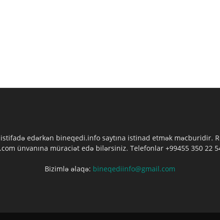
 istifadə edərkən bineqedi.info saytına istinad etmək məcburidir.
com ünvanına müraciət edə bilərsiniz. Telefonlar +99455 350 22 54
Bizimlə əlaqə:
bineqediinfo@gmail.com