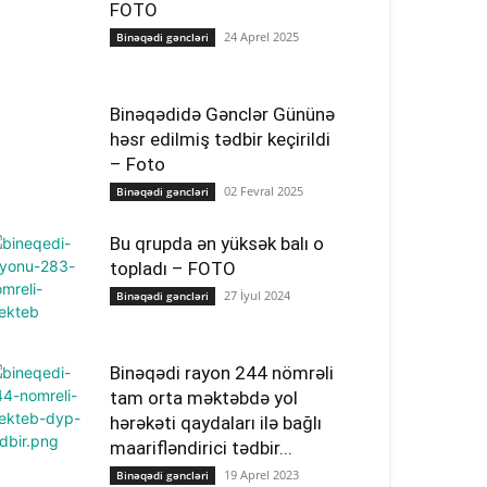
FOTO
24 Aprel 2025
Binəqədi gəncləri
Binəqədidə Gənclər Gününə
həsr edilmiş tədbir keçirildi
– Foto
02 Fevral 2025
Binəqədi gəncləri
Bu qrupda ən yüksək balı o
topladı – FOTO
27 İyul 2024
Binəqədi gəncləri
Binəqədi rayon 244 nömrəli
tam orta məktəbdə yol
hərəkəti qaydaları ilə bağlı
maarifləndirici tədbir...
19 Aprel 2023
Binəqədi gəncləri