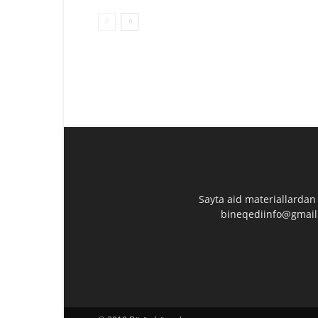
Sayta aid materiallardan
bineqediinfo@gmail.