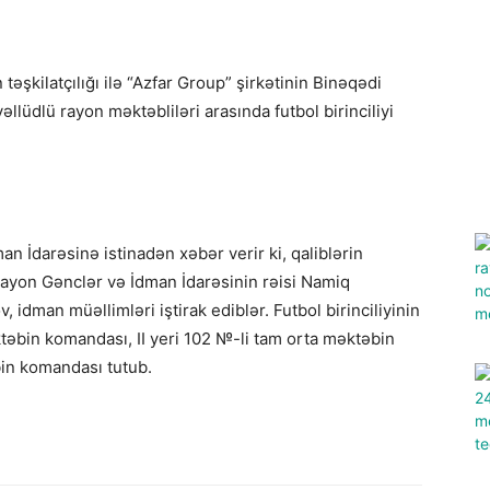
əşkilatçılığı ilə “Azfar Group” şirkətinin Binəqədi
llüdlü rayon məktəbliləri arasında futbol birinciliyi
n İdarəsinə istinadən xəbər verir ki, qaliblərin
ayon Gənclər və İdman İdarəsinin rəisi Namiq
 idman müəllimləri iştirak ediblər. Futbol birinciliyinin
ktəbin komandası, II yeri 102 №-li tam orta məktəbin
bin komandası tutub.