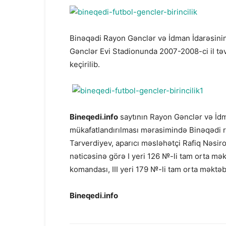
Binəqədi Rayon Gənclər və İdman İdarəsinin t
Gənclər Evi Stadionunda 2007-2008-ci il təvə
keçirilib.
Bineqedi.info
saytının Rayon Gənclər və İdma
mükafatlandırılması mərasimində Binəqədi r
Tarverdiyev, aparıcı məsləhətçi Rafiq Nəsirov,
nəticəsinə görə I yeri 126 №-li tam orta mə
komandası, III yeri 179 №-li tam orta məktə
Bineqedi.info