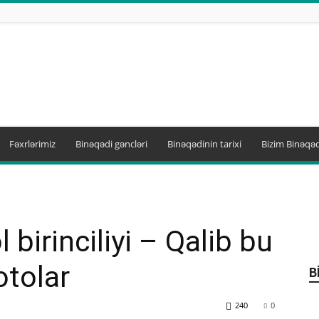
Fəxrlərimiz
Binəqədi gəncləri
Binəqədinin tarixi
Bizim Binəqəd
 birinciliyi – Qalib bu
otolar
B
240
0