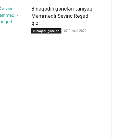
Binəqədili gəncləri tanıyaq:
Məmmədli Sevinc Rəşad
qızı
07 Fevral 2022
Binəqədi gəncləri