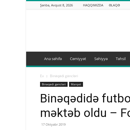
Şənbə, Avqust 8, 2026
HAQQIMIZDA
ƏLAQƏ
Binəqədi.info
Ana səhifə
Cəmiyyət
Səhiyyə
Təhsil
Ev
Binəqədi gəncləri
Binəqədi gəncləri
Manşet
Binəqədidə futbol
məktəb oldu – F
17 Oktyabr 2019