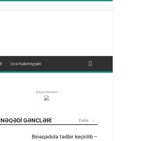
i
İcra Hakimiyyəti
- Advertisement -
INƏQƏDI GƏNCLƏRI
Daha
Binəqədidə tədbir keçirilib –