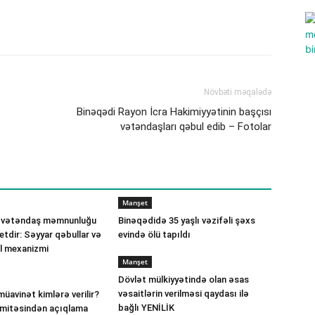
Növbəti məqalədə
Binəqədi Rayon İcra Hakimiyyətinin başçısı
vətəndaşları qəbul edib – Fotolar
Manşet
 vətəndaş məmnunluğu
Binəqədidə 35 yaşlı vəzifəli şəxs
etdir: Səyyar qəbullar və
evində ölü tapıldı
ll mexanizmi
Manşet
Dövlət mülkiyyətində olan əsas
vəsaitlərin verilməsi qaydası ilə
müavinət kimlərə verilir?
bağlı YENİLİK
omitəsindən açıqlama