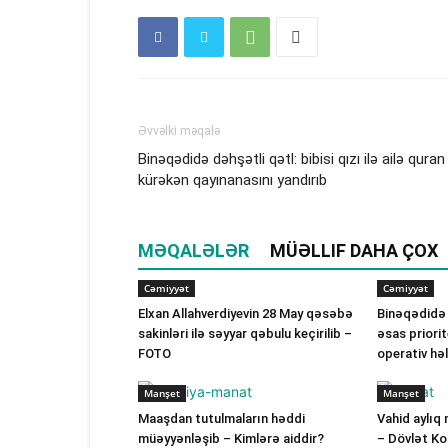
Əvvəlki məqalə
Binəqədidə dəhşətli qətl: bibisi qızı ilə ailə quran
kürəkən qayınanasını yandırıb
MƏQALƏLƏR
MÜƏLLIF DAHA ÇOX
Cəmiyyət
Cəmiyyət
Elxan Allahverdiyevin 28 May qəsəbə
Binəqədidə
sakinləri ilə səyyar qəbulu keçirilib –
əsas priorit
FOTO
operativ hə
Manşet
Manşet
Maaşdan tutulmaların həddi
Vahid aylıq 
müəyyənləşib – Kimlərə aiddir?
– Dövlət K