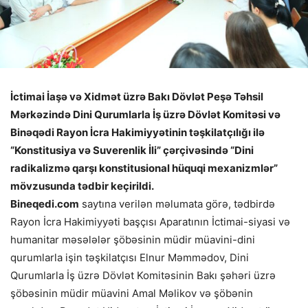
İctimai İaşə və Xidmət üzrə Bakı Dövlət Peşə Təhsil
Mərkəzində Dini Qurumlarla İş üzrə Dövlət Komitəsi və
Binəqədi Rayon İcra Hakimiyyətinin təşkilatçılığı ilə
“Konstitusiya və Suverenlik İli” çərçivəsində “Dini
radikalizmə qarşı konstitusional hüquqi mexanizmlər”
mövzusunda tədbir keçirildi.
Bineqedi.com
saytına verilən məlumata görə, tədbirdə
Rayon İcra Hakimiyyəti başçısı Aparatının İctimai-siyasi və
humanitar məsələlər şöbəsinin müdir müavini-dini
qurumlarla işin təşkilatçısı Elnur Məmmədov, Dini
Qurumlarla İş üzrə Dövlət Komitəsinin Bakı şəhəri üzrə
şöbəsinin müdir müavini Amal Məlikov və şöbənin