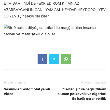
Əvvəlki məqalə
Növbəti məqalədə
Nəsimidə 3 avtomobil yandı –
“Tərtər işi” ilə bağlı ittiham
Video
olunan polkovnik və digərləri
ilə bağlı qərar verilib