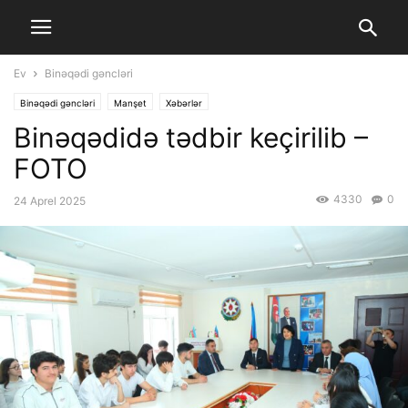
Ev
Binəqədi gəncləri
Binəqədi gəncləri
Manşet
Xəbərlər
Binəqədidə tədbir keçirilib –
FOTO
4330
0
24 Aprel 2025