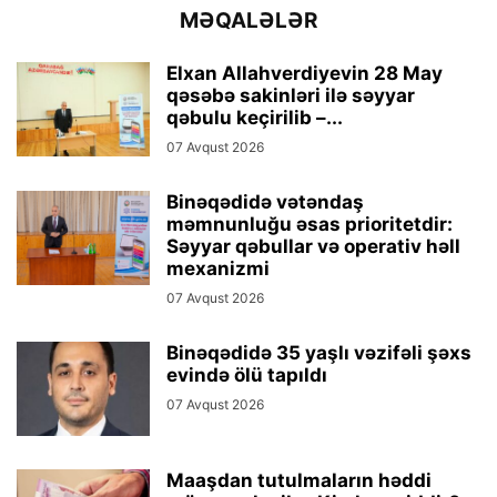
MƏQALƏLƏR
Elxan Allahverdiyevin 28 May
qəsəbə sakinləri ilə səyyar
qəbulu keçirilib –...
07 Avqust 2026
Binəqədidə vətəndaş
məmnunluğu əsas prioritetdir:
Səyyar qəbullar və operativ həll
mexanizmi
07 Avqust 2026
Binəqədidə 35 yaşlı vəzifəli şəxs
evində ölü tapıldı
07 Avqust 2026
Maaşdan tutulmaların həddi