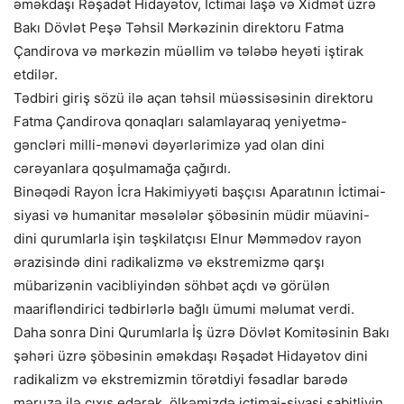
əməkdaşı Rəşadət Hidayətov, İctimai İaşə və Xidmət üzrə
Bakı Dövlət Peşə Təhsil Mərkəzinin direktoru Fatma
Çandirova və mərkəzin müəllim və tələbə heyəti iştirak
etdilər.
Tədbiri giriş sözü ilə açan təhsil müəssisəsinin direktoru
Fatma Çandirova qonaqları salamlayaraq yeniyetmə-
gəncləri milli-mənəvi dəyərlərimizə yad olan dini
cərəyanlara qoşulmamağa çağırdı.
Binəqədi Rayon İcra Hakimiyyəti başçısı Aparatının İctimai-
siyasi və humanitar məsələlər şöbəsinin müdir müavini-
dini qurumlarla işin təşkilatçısı Elnur Məmmədov rayon
ərazisində dini radikalizmə və ekstremizmə qarşı
mübarizənin vacibliyindən söhbət açdı və görülən
maarifləndirici tədbirlərlə bağlı ümumi məlumat verdi.
Daha sonra Dini Qurumlarla İş üzrə Dövlət Komitəsinin Bakı
şəhəri üzrə şöbəsinin əməkdaşı Rəşadət Hidayətov dini
radikalizm və ekstremizmin törətdiyi fəsadlar barədə
məruzə ilə çıxış edərək, ölkəmizdə ictimai-siyasi sabitliyin