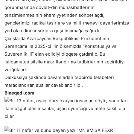
qorunmasında dövlət-din münasibətlərinin
tənzimlənməsinin əhəmiyyətindən söhbət açdı,
gənclərimizi radikal təsirlərə və milli-mənəvi dəyərlərimizə
yad olan dini ünsürlərə qoşulmamağa çağırdı.
Çıxışlarda Azərbaycan Respublikası Prezidentinin
Sərəncamı ilə 2025-ci ilin ölkəmizdə “Konstitusiya və
Suverenlik İli” elan edildiyi diqqətə çatdırılıb. Bu
istiqamətdə silsilə maarifləndirmə tədbirlərinin keçirildiyi
vurğuland.
Diskussiya şəklində davam edən tədbirdə tələbələri
maraqlandıran suallar cavablandırıldı.
Bineqedi.com