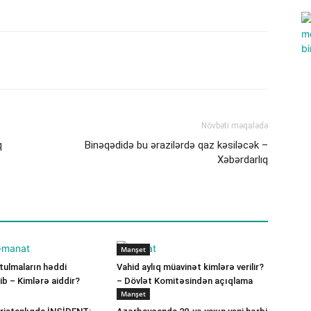
Növbəti məqalədə
q
Binəqədidə bu ərazilərdə qaz kəsiləcək –
Xəbərdarlıq
Manşet
ulmaların həddi
Vahid aylıq müavinət kimlərə verilir?
b – Kimlərə aiddir?
– Dövlət Komitəsindən açıqlama
Manşet