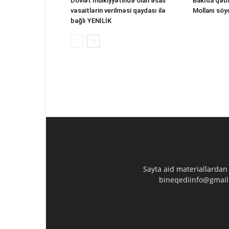
Dövlət mülkiyyətində olan əsas
Bakıda qəbi
vəsaitlərin verilməsi qaydası ilə
Mollanı söy
bağlı YENİLİK
Sayta aid materiallardan
bineqediinfo@gmail.