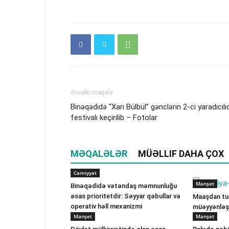
Əvvəlki məqalə
Binəqədidə “Xarı Bülbül” gənclərin 2-ci yaradıcılı
festivalı keçirilib – Fotolar
MƏQALƏLƏR
MÜƏLLIF DAHA ÇOX
Cəmiyyət
Manşet
Binəqədidə vətəndaş məmnunluğu
əsas prioritetdir: Səyyar qəbullar və
Maaşdan tut
operativ həll mexanizmi
müəyyənləşi
Manşet
Manşet