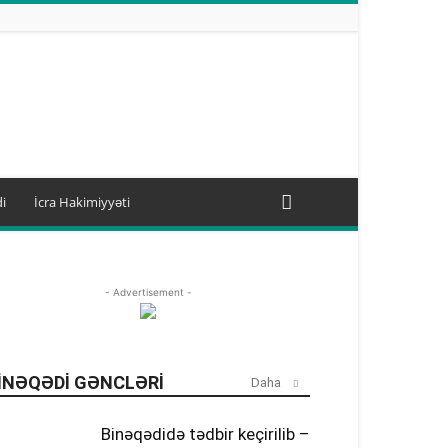
i
İcra Hakimiyyəti
- Advertisement -
INƏQƏDI GƏNCLƏRI
Daha
Binəqədidə tədbir keçirilib –