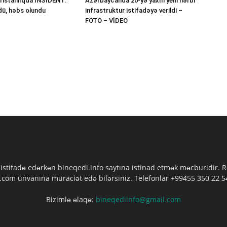
ristanlıqda İNSİDENT:
Azərbaycanda 20-yə yaxın yeni hərbi
dü, həbs olundu
infrastruktur istifadəyə verildi –
FOTO – VİDEO
 istifadə edərkən bineqedi.info saytına istinad etmək məcburidir.
com ünvanına müraciət edə bilərsiniz. Telefonlar +99455 350 22 54
Bizimlə əlaqə:
bineqediinfo@gmail.com