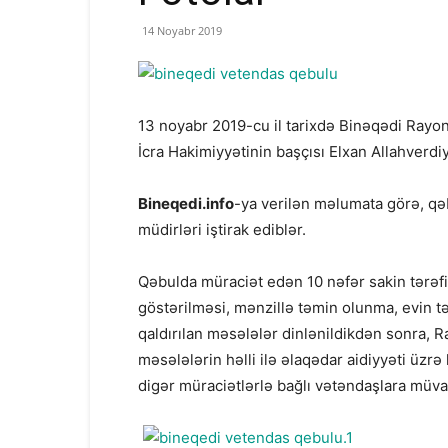
14 Noyabr 2019
13 noyabr 2019-cu il tarixdə Binəqədi Rayon
İcra Hakimiyyətinin başçısı Elxan Allahverdiy
Bineqedi.info
-ya verilən məlumata görə, qə
müdirləri iştirak ediblər.
Qəbulda müraciət edən 10 nəfər sakin tərəfi
göstərilməsi, mənzillə təmin olunma, evin t
qaldırılan məsələlər dinlənildikdən sonra, R
məsələlərin həlli ilə əlaqədar aidiyyəti üzrə
digər müraciətlərlə bağlı vətəndaşlara müvaf