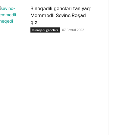
Binəqədili gəncləri tanıyaq:
Məmmədli Sevinc Rəşad
qızı
07 Fevral 2022
Binəqədi gəncləri