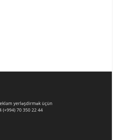
 Reklam yerləşdirmək üçün
 (+994) 70 350 22 44