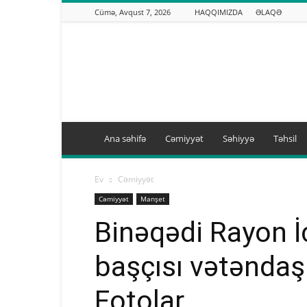
Cümə, Avqust 7, 2026
HAQQIMIZDA
ƏLAQƏ
Binəqədi.info
Ana səhifə
Cəmiyyət
Səhiyyə
Təhsil
Ev
Cəmiyyət
Cəmiyyət
Manşet
Binəqədi Rayon İ
başçısı vətəndaşl
Fotolar