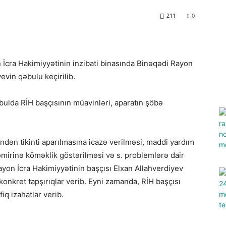
211
0
 İcra Hakimiyyətinin inzibati binasında Binəqədi Rayon
evin qəbulu keçirilib.
bulda RİH başçısının müavinləri, aparatın şöbə
ndən tikinti aparılmasına icazə verilməsi, maddi yardım
əmirinə köməklik göstərilməsi və s. problemlərə dair
ayon İcra Hakimiyyətinin başçısı Elxan Allahverdiyev
 konkret tapşırıqlar verib. Eyni zamanda, RİH başçısı
iq izahatlar verib.