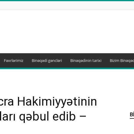
Fəxrlərimiz
Binəqədi gəncləri
Binəqədinin tarixi
Bizim Binəqəd
cra Hakimiyyətinin
arı qəbul edib –
B