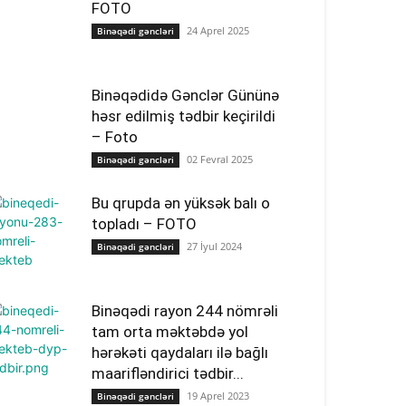
FOTO
24 Aprel 2025
Binəqədi gəncləri
Binəqədidə Gənclər Gününə
həsr edilmiş tədbir keçirildi
– Foto
02 Fevral 2025
Binəqədi gəncləri
Bu qrupda ən yüksək balı o
topladı – FOTO
27 İyul 2024
Binəqədi gəncləri
Binəqədi rayon 244 nömrəli
tam orta məktəbdə yol
hərəkəti qaydaları ilə bağlı
maarifləndirici tədbir...
19 Aprel 2023
Binəqədi gəncləri