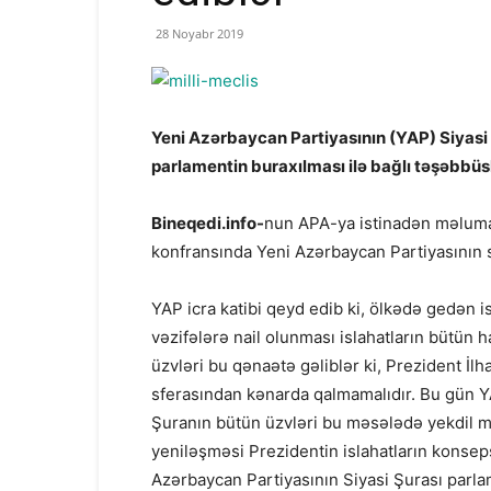
28 Noyabr 2019
Yeni Azərbaycan Partiyasının (YAP) Siyasi
parlamentin buraxılması ilə bağlı təşəbbüs
Bineqedi.info-
nun APA-ya istinadən məluma
konfransında Yeni Azərbaycan Partiyasının s
YAP icra katibi qeyd edib ki, ölkədə gedən i
vəzifələrə nail olunması islahatların bütün h
üzvləri bu qənaətə gəliblər ki, Prezident İlh
sferasından kənarda qalmamalıdır. Bu gün Y
Şuranın bütün üzvləri bu məsələdə yekdil m
yeniləşməsi Prezidentin islahatların konseps
Azərbaycan Partiyasının Siyasi Şurası parl