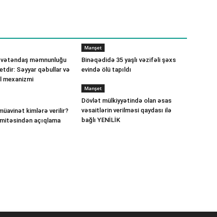
Manşet
 vətəndaş məmnunluğu
Binəqədidə 35 yaşlı vəzifəli şəxs
etdir: Səyyar qəbullar və
evində ölü tapıldı
ll mexanizmi
Manşet
Dövlət mülkiyyətində olan əsas
vəsaitlərin verilməsi qaydası ilə
müavinət kimlərə verilir?
bağlı YENİLİK
omitəsindən açıqlama