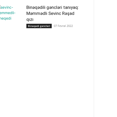
Binəqədili gəncləri tanıyaq:
Məmmədli Sevinc Rəşad
qızı
07 Fevral 2022
Binəqədi gəncləri