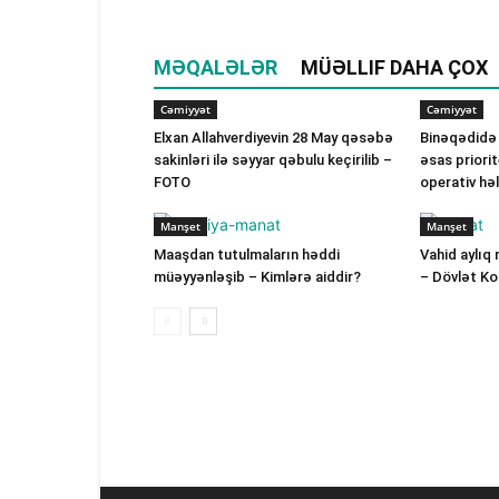
MƏQALƏLƏR
MÜƏLLIF DAHA ÇOX
Cəmiyyət
Cəmiyyət
Elxan Allahverdiyevin 28 May qəsəbə
Binəqədidə
sakinləri ilə səyyar qəbulu keçirilib –
əsas priorit
FOTO
operativ hə
Manşet
Manşet
Maaşdan tutulmaların həddi
Vahid aylıq 
müəyyənləşib – Kimlərə aiddir?
– Dövlət K