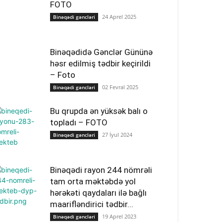
FOTO
24 Aprel 2025
Binəqədi gəncləri
Binəqədidə Gənclər Gününə
həsr edilmiş tədbir keçirildi
– Foto
02 Fevral 2025
Binəqədi gəncləri
Bu qrupda ən yüksək balı o
topladı – FOTO
27 İyul 2024
Binəqədi gəncləri
Binəqədi rayon 244 nömrəli
tam orta məktəbdə yol
hərəkəti qaydaları ilə bağlı
maarifləndirici tədbir...
19 Aprel 2023
Binəqədi gəncləri