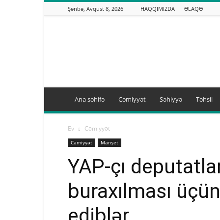
Şənbə, Avqust 8, 2026
HAQQIMIZDA
ƏLAQƏ
Binəqədi.info
Ana səhifə
Cəmiyyət
Səhiyyə
Təhsil
Ev
Cəmiyyət
Cəmiyyət
Manşet
YAP-çı deputatla
buraxılması üçü
ediblər