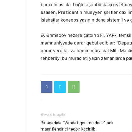
buraxılması ilə bağlı təşəbbüslə çıxış etmə
əsasən, Prezidentin müəyyən şərtlər daxili
islahatlar konsepsiyasının daha sistemli və 
Ə. Əhmədov nəzərə çatdırıb ki, YAP-ı təmsil 
məmnuniyyətlə qərar qəbul ediblər: “Deput
qərar verdilər və həmin müraciət Milli Məcli
rəhbərliyi bu müraciəti yaxın zamanlarda p
Əvvəlki məqalə
Binəqədidə “Vəhdət qanımızdadır” adlı
maarifləndirici tədbir keçirilib