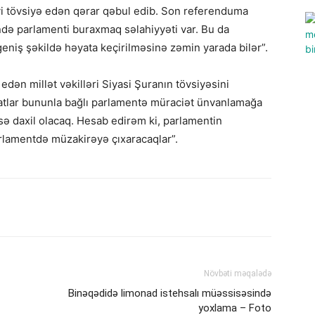
yi tövsiyə edən qərar qəbul edib. Son referenduma
ndə parlamenti buraxmaq səlahiyyəti var. Bu da
geniş şəkildə həyata keçirilməsinə zəmin yarada bilər”.
edən millət vəkilləri Siyasi Şuranın tövsiyəsini
atlar bununla bağlı parlamentə müraciət ünvanlamağa
sə daxil olacaq. Hesab edirəm ki, parlamentin
arlamentdə müzakirəyə çıxaracaqlar”.
Növbəti məqalədə
Binəqədidə limonad istehsalı müəssisəsində
yoxlama – Foto