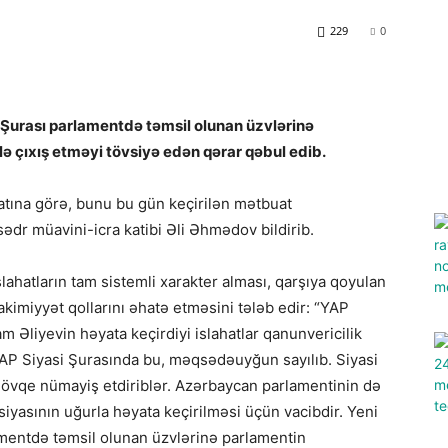
229
0
 Şurası parlamentdə təmsil olunan üzvlərinə
lə çıxış etməyi tövsiyə edən qərar qəbul edib.
tına görə, bunu bu gün keçirilən mətbuat
ədr müavini-icra katibi Əli Əhmədov bildirib.
slahatların tam sistemli xarakter alması, qarşıya qoyulan
akimiyyət qollarını əhatə etməsini tələb edir: “YAP
am Əliyevin həyata keçirdiyi islahatlar qanunvericilik
AP Siyasi Şurasında bu, məqsədəuyğun sayılıb. Siyasi
övqe nümayiş etdiriblər. Azərbaycan parlamentinin də
iyasının uğurla həyata keçirilməsi üçün vacibdir. Yeni
amentdə təmsil olunan üzvlərinə parlamentin