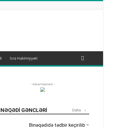
i
İcra Hakimiyyəti
- Advertisement -
INƏQƏDI GƏNCLƏRI
Daha
Binəqədidə tədbir keçirilib –