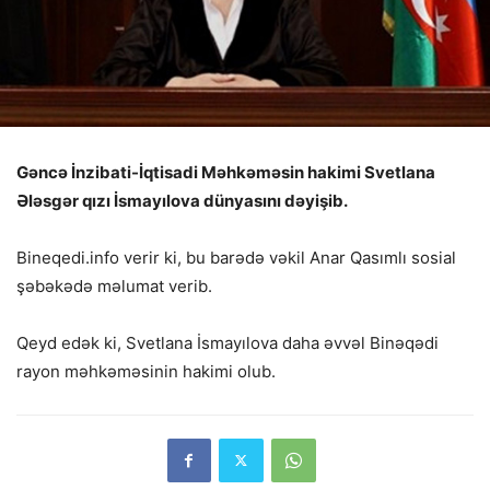
Gəncə İnzibati-İqtisadi Məhkəməsin hakimi Svetlana
Ələsgər qızı İsmayılova dünyasını dəyişib.
Bineqedi.info verir ki, bu barədə vəkil Anar Qasımlı sosial
şəbəkədə məlumat verib.
Qeyd edək ki, Svetlana İsmayılova daha əvvəl Binəqədi
rayon məhkəməsinin hakimi olub.