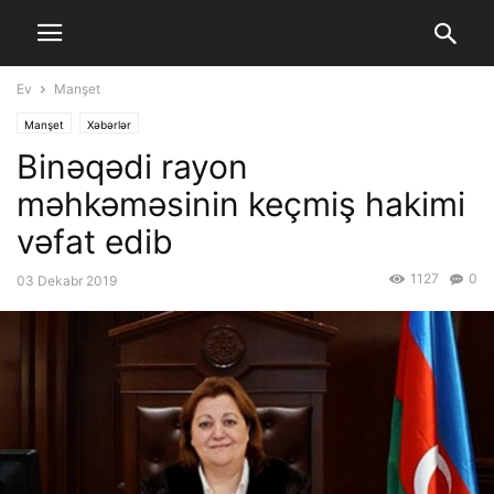
Ev
Manşet
Manşet
Xəbərlər
Binəqədi rayon
məhkəməsinin keçmiş hakimi
vəfat edib
1127
0
03 Dekabr 2019