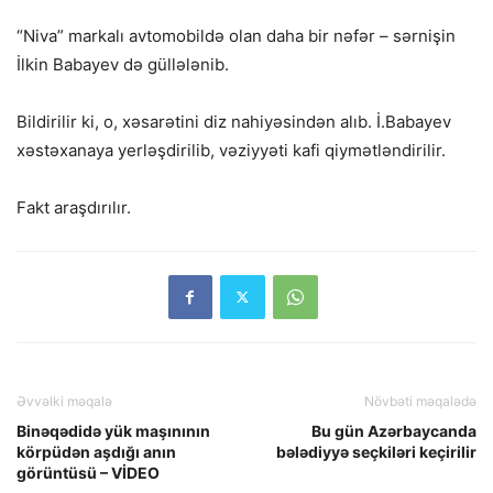
“Niva” markalı avtomobildə olan daha bir nəfər – sərnişin
İlkin Babayev də güllələnib.
Bildirilir ki, o, xəsarətini diz nahiyəsindən alıb. İ.Babayev
xəstəxanaya yerləşdirilib, vəziyyəti kafi qiymətləndirilir.
Fakt araşdırılır.
Əvvəlki məqalə
Növbəti məqalədə
Binəqədidə yük maşınının
Bu gün Azərbaycanda
körpüdən aşdığı anın
bələdiyyə seçkiləri keçirilir
görüntüsü – VİDEO