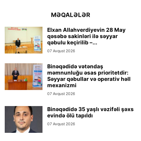
MƏQALƏLƏR
Elxan Allahverdiyevin 28 May
qəsəbə sakinləri ilə səyyar
qəbulu keçirilib –...
07 Avqust 2026
Binəqədidə vətəndaş
məmnunluğu əsas prioritetdir:
Səyyar qəbullar və operativ həll
mexanizmi
07 Avqust 2026
Binəqədidə 35 yaşlı vəzifəli şəxs
evində ölü tapıldı
07 Avqust 2026