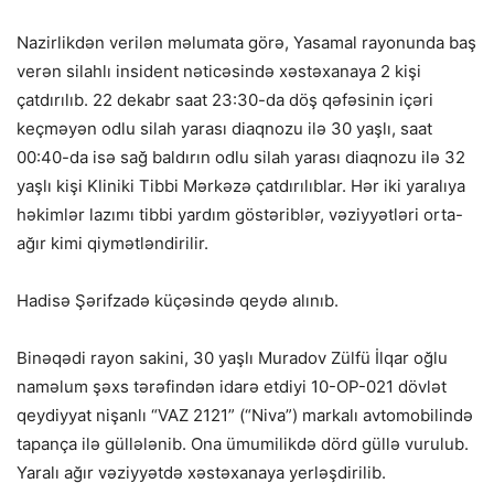
Nazirlikdən verilən məlumata görə, Yasamal rayonunda baş
verən silahlı insident nəticəsində xəstəxanaya 2 kişi
çatdırılıb. 22 dekabr saat 23:30-da döş qəfəsinin içəri
keçməyən odlu silah yarası diaqnozu ilə 30 yaşlı, saat
00:40-da isə sağ baldırın odlu silah yarası diaqnozu ilə 32
yaşlı kişi Kliniki Tibbi Mərkəzə çatdırılıblar. Hər iki yaralıya
həkimlər lazımı tibbi yardım göstəriblər, vəziyyətləri orta-
ağır kimi qiymətləndirilir.
Hadisə Şərifzadə küçəsində qeydə alınıb.
Binəqədi rayon sakini, 30 yaşlı Muradov Zülfü İlqar oğlu
naməlum şəxs tərəfindən idarə etdiyi 10-OP-021 dövlət
qeydiyyat nişanlı “VAZ 2121” (“Niva”) markalı avtomobilində
tapança ilə güllələnib. Ona ümumilikdə dörd güllə vurulub.
Yaralı ağır vəziyyətdə xəstəxanaya yerləşdirilib.