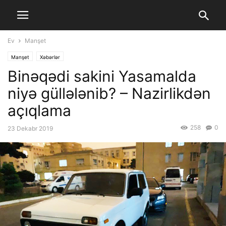
Ev
Manşet
Manşet
Xəbərlər
Binəqədi sakini Yasamalda
niyə güllələnib? – Nazirlikdən
açıqlama
258
0
23 Dekabr 2019