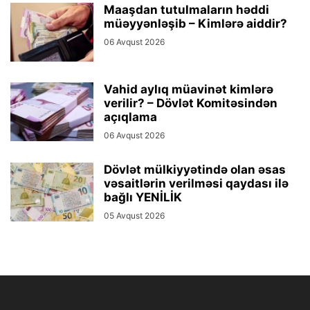
Maaşdan tutulmaların həddi
müəyyənləşib – Kimlərə aiddir?
06 Avqust 2026
Vahid aylıq müavinət kimlərə
verilir? – Dövlət Komitəsindən
açıqlama
06 Avqust 2026
Dövlət mülkiyyətində olan əsas
vəsaitlərin verilməsi qaydası ilə
bağlı YENİLİK
05 Avqust 2026