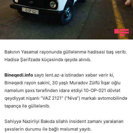
Bakının Yasamal rayonunda güllələnmə hadisəsi baş verib.
Hadisə Şərifzadə küçəsində qeydə alınıb.
Bineqedi.info
saytı lent.az-a istinadən xəbər verir ki,
Binəqədi rayon sakini, 30 yaşlı Muradov Zülfü İlqar oğlu
naməlum şəxs tərəfindən idarə etdiyi 10-OP-021 dövlət
qeydiyyat nişanlı “VAZ 2121” (“Niva”) markalı avtomobilində
tapança ilə güllələnib.
Səhiyyə Nazirliyi Bakıda silahlı insident zamanı yaralanan
şəxslərin durumu ilə bağlı məlumat yayıb.