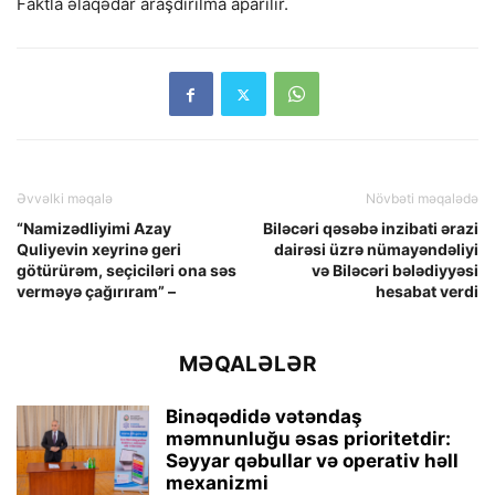
Faktla əlaqədar araşdırılma aparılır.
Əvvəlki məqalə
Növbəti məqalədə
“Namizədliyimi Azay
Biləcəri qəsəbə inzibati ərazi
Quliyevin xeyrinə geri
dairəsi üzrə nümayəndəliyi
götürürəm, seçiciləri ona səs
və Biləcəri bələdiyyəsi
verməyə çağırıram” –
hesabat verdi
MƏQALƏLƏR
Binəqədidə vətəndaş
məmnunluğu əsas prioritetdir:
Səyyar qəbullar və operativ həll
mexanizmi