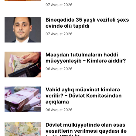
07 Avqust 2026
Binəqədidə 35 yaşlı vəzifəli şəxs
evində ölü tapıldı
07 Avqust 2026
Maaşdan tutulmaların həddi
müəyyənləşib – Kimlərə aiddir?
06 Avqust 2026
Vahid aylıq müavinət kimlərə
verilir? – Dövlət Komitəsindən
açıqlama
06 Avqust 2026
Dövlət mülkiyyətində olan əsas
vəsaitlərin verilməsi qaydası ilə