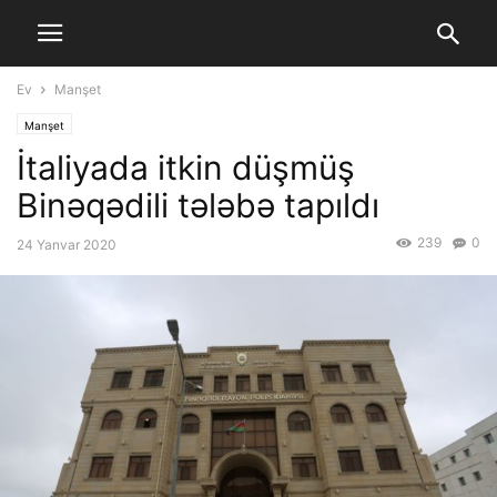
Ev
Manşet
Manşet
İtaliyada itkin düşmüş
Binəqədili tələbə tapıldı
239
0
24 Yanvar 2020