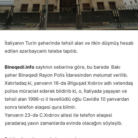
İtaliyanın Turin şəhərində təhsil alan və itkin düşmüş hesab
edilən azərbaycanlı tələbə tapılıb.
Bineqedi.info
saytının xəbərinə görə, bu barədə
Bakı
şəhər Binəqədi Rayon Polis İdarəsindən məlumat verilib.
Xatırladaq ki, yanvarın 16-da Əliguşad Xıdırov adlı vətəndaş
polisə müraciət edərək bildirib ki, o, İtaliyada yaşayan və
təhsil alan 1996-cı il təvəllüdlü oğlu Cavidlə 10 yanvardan
sonra telefon əlaqəsi qura bilmir.
Yanvarın 23-də C.Xıdırov ailəsi ilə telefon əlaqəsi
yaradaraq yaxın zamanlarda evində olacağını söyləyib.