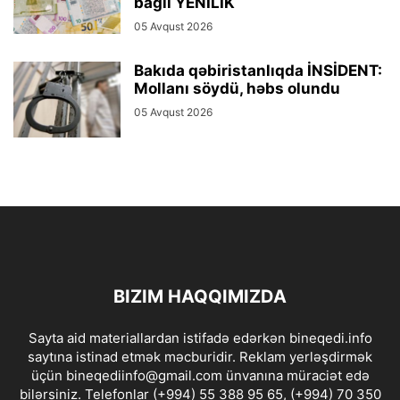
bağlı YENİLİK
05 Avqust 2026
Bakıda qəbiristanlıqda İNSİDENT:
Mollanı söydü, həbs olundu
05 Avqust 2026
BIZIM HAQQIMIZDA
Sayta aid materiallardan istifadə edərkən bineqedi.info
saytına istinad etmək məcburidir. Reklam yerləşdirmək
üçün bineqediinfo@gmail.com ünvanına müraciət edə
bilərsiniz. Telefonlar (+994) 55 388 95 65, (+994) 70 350