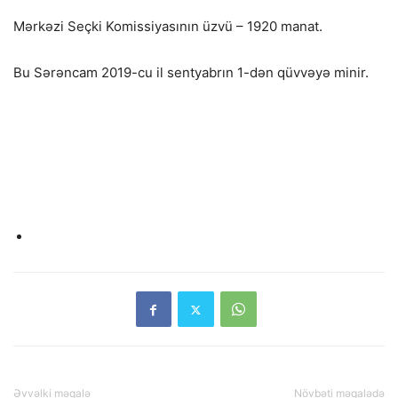
Mərkəzi Seçki Komissiyasının üzvü – 1920 manat.
Bu Sərəncam 2019-cu il sentyabrın 1-dən qüvvəyə minir.
Əvvəlki məqalə
Növbəti məqalədə