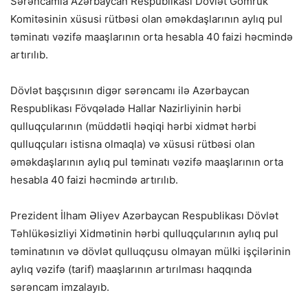
Sərəncamla Azərbaycan Respublikası Dövlət Gömrük
Komitəsinin xüsusi rütbəsi olan əməkdaşlarının aylıq pul
təminatı vəzifə maaşlarının orta hesabla 40 faizi həcmində
artırılıb.
Dövlət başçısının digər sərəncamı ilə Azərbaycan
Respublikası Fövqəladə Hallar Nazirliyinin hərbi
qulluqçularının (müddətli həqiqi hərbi xidmət hərbi
qulluqçuları istisna olmaqla) və xüsusi rütbəsi olan
əməkdaşlarının aylıq pul təminatı vəzifə maaşlarının orta
hesabla 40 faizi həcmində artırılıb.
Prezident İlham Əliyev Azərbaycan Respublikası Dövlət
Təhlükəsizliyi Xidmətinin hərbi qulluqçularının aylıq pul
təminatının və dövlət qulluqçusu olmayan mülki işçilərinin
aylıq vəzifə (tarif) maaşlarının artırılması haqqında
sərəncam imzalayıb.