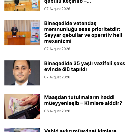
qəbulu keçirilib –...
07 Avqust 2026
Binəqədidə vətəndaş
məmnunluğu əsas prioritetdir:
Səyyar qəbullar və operativ həll
mexanizmi
07 Avqust 2026
Binəqədidə 35 yaşlı vəzifəli şəxs
evində ölü tapıldı
07 Avqust 2026
Maaşdan tutulmaların həddi
müəyyənləşib – Kimlərə aiddir?
06 Avqust 2026
Vahid aylıq müavinət kimlərə