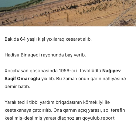
Bakıda 64 yaşlı kişi yıxılaraq xəsarət alıb.
Hadisə Binəqədi rayonunda baş verib.
Xocahəsən qəsəbəsində 1956-cı il təvəllüdlü
Nağıyev
Saqif Omar oğlu
yıxılıb. Bu zaman onun qarın nahiyəsinə
dəmir batıb.
Yaralı təcili tibbi yardım briqadasının köməkliyi ilə
xəstəxanaya çatdırılıb. Ona qarnın açıq yarası, sol tərəfin
kəsilmiş-deşilmiş yarası diaqnozları qoyulub.report