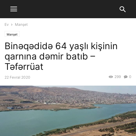
Ev
Manşet
Manşet
Binəqədidə 64 yaşlı kişinin
qarnına dəmir batıb –
Təfərrüat
299
0
22 Fevral 2020