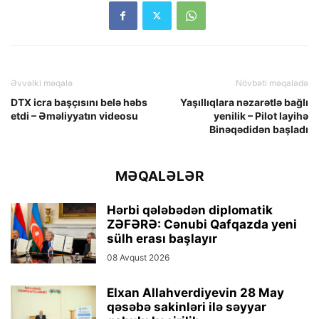
Əvvəlki məqalə
Növbəti məqalədə
DTX icra başçısını belə həbs
Yaşıllıqlara nəzarətlə bağlı
etdi – Əməliyyatın videosu
yenilik – Pilot layihə
Binəqədidən başladı
MƏQALƏLƏR
Hərbi qələbədən diplomatik
ZƏFƏRƏ: Cənubi Qafqazda yeni
sülh erası başlayır
08 Avqust 2026
Elxan Allahverdiyevin 28 May
qəsəbə sakinləri ilə səyyar