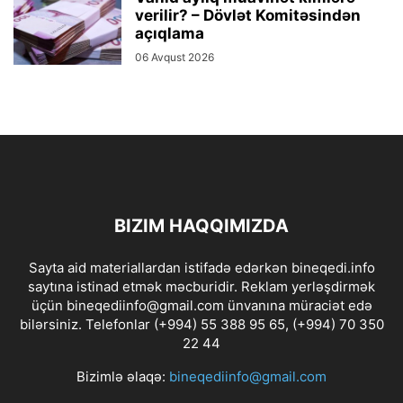
verilir? – Dövlət Komitəsindən
açıqlama
06 Avqust 2026
BIZIM HAQQIMIZDA
Sayta aid materiallardan istifadə edərkən bineqedi.info
saytına istinad etmək məcburidir. Reklam yerləşdirmək
üçün bineqediinfo@gmail.com ünvanına müraciət edə
bilərsiniz. Telefonlar (+994) 55 388 95 65, (+994) 70 350
22 44
Bizimlə əlaqə:
bineqediinfo@gmail.com