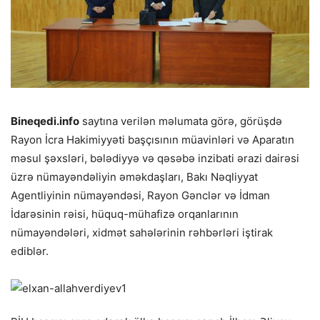
Bineqedi.info
saytına verilən məlumata görə, görüşdə
Rayon İcra Hakimiyyəti başçısının müavinləri və Aparatın
məsul şəxsləri, bələdiyyə və qəsəbə inzibati ərazi dairəsi
üzrə nümayəndəliyin əməkdaşları, Bakı N
əqliyyat
Agentliyinin nümayəndəsi, Rayon Gənclər və İdman
İdarəsinin rəisi, hüquq-mühafizə orqanlarının
nümayəndələri, xidmət sahələrinin rəhbərləri iştirak
ediblər.