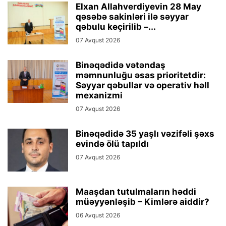
Elxan Allahverdiyevin 28 May
qəsəbə sakinləri ilə səyyar
qəbulu keçirilib –...
07 Avqust 2026
Binəqədidə vətəndaş
məmnunluğu əsas prioritetdir:
Səyyar qəbullar və operativ həll
mexanizmi
07 Avqust 2026
Binəqədidə 35 yaşlı vəzifəli şəxs
evində ölü tapıldı
07 Avqust 2026
Maaşdan tutulmaların həddi
müəyyənləşib – Kimlərə aiddir?
06 Avqust 2026