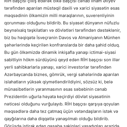
RİH başçısı çıxış edərək ölkə başçısı cənab İlham Əliyev
tərəfindən aparılan müstəqil daxili və xarici siyasətin əsas
məqsədinin ölkəmizin milli maraqlarının, suverenliyinin
qorunması olduğunu bildirib. Bu siyasət dünyanın nüfuzlu
beynəlxalq təşkilatları və dövlətləri tərəfindən dəstəklənir,
biz bu həqiqətə İsveçrənin Davos və Almaniyanın Münhen
şəhərlərində keçirilən konfranslarda bir daha şahid olduq.
Bu gün ölkəmizdə dinamik inkişafla yanaşı ictimai-siyasi
sabitliyin hökm sürdüyünü qeyd edən RİH başçısı son illər
yerli sahibkarlarla yanaşı, xarici investorlar tərəfindən
Azərbaycanda biznes, gömrük, vergi sahələrində aparılan
islahatların yüksək qiymətləndirildiyini, sözsüz ki, belə
münasibətlərin yaranmasının əsas səbəbinin cənab
Prezidentin uğurla həyata keçirdiyi dövlət siyasətinin
nəticəsi olduğunu vurğulayıb. RİH başçısı qarşıya qoyulan
məqsədlərə daha tez çatmaq üçün vətəndaşların istək və
qayğılarına daha diqqətlə yanaşılmalı olduğu bildirib.
Görüşdə iştirak edən qəsəbə sakinləri yaşadıqları ərazidə