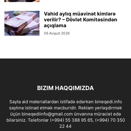
Vahid aylıq müavinət kimlərə
verilir? – Dövlət Komitəsindən
açıqlama
06 Avqust 2026
BIZIM HAQQIMIZDA
Sayta aid materiallardan istifadə edərkən bineqedi.info
saytına istinad etmək məcburidir. Reklam yerləşdirmək
üçün bineqediinfo@gmail.com ünvanına müraciət edə
bilərsiniz. Telefonlar (+994) 55 388 95 65, (+994) 70 350
22 44