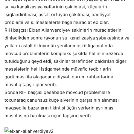
su və kanalizasiya xətlərinin çəkilməsi, küçələrin
işıqlandırılması, asfalt örtüyün çəkilməsi, nəqliyyat
problemi və s. məsələlərlə bağlı müraciət ediblər.
RİH başçısı Elxan Allahverdiyev sakinlərin müraciətlərini
dinlədikdən sonra rayonun su-kanalizasiya şəbəkəsində və
yolların asfalt örtüyünün yenilənməsi istiqamətində
mövcud problemlərin kompleks şəkildə həllinin nəzərdə
tutulduğunu qeyd etdi, sakinlər tərəfindən qaldırılan digər
məsələlərin həlli istiqamətində müvafiq tədbirlərin
görülməsi ilə əlaqədar aidiyyəti qurum rəhbərlərinə
müvafiq tapşırıqlar verib.
Sonda RİH başçısı qəsəbədə mövcud problemlərə
toxunaraq qanunsuz küçə alverinin qarşısının alınması
məqsədilə bazarların tikintisi üçün yerlərin ayrılması
məsələsinə baxılması üçün tapşırıq verib.