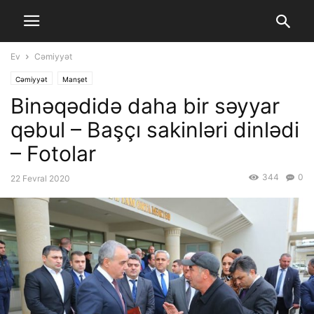
Ev
Cəmiyyət
Cəmiyyət
Manşet
Binəqədidə daha bir səyyar
qəbul – Başçı sakinləri dinlədi
– Fotolar
344
0
22 Fevral 2020