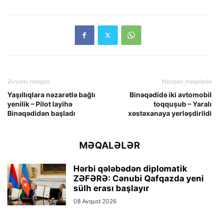
Əvvəlki məqalə
Növbəti məqalədə
Yaşıllıqlara nəzarətlə bağlı
Binəqədidə iki avtomobil
yenilik – Pilot layihə
toqquşub – Yaralı
Binəqədidən başladı
xəstəxanaya yerləşdirildi
MƏQALƏLƏR
Hərbi qələbədən diplomatik
ZƏFƏRƏ: Cənubi Qafqazda yeni
sülh erası başlayır
08 Avqust 2026