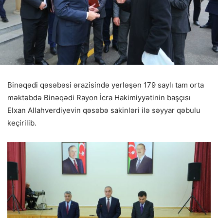
Binəqədi qəsəbəsi ərazisində yerləşən 179 saylı tam orta
məktəbdə Binəqədi Rayon İcra Hakimiyyətinin başçısı
Elxan Allahverdiyevin qəsəbə sakinləri ilə səyyar qəbulu
keçirilib.