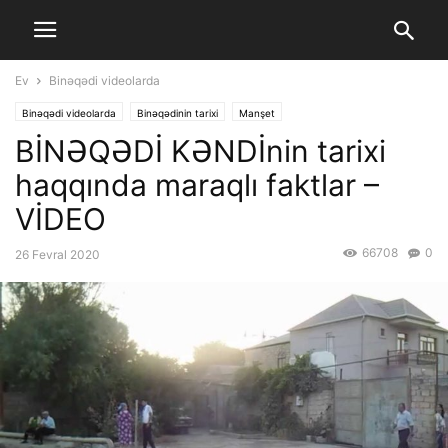
Ev
Binəqədi videolarda
Binəqədi videolarda
Binəqədinin tarixi
Manşet
BİNƏQƏDİ KƏNDİnin tarixi
haqqında maraqlı faktlar –
VİDEO
66708
0
26 Fevral 2020