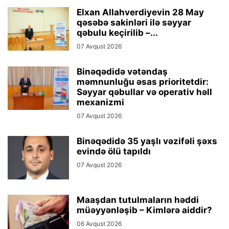
Elxan Allahverdiyevin 28 May
qəsəbə sakinləri ilə səyyar
qəbulu keçirilib –...
07 Avqust 2026
Binəqədidə vətəndaş
məmnunluğu əsas prioritetdir:
Səyyar qəbullar və operativ həll
mexanizmi
07 Avqust 2026
Binəqədidə 35 yaşlı vəzifəli şəxs
evində ölü tapıldı
07 Avqust 2026
Maaşdan tutulmaların həddi
müəyyənləşib – Kimlərə aiddir?
06 Avqust 2026