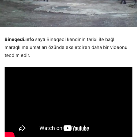
Bineqedi.info
saytı Binəqədi kəndinin tarixi ilə bağlı
maraqlı məlumatları özündə əks etdirən daha bir videonu
təqdim edir.