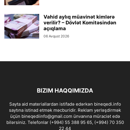
Vahid aylıq müavinət kimlərə
verilir? – Dövlət Komitəsindən
açıqlama
06 Avqust 2026
BIZIM HAQQIMIZDA
Sayta aid materiallardan istifadə edərkən bineqedi.info
saytına istinad etmək məcburidir. Reklam yerləşdirmək
üçün bineqediinfo@gmail.com ünvanına müraciət edə
bilərsiniz. Telefonlar (+994) 55 388 95 65, (+994) 70 350
22 44