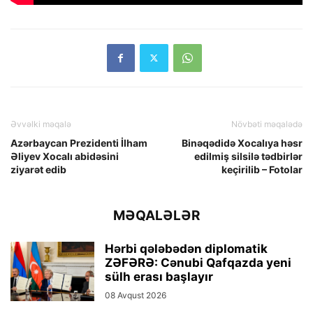
Əvvəlki məqalə
Növbəti məqalədə
Azərbaycan Prezidenti İlham
Binəqədidə Xocalıya həsr
Əliyev Xocalı abidəsini
edilmiş silsilə tədbirlər
ziyarət edib
keçirilib – Fotolar
MƏQALƏLƏR
Hərbi qələbədən diplomatik
ZƏFƏRƏ: Cənubi Qafqazda yeni
sülh erası başlayır
08 Avqust 2026