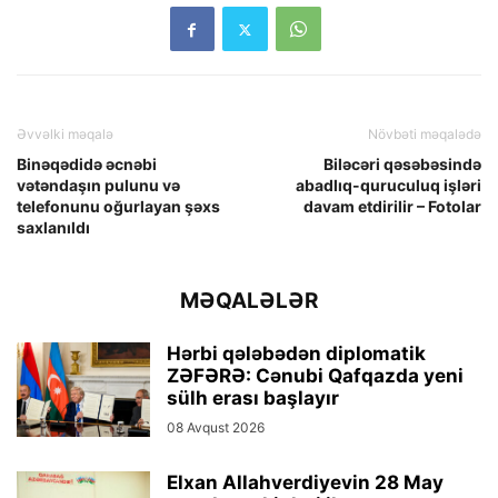
Əvvəlki məqalə
Növbəti məqalədə
Binəqədidə əcnəbi
Biləcəri qəsəbəsində
vətəndaşın pulunu və
abadlıq-quruculuq işləri
telefonunu oğurlayan şəxs
davam etdirilir – Fotolar
saxlanıldı
MƏQALƏLƏR
Hərbi qələbədən diplomatik
ZƏFƏRƏ: Cənubi Qafqazda yeni
sülh erası başlayır
08 Avqust 2026
Elxan Allahverdiyevin 28 May