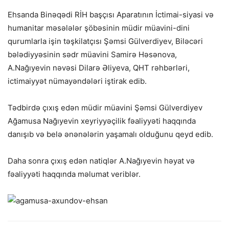
Ehsanda Binəqədi RİH başçısı Aparatının İctimai-siyasi və
humanitar məsələlər şöbəsinin müdir müavini-dini
qurumlarla işin təşkilatçısı Şəmsi Gülverdiyev, Biləcəri
bələdiyyəsinin sədr müavini Samirə Həsənova,
A.Nağıyevin nəvəsi Dilarə Əliyeva, QHT rəhbərləri,
ictimaiyyət nümayəndələri iştirak edib.
Tədbirdə çıxış edən müdir müavini Şəmsi Gülverdiyev
Ağamusa Nağıyevin xeyriyyəçilik fəaliyyəti haqqında
danışıb və belə ənənələrin yaşamalı olduğunu qeyd edib.
Daha sonra çıxış edən natiqlər A.Nağıyevin həyat və
fəaliyyəti haqqında məlumat veriblər.