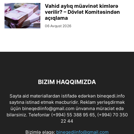
Vahid aylıq müavinət kimlərə
verilir? – Dövlət Komitəsindən
açıqlama
06 Avqust 2026
BIZIM HAQQIMIZDA
Sayta aid materiallardan istifadə edərkən bineqedi.info
saytına istinad etmək məcburidir. Reklam yerləşdirmək
üçün bineqediinfo@gmail.com ünvanına müraciət edə
bilərsiniz. Telefonlar (+994) 55 388 95 65, (+994) 70 350
22 44
Bizimlə əlaqə:
bineqediinfo@gmail.com