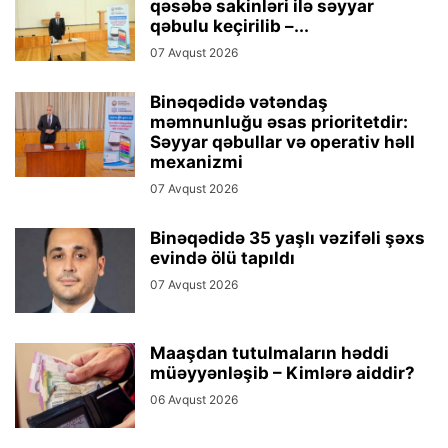
qəsəbə sakinləri ilə səyyar
qəbulu keçirilib –...
07 Avqust 2026
Binəqədidə vətəndaş
məmnunluğu əsas prioritetdir:
Səyyar qəbullar və operativ həll
mexanizmi
07 Avqust 2026
Binəqədidə 35 yaşlı vəzifəli şəxs
evində ölü tapıldı
07 Avqust 2026
Maaşdan tutulmaların həddi
müəyyənləşib – Kimlərə aiddir?
06 Avqust 2026