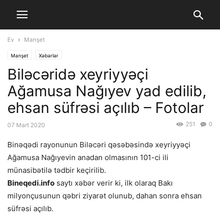
Ev
Manşet
Manşet
Xəbərlər
Biləcəridə xeyriyyəçi
Ağamusa Nağıyev yad edilib,
ehsan süfrəsi açılıb – Fotolar
251
0
07 Mart 2020
Binəqədi rayonunun Biləcəri qəsəbəsində xeyriyyəçi
Ağamusa Nağıyevin anadan olmasının 101-ci ili
münasibətilə tədbir keçirilib.
Bineqedi.info
saytı xəbər verir ki, ilk olaraq Bakı
milyonçusunun qəbri ziyarət olunub, dahan sonra ehsan
süfrəsi açılıb.