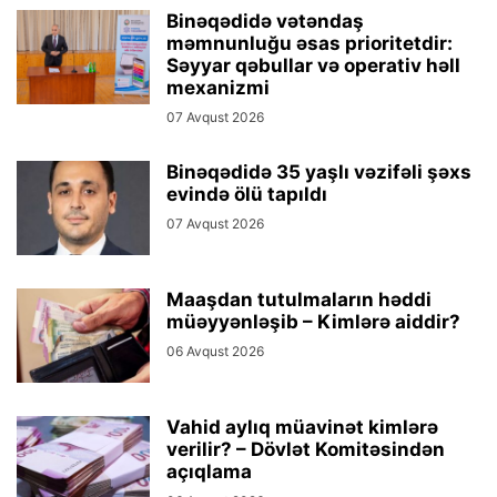
Binəqədidə vətəndaş
məmnunluğu əsas prioritetdir:
Səyyar qəbullar və operativ həll
mexanizmi
07 Avqust 2026
Binəqədidə 35 yaşlı vəzifəli şəxs
evində ölü tapıldı
07 Avqust 2026
Maaşdan tutulmaların həddi
müəyyənləşib – Kimlərə aiddir?
06 Avqust 2026
Vahid aylıq müavinət kimlərə
verilir? – Dövlət Komitəsindən
açıqlama