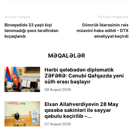
Əvvəlki məqalə
Növbəti məqalədə
Binəqədidə 33 yaşlı kişi
Gömrük İdarəsinin rəis
tanımadığı şəxs tərəfindən
müavini həbs edildi – DTX
bıçaqlanıb
əməliyyat keçirdi
MƏQALƏLƏR
Hərbi qələbədən diplomatik
ZƏFƏRƏ: Cənubi Qafqazda yeni
sülh erası başlayır
08 Avqust 2026
Elxan Allahverdiyevin 28 May
qəsəbə sakinləri ilə səyyar
qəbulu keçirilib –...
07 Avqust 2026