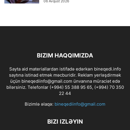
06 Avqust 2026
BIZIM HAQQIMIZDA
Sayta aid materiallardan istifadə edərkən bineqedi.info
saytına istinad etmək məcburidir. Reklam yerləşdirmək
üçün bineqediinfo@gmail.com ünvanına müraciət edə
bilərsiniz. Telefonlar (+994) 55 388 95 65, (+994) 70 350
22 44
Bizimlə əlaqə:
bineqediinfo@gmail.com
BIZI IZLƏYIN