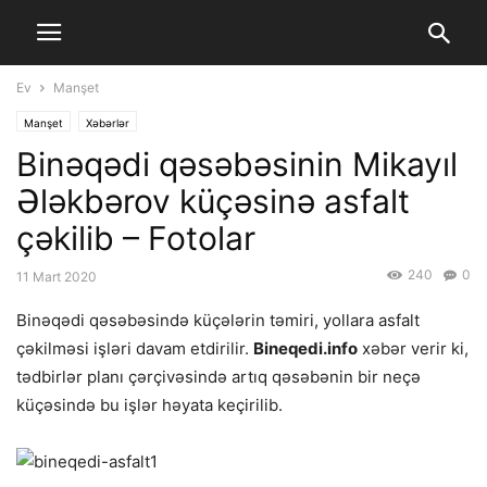
Ev
Manşet
Manşet
Xəbərlər
Binəqədi qəsəbəsinin Mikayıl
Ələkbərov küçəsinə asfalt
çəkilib – Fotolar
240
0
11 Mart 2020
Binəqədi qəsəbəsində küçələrin təmiri, yollara asfalt
çəkilməsi işləri davam etdirilir.
Bineqedi.info
xəbər verir ki,
tədbirlər planı çərçivəsində artıq qəsəbənin bir neçə
küçəsində bu işlər həyata keçirilib.