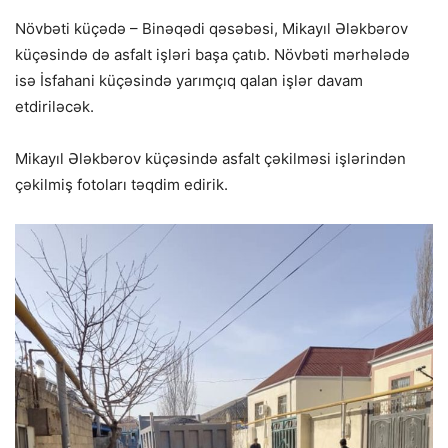
Növbəti küçədə – Binəqədi qəsəbəsi, Mikayıl Ələkbərov
küçəsində də asfalt işləri başa çatıb. Növbəti mərhələdə
isə İsfahani küçəsində yarımçıq qalan işlər davam
etdiriləcək.
Mikayıl Ələkbərov küçəsində asfalt çəkilməsi işlərindən
çəkilmiş fotoları təqdim edirik.