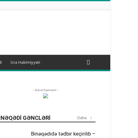
i
İcra Hakimiyyəti
- Advertisement -
INƏQƏDI GƏNCLƏRI
Daha
Binəqədidə tədbir keçirilib –