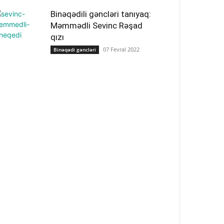
Binəqədili gəncləri tanıyaq:
Məmmədli Sevinc Rəşad
qızı
07 Fevral 2022
Binəqədi gəncləri