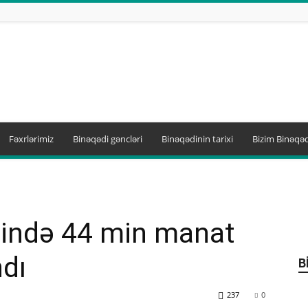
Fəxrlərimiz
Binəqədi gəncləri
Binəqədinin tarixi
Bizim Binəqəd
sində 44 min manat
ndı
B
237
0