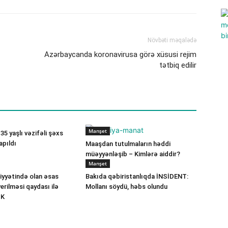
Növbəti məqalədə
Azərbaycanda koronavirusa görə xüsusi rejim
tətbiq edilir
Manşet
5 yaşlı vəzifəli şəxs
apıldı
Maaşdan tutulmaların həddi
müəyyənləşib – Kimlərə aiddir?
Manşet
iyyətində olan əsas
Bakıda qəbiristanlıqda İNSİDENT:
verilməsi qaydası ilə
Mollanı söydü, həbs olundu
İK