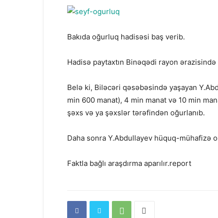
Bakıda oğurluq hadisəsi baş verib.
Hadisə paytaxtın Binəqədi rayon ərazisində 
Belə ki, Biləcəri qəsəbəsində yaşayan Y.Abd
min 600 manat), 4 min manat və 10 min mana
şəxs və ya şəxslər tərəfindən oğurlanıb.
Daha sonra Y.Abdullayev hüquq-mühafizə or
Faktla bağlı araşdırma aparılır.report