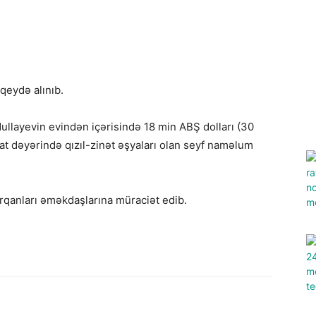
qeydə alınıb.
ullayevin evindən içərisində 18 min ABŞ dolları (30
t dəyərində qızıl-zinət əşyaları olan seyf naməlum
qanları əməkdaşlarına müraciət edib.