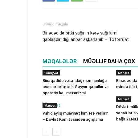
Əvvəlki məqalə
Binəqədidə bitki yağının kərə yağı kimi
qablaşdırıldığı anbar aşkarlanıb – Təfərrüat
MƏQALƏLƏR
MÜƏLLIF DAHA ÇOX
Cəmiyyət
Manşet
Binəqədidə vətəndaş məmnunluğu
Binəqədidə 3
əsas prioritetdir: Səyyar qəbullar və
evində ölü t
operativ həll mexanizmi
Manşet
Manşet
Dövlət mülk
vəsaitlərin 
Vahid aylıq müavinət kimlərə verilir?
bağlı YENİL
– Dövlət Komitəsindən açıqlama