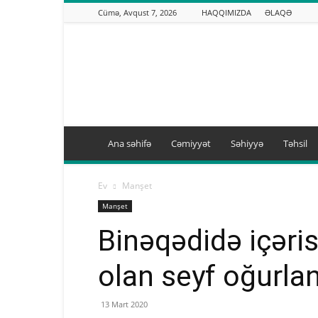
Cümə, Avqust 7, 2026
HAQQIMIZDA
ƏLAQƏ
Binəqədi.info
Ana səhifə
Cəmiyyət
Səhiyyə
Təhsil
Ev
Manşet
Manşet
Binəqədidə içəri
olan seyf oğurla
13 Mart 2020