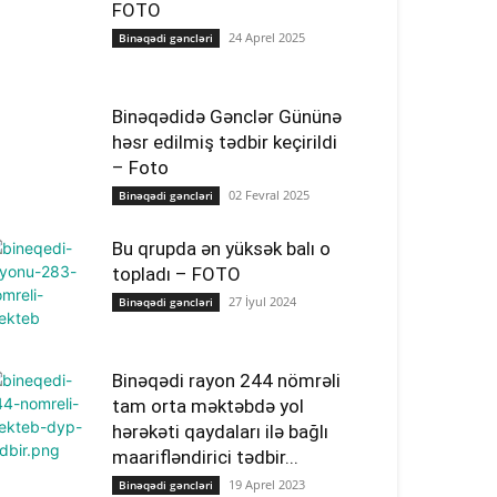
FOTO
24 Aprel 2025
Binəqədi gəncləri
Binəqədidə Gənclər Gününə
həsr edilmiş tədbir keçirildi
– Foto
02 Fevral 2025
Binəqədi gəncləri
Bu qrupda ən yüksək balı o
topladı – FOTO
27 İyul 2024
Binəqədi gəncləri
Binəqədi rayon 244 nömrəli
tam orta məktəbdə yol
hərəkəti qaydaları ilə bağlı
maarifləndirici tədbir...
19 Aprel 2023
Binəqədi gəncləri