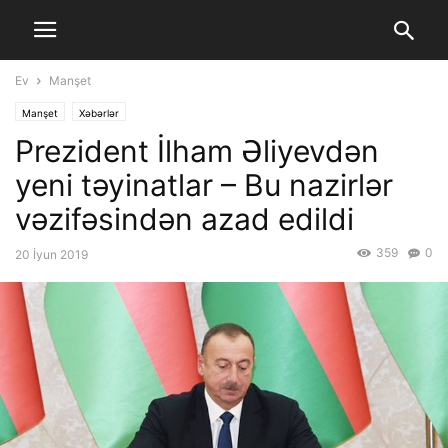
Ev
Manşet
Manşet
Xəbərlər
Prezident İlham Əliyevdən
yeni təyinatlar – Bu nazirlər
vəzifəsindən azad edildi
359
0
20 İyun 2019