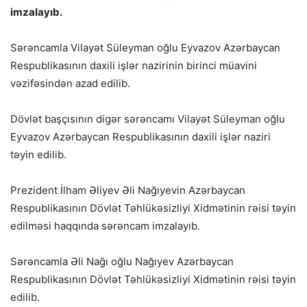
imzalayıb.
Sərəncamla Vilayət Süleyman oğlu Eyvazov Azərbaycan
Respublikasının daxili işlər nazirinin birinci müavini
vəzifəsindən azad edilib.
Dövlət başçısının digər sərəncamı Vilayət Süleyman oğlu
Eyvazov Azərbaycan Respublikasının daxili işlər naziri
təyin edilib.
Prezident İlham Əliyev Əli Nağıyevin Azərbaycan
Respublikasının Dövlət Təhlükəsizliyi Xidmətinin rəisi təyin
edilməsi haqqında sərəncam imzalayıb.
Sərəncamla Əli Nağı oğlu Nağıyev Azərbaycan
Respublikasının Dövlət Təhlükəsizliyi Xidmətinin rəisi təyin
edilib.