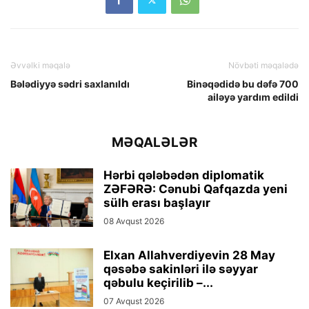
Əvvəlki məqalə
Növbəti məqalədə
Bələdiyyə sədri saxlanıldı
Binəqədidə bu dəfə 700
ailəyə yardım edildi
MƏQALƏLƏR
Hərbi qələbədən diplomatik
ZƏFƏRƏ: Cənubi Qafqazda yeni
sülh erası başlayır
08 Avqust 2026
Elxan Allahverdiyevin 28 May
qəsəbə sakinləri ilə səyyar
qəbulu keçirilib –...
07 Avqust 2026