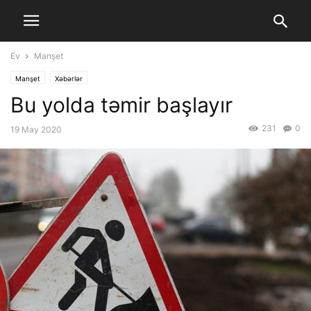
Ev
Manşet
Manşet
Xəbərlər
Bu yolda təmir başlayır
231
0
19 May 2020