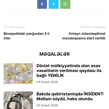
Əvvəlki məqalə
Növbəti məqalədə
Binəqədidəki yanğından 5 il
Onlayn videotəqdimat
ötür
müsabiqəsinə start verilib
MƏQALƏLƏR
Dövlət mülkiyyətində olan əsas
vəsaitlərin verilməsi qaydası ilə
bağlı YENİLİK
05 Avqust 2026
Bakıda qəbiristanlıqda İNSİDENT:
Mollanı söydü, həbs olundu
05 Avqust 2026