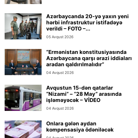
Azərbaycanda 20-yə yaxın yeni
hərbi infrastruktur istifadəyə
verildi – FOTO –...
05 Avqust 2026
“Ermənistan konstitusiyasında
Azərbaycana qarşı ərazi iddiaları
aradan qaldırılmalıdır”
04 Avqust 2026
Avqustun 15-dən qatarlar
“Nizami” – “28 May” arasında
işləməyəcək – VİDEO
04 Avqust 2026
Onlara gələn aydan
kompensasiya ödəniləcək
04 Avqust 2026