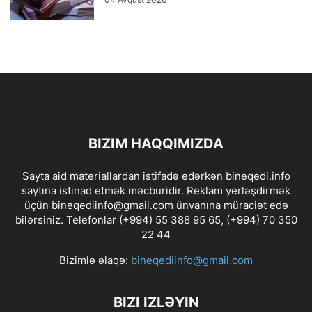
BIZIM HAQQIMIZDA
Sayta aid materiallardan istifadə edərkən bineqedi.info
saytına istinad etmək məcburidir. Reklam yerləşdirmək
üçün bineqediinfo@gmail.com ünvanına müraciət edə
bilərsiniz. Telefonlar (+994) 55 388 95 65, (+994) 70 350
22 44
Bizimlə əlaqə:
bineqediinfo@gmail.com
BIZI IZLƏYIN