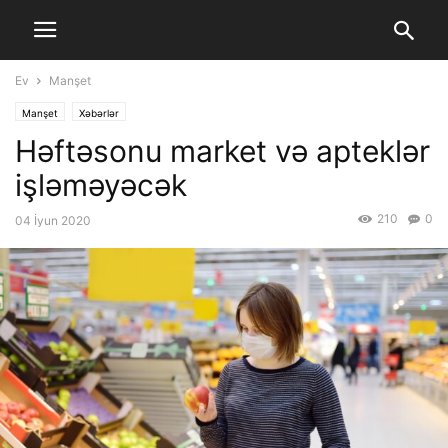
Ev
Manşet
Manşet
Xəbərlər
Həftəsonu market və apteklər
işləməyəcək
210
0
04 İyun 2020