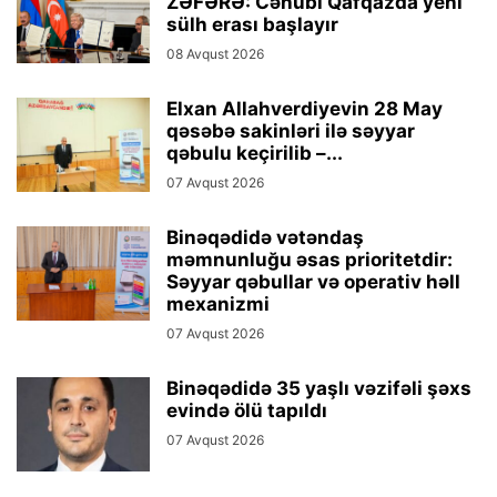
ZƏFƏRƏ: Cənubi Qafqazda yeni
sülh erası başlayır
08 Avqust 2026
Elxan Allahverdiyevin 28 May
qəsəbə sakinləri ilə səyyar
qəbulu keçirilib –...
07 Avqust 2026
Binəqədidə vətəndaş
məmnunluğu əsas prioritetdir:
Səyyar qəbullar və operativ həll
mexanizmi
07 Avqust 2026
Binəqədidə 35 yaşlı vəzifəli şəxs
evində ölü tapıldı
07 Avqust 2026