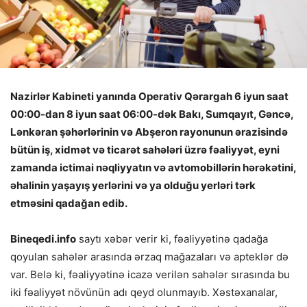
Nazirlər Kabineti yanında Operativ Qərargah 6 iyun saat
00:00-dan 8 iyun saat 06:00-dək Bakı, Sumqayıt, Gəncə,
Lənkəran şəhərlərinin və Abşeron rayonunun ərazisində
bütün iş, xidmət və ticarət sahələri üzrə fəaliyyət, eyni
zamanda ictimai nəqliyyatın və avtomobillərin hərəkətini,
əhalinin yaşayış yerlərini və ya olduğu yerləri tərk
etməsini qadağan edib.
Bineqedi.info
saytı xəbər verir ki, fəaliyyətinə qadağa
qoyulan sahələr arasında ərzaq mağazaları və apteklər də
var. Belə ki, fəaliyyətinə icazə verilən sahələr sırasında bu
iki fəaliyyət növünün adı qeyd olunmayıb. Xəstəxanalar,