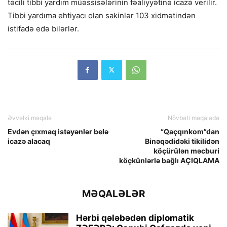
təcili tibbi yardım müəssisələrinin fəaliyyətinə icazə verilir.
Tibbi yardıma ehtiyacı olan sakinlər 103 xidmətindən
istifadə edə bilərlər.
Əvvəlki məqalə
Növbəti məqalədə
Evdən çıxmaq istəyənlər belə
“Qaçqınkom”dan
icazə alacaq
Binəqədidəki tikilidən
köçürülən məcburi
köçkünlərlə bağlı AÇIQLAMA
MƏQALƏLƏR
Hərbi qələbədən diplomatik