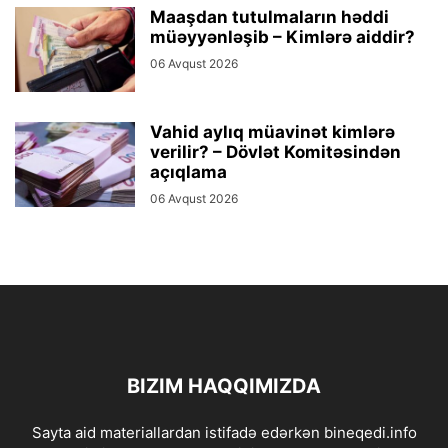
Maaşdan tutulmaların həddi
müəyyənləşib – Kimlərə aiddir?
06 Avqust 2026
Vahid aylıq müavinət kimlərə
verilir? – Dövlət Komitəsindən
açıqlama
06 Avqust 2026
BIZIM HAQQIMIZDA
Sayta aid materiallardan istifadə edərkən bineqedi.info