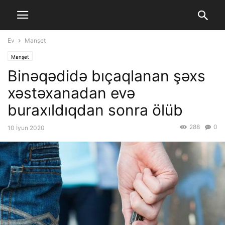
Ev
Manşet
Manşet
Binəqədidə bıçaqlanan şəxs
xəstəxanadan evə
buraxıldıqdan sonra ölüb
288
0
10 İyun 2020