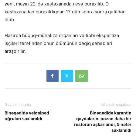
yəni, mayın 22-də xəstəxanadan evə buraxılıb. O,
xəstəxanadan buraxıldıqdan 17 gün sonra sonra qəfildən
ölüb.
Hazırda hüquq-mühafizə orqanları və tibbi ekspertiza
işçiləri tərəfindən onun ölümünün dəqiq səbəbləri
araşdırılır.
Əvvəlki məqalə
Növbəti məqalədə
Binəqədidə velosiped
Binəqədidə karantin
oğruları saxlanıldı
qaydalarını pozan daha bir
restoran aşkarlandı, 5 nəfər
saxlanıldı