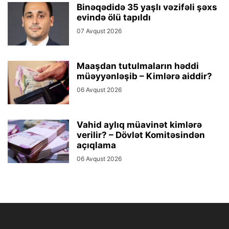
Binəqədidə 35 yaşlı vəzifəli şəxs
evində ölü tapıldı
07 Avqust 2026
Maaşdan tutulmaların həddi
müəyyənləşib – Kimlərə aiddir?
06 Avqust 2026
Vahid aylıq müavinət kimlərə
verilir? – Dövlət Komitəsindən
açıqlama
06 Avqust 2026