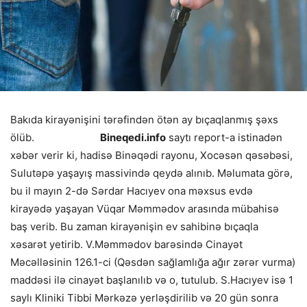
Bakıda kirayənişini tərəfindən ötən ay bıçaqlanmış şəxs
ölüb.
Bineqedi.info
saytı report-a istinadən
xəbər verir ki, hadisə Binəqədi rayonu, Xocəsən qəsəbəsi,
Sulutəpə yaşayış massivində qeydə alınıb. Məlumata görə,
bu il mayın 2-də Sərdar Hacıyev ona məxsus evdə
kirayədə yaşayan Vüqar Məmmədov arasında mübahisə
baş verib. Bu zaman kirayənişin ev sahibinə bıçaqla
xəsarət yetirib. V.Məmmədov barəsində Cinayət
Məcəlləsinin 126.1-ci (Qəsdən sağlamlığa ağır zərər vurma)
maddəsi ilə cinayət başlanılıb və o, tutulub. S.Hacıyev isə 1
saylı Kliniki Tibbi Mərkəzə yerləşdirilib və 20 gün sonra