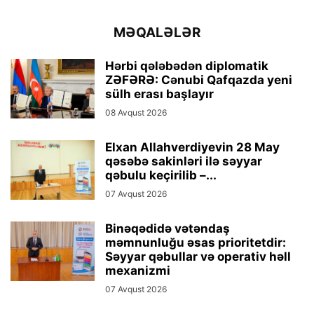
MƏQALƏLƏR
Hərbi qələbədən diplomatik
ZƏFƏRƏ: Cənubi Qafqazda yeni
sülh erası başlayır
08 Avqust 2026
Elxan Allahverdiyevin 28 May
qəsəbə sakinləri ilə səyyar
qəbulu keçirilib –...
07 Avqust 2026
Binəqədidə vətəndaş
məmnunluğu əsas prioritetdir:
Səyyar qəbullar və operativ həll
mexanizmi
07 Avqust 2026