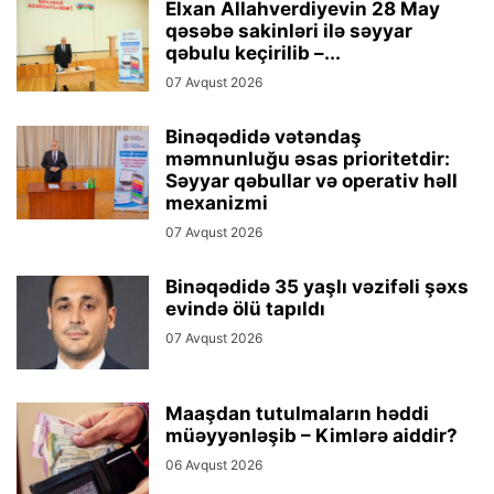
Elxan Allahverdiyevin 28 May
qəsəbə sakinləri ilə səyyar
qəbulu keçirilib –...
07 Avqust 2026
Binəqədidə vətəndaş
məmnunluğu əsas prioritetdir:
Səyyar qəbullar və operativ həll
mexanizmi
07 Avqust 2026
Binəqədidə 35 yaşlı vəzifəli şəxs
evində ölü tapıldı
07 Avqust 2026
Maaşdan tutulmaların həddi
müəyyənləşib – Kimlərə aiddir?
06 Avqust 2026