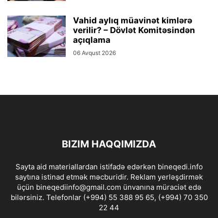
Vahid aylıq müavinət kimlərə
verilir? – Dövlət Komitəsindən
açıqlama
06 Avqust 2026
BIZIM HAQQIMIZDA
Sayta aid materiallardan istifadə edərkən bineqedi.info
saytına istinad etmək məcburidir. Reklam yerləşdirmək
üçün bineqediinfo@gmail.com ünvanına müraciət edə
bilərsiniz. Telefonlar (+994) 55 388 95 65, (+994) 70 350
22 44