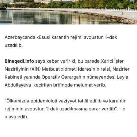
Azərbaycanda xüsusi karantin rejimi avqustun 1-dək
uzadılıb.
Bineqedi.info
saytı xəbər verir ki, bu barədə Xarici İşlər
Nazirliyinin (XİN) Mətbuat xidməti idarəsinin rəisi, Nazirlər
Kabineti yanında Operativ Qərargahın nümayəndəsi Leyla
Abdullayeva keçirilən brifinqdə məlumat verib.
“Ölkəmizdə epidemioloji vəziyyət təhlil edilib və karantin
rejiminin avqustun 1-dək uzadılmasına qərar verilib”, – o
əlavə edib.