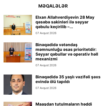
MƏQALƏLƏR
Elxan Allahverdiyevin 28 May
qəsəbə sakinləri ilə səyyar
qəbulu keçirilib –...
07 Avqust 2026
Binəqədidə vətəndaş
məmnunluğu əsas prioritetdir:
Səyyar qəbullar və operativ həll
mexanizmi
07 Avqust 2026
Binəqədidə 35 yaşlı vəzifəli şəxs
evində ölü tapıldı
07 Avqust 2026
Maaşdan tutulmaların həddi