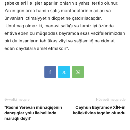
şəbəkələri ilə işlər aparılır, onların siyahısı tərtib olunur.
Yaxın günlərdə həmin satış məntəqələrinin adları və
ünvanları ictimaiyyətin diqqətinə çatdırılacaqdır.
Unutmaq olmaz ki, mənəvi saflığı və təmizliyi özündə
ehtiva edən bu müqəddəs bayramda əsas vəzifələrimizdən
biri də insanların təhlükəsizliyi və sağlamlığına xidmət
edən qaydalara əməl etməkdir”.
Əvvəlki məqalə
Növbəti məqalədə
“Rəsmi Yerevan münaqişənin
Ceyhun Bayramov XİN-in
danışıqlar yolu ilə həllində
kollektivinə təqdim olundu
maraqlı deyil”