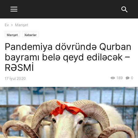
Ev
Manşet
Manşet
Xəbərlər
Pandemiya dövründə Qurban
bayramı belə qeyd ediləcək –
RƏSMİ
189
0
17 İyul 2020