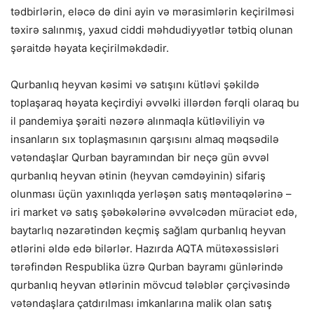
tədbirlərin, eləcə də dini ayin və mərasimlərin keçirilməsi
təxirə salınmış, yaxud ciddi məhdudiyyətlər tətbiq olunan
şəraitdə həyata keçirilməkdədir.
Qurbanlıq heyvan kəsimi və satışını kütləvi şəkildə
toplaşaraq həyata keçirdiyi əvvəlki illərdən fərqli olaraq bu
il pandemiya şəraiti nəzərə alınmaqla kütləviliyin və
insanların sıx toplaşmasının qarşısını almaq məqsədilə
vətəndaşlar Qurban bayramından bir neçə gün əvvəl
qurbanlıq heyvan ətinin (heyvan cəmdəyinin) sifariş
olunması üçün yaxınlıqda yerləşən satış məntəqələrinə –
iri market və satış şəbəkələrinə əvvəlcədən müraciət edə,
baytarlıq nəzarətindən keçmiş sağlam qurbanlıq heyvan
ətlərini əldə edə bilərlər. Hazırda AQTA mütəxəssisləri
tərəfindən Respublika üzrə Qurban bayramı günlərində
qurbanlıq heyvan ətlərinin mövcud tələblər çərçivəsində
vətəndaşlara çatdırılması imkanlarına malik olan satış