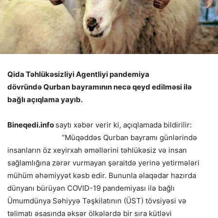
Qida Təhlükəsizliyi Agentliyi pandemiya
dövründə Qurban bayramının necə qeyd edilməsi ilə
bağlı açıqlama yayıb.
Bineqedi.info
saytı xəbər verir ki, açıqlamada bildirilir:
“Müqəddəs Qurban bayramı günlərində
insanların öz xeyirxah əməllərini təhlükəsiz və insan
sağlamlığına zərər vurmayan şəraitdə yerinə yetirmələri
mühüm əhəmiyyət kəsb edir. Bununla əlaqədar hazırda
dünyanı bürüyən COVID-19 pandemiyası ilə bağlı
Ümumdünya Səhiyyə Təşkilatının (ÜST) tövsiyəsi və
təlimatı əsasında əksər ölkələrdə bir sıra kütləvi