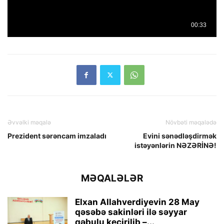
Əvvəlki məqalə
Növbəti məqalədə
Prezident sərəncam imzaladı
Evini sənədləşdirmək
istəyənlərin NƏZƏRİNƏ!
MƏQALƏLƏR
Elxan Allahverdiyevin 28 May
qəsəbə sakinləri ilə səyyar
qəbulu keçirilib –...