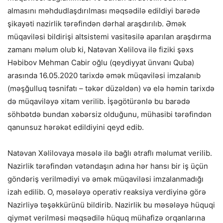
almasını məhdudlaşdırılması məqsədilə edildiyi barədə
şikayəti nazirlik tərəfindən dərhal araşdırılıb. Əmək
müqaviləsi bildirişi altsistemi vasitəsilə aparılan araşdırma
zamanı məlum olub ki, Natəvan Xəlilova ilə fiziki şəxs
Həbibov Mehman Cabir oğlu (qeydiyyat ünvanı Quba)
arasında 16.05.2020 tarixdə əmək müqaviləsi imzalanıb
(məşğulluq təsnifatı – təkər düzəldən) və elə həmin tarixdə
də müqaviləyə xitam verilib. İşəgötürənlə bu barədə
söhbətdə bundan xəbərsiz olduğunu, mühasibi tərəfindən
qanunsuz hərəkət edildiyini qeyd edib.
Natəvan Xəlilovaya məsələ ilə bağlı ətraflı məlumat verilib.
Nazirlik tərəfindən vətəndaşın adına hər hansı bir iş üçün
göndəriş verilmədiyi və əmək müqaviləsi imzalanmadığı
izah edilib. O, məsələyə operativ reaksiya verdiyinə görə
Nazirliyə təşəkkürünü bildirib. Nazirlik bu məsələyə hüquqi
qiymət verilməsi məqsədilə hüquq mühafizə orqanlarına