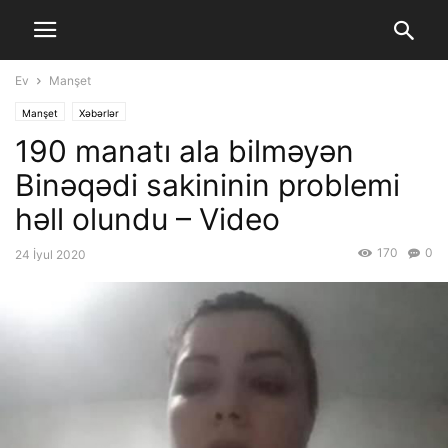
Ev
Manşet
Manşet
Xəbərlər
190 manatı ala bilməyən
Binəqədi sakininin problemi
həll olundu – Video
170
0
24 İyul 2020