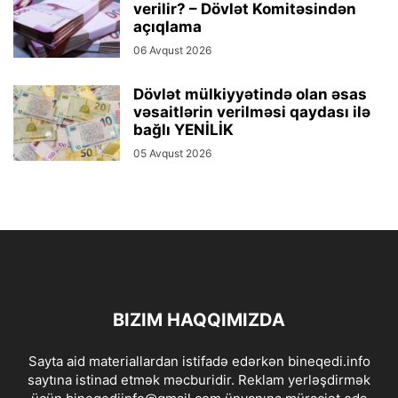
verilir? – Dövlət Komitəsindən
açıqlama
06 Avqust 2026
Dövlət mülkiyyətində olan əsas
vəsaitlərin verilməsi qaydası ilə
bağlı YENİLİK
05 Avqust 2026
BIZIM HAQQIMIZDA
Sayta aid materiallardan istifadə edərkən bineqedi.info
saytına istinad etmək məcburidir. Reklam yerləşdirmək