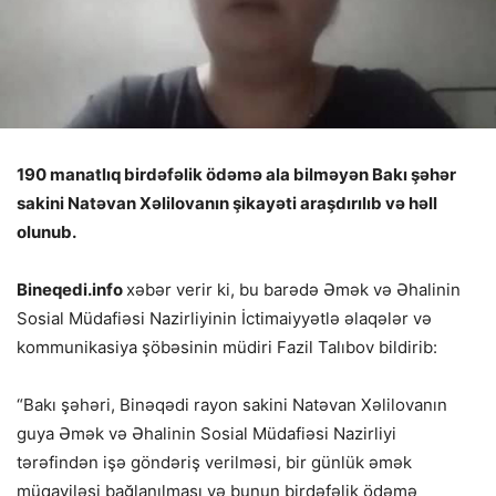
190 manatlıq birdəfəlik ödəmə ala bilməyən Bakı şəhər
sakini Natəvan Xəlilovanın şikayəti araşdırılıb və həll
olunub.
Bineqedi.info
xəbər verir ki, bu barədə Əmək və Əhalinin
Sosial Müdafiəsi Nazirliyinin İctimaiyyətlə əlaqələr və
kommunikasiya şöbəsinin müdiri Fazil Talıbov bildirib:
“Bakı şəhəri, Binəqədi rayon sakini Natəvan Xəlilovanın
guya Əmək və Əhalinin Sosial Müdafiəsi Nazirliyi
tərəfindən işə göndəriş verilməsi, bir günlük əmək
müqaviləsi bağlanılması və bunun birdəfəlik ödəmə