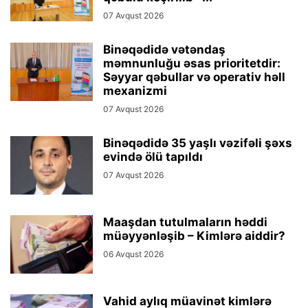
07 Avqust 2026
Binəqədidə vətəndaş
məmnunluğu əsas prioritetdir:
Səyyar qəbullar və operativ həll
mexanizmi
07 Avqust 2026
Binəqədidə 35 yaşlı vəzifəli şəxs
evində ölü tapıldı
07 Avqust 2026
Maaşdan tutulmaların həddi
müəyyənləşib – Kimlərə aiddir?
06 Avqust 2026
Vahid aylıq müavinət kimlərə