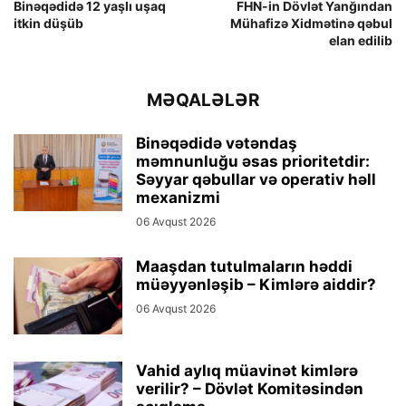
Binəqədidə 12 yaşlı uşaq
FHN-in Dövlət Yanğından
itkin düşüb
Mühafizə Xidmətinə qəbul
elan edilib
MƏQALƏLƏR
Binəqədidə vətəndaş
məmnunluğu əsas prioritetdir:
Səyyar qəbullar və operativ həll
mexanizmi
06 Avqust 2026
Maaşdan tutulmaların həddi
müəyyənləşib – Kimlərə aiddir?
06 Avqust 2026
Vahid aylıq müavinət kimlərə
verilir? – Dövlət Komitəsindən