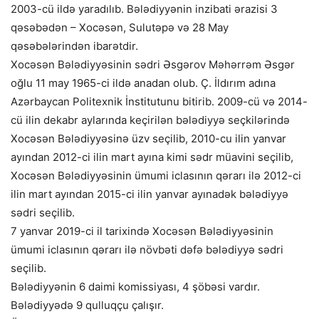
2003-cü ildə yaradılıb. Bələdiyyənin inzibati ərazisi 3
qəsəbədən – Xocəsən, Sulutəpə və 28 May
qəsəbələrindən ibarətdir.
Xocəsən Bələdiyyəsinin sədri Əsgərov Məhərrəm Əsgər
oğlu 11 may 1965-ci ildə anadan olub. Ç. İldırım adına
Azərbaycan Politexnik İnstitutunu bitirib. 2009-cü və 2014-
cü ilin dekabr aylarında keçirilən bələdiyyə seçkilərində
Xocəsən Bələdiyyəsinə üzv seçilib, 2010-cu ilin yanvar
ayından 2012-ci ilin mart ayına kimi sədr müavini seçilib,
Xocəsən Bələdiyyəsinin ümumi iclasının qərarı ilə 2012-ci
ilin mart ayından 2015-ci ilin yanvar ayınadək bələdiyyə
sədri seçilib.
7 yanvar 2019-ci il tarixində Xocəsən Bələdiyyəsinin
ümumi iclasının qərarı ilə növbəti dəfə bələdiyyə sədri
seçilib.
Bələdiyyənin 6 daimi komissiyası, 4 şöbəsi vardır.
Bələdiyyədə 9 qulluqçu çalışır.