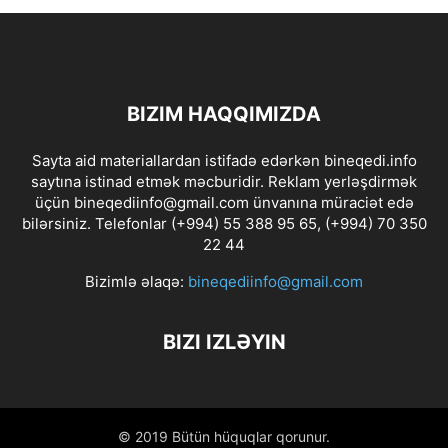
BIZIM HAQQIMIZDA
Sayta aid materiallardan istifadə edərkən bineqedi.info
saytına istinad etmək məcburidir. Reklam yerləşdirmək
üçün bineqediinfo@gmail.com ünvanına müraciət edə
bilərsiniz. Telefonlar (+994) 55 388 95 65, (+994) 70 350
22 44
Bizimlə əlaqə:
bineqediinfo@gmail.com
BIZI IZLƏYIN
© 2019 Bütün hüquqlar qorunur.