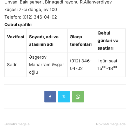
Ünvan: Bakı şəhəri, Binəqədi rayonu R.Allahverdiyev
küçəsi 7-ci döngə, ev 100
Telefon: (012) 346-04-02
Qəbul qrafiki
Qəbul
Vəzifəsi
Soyadı, adı və
Əlaqə
günləri və
atasının adı
telefonları
saatları
Əsgərov
(012) 346-
I gün saat-
Sədr
Məhərrəm Əsgər
00
00
04-02
15
-18
oğlu
Əvvəlki məqalə
Növbəti məqalədə