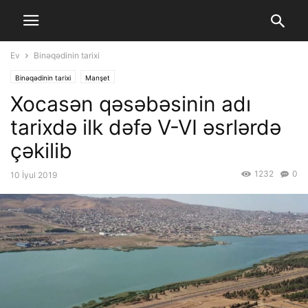
Ev
Binəqədinin tarixi
Binəqədinin tarixi
Manşet
Xocasən qəsəbəsinin adı
tarixdə ilk dəfə V-VI əsrlərdə
çəkilib
1232
0
10 İyul 2019