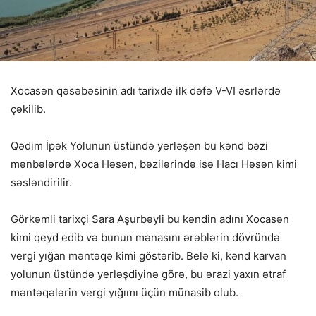
Xocasən qəsəbəsinin adı tarixdə ilk dəfə V-VI əsrlərdə
çəkilib.
Qədim İpək Yolunun üstündə yerləşən bu kənd bəzi
mənbələrdə Xoca Həsən, bəzilərində isə Hacı Həsən kimi
səsləndirilir.
Görkəmli tarixçi Sara Aşurbəyli bu kəndin adını Xocasən
kimi qeyd edib və bunun mənasını ərəblərin dövründə
vergi yığan məntəqə kimi göstərib. Belə ki, kənd karvan
yolunun üstündə yerləşdiyinə görə, bu ərazi yaxın ətraf
məntəqələrin vergi yığımı üçün münasib olub.