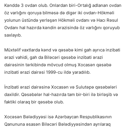
Kənddə 3 ovdan olub. Onlardan biri-Ortalığ adlanan ovdan
öz varlığını qoruya bilməsə də digər iki ovdan-Hökməli
yolunun üstündə yerləşən Hökməli ovdanı və Hacı Rəsul
Ovdanı hal hazırda kəndin ərazisində öz varlığını qoruyub
saxlayıb.
Müxtəlif vaxtlarda kənd və qəsəbə kimi gah ayrıca inzibati
ərazi vahidi, gah da Biləcəri qəsəbə inzibati ərazi
dairəsinin tərkibində mövcud olmuş Xocasən qəsəbə
inzibati ərazi dairəsi 1999-cu ildə yaradılıb.
İnzibati ərazi dairəsinə Xocasən və Sulutəpə qəsəbələri
daxildir. Qəsəbələr hal-hazırda tam bir-biri ilə birləşib və
faktiki olaraq bir qəsəbə olub.
Xocəsən Bələdiyyəsi isə Azərbaycan Respublikasının
Qanununa əsasən Biləcəri Bələdiyyəsindən ayrılaraq