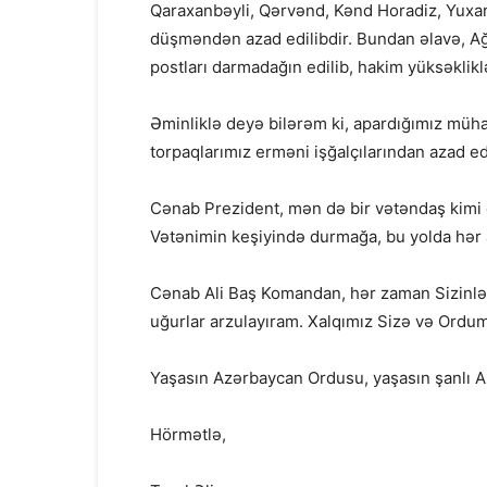
Qaraxanbəyli, Qərvənd, Kənd Horadiz, Yuxar
düşməndən azad edilibdir. Bundan əlavə, 
postları darmadağın edilib, hakim yüksəklik
Əminliklə deyə bilərəm ki, apardığımız müha
torpaqlarımız erməni işğalçılarından azad ed
Cənab Prezident, mən də bir vətəndaş kimi
Vətənimin keşiyində durmağa, bu yolda hə
Cənab Ali Baş Komandan, hər zaman Sizinləy
uğurlar arzulayıram. Xalqımız Sizə və Ordu
Yaşasın Azərbaycan Ordusu, yaşasın şanlı 
Hörmətlə,