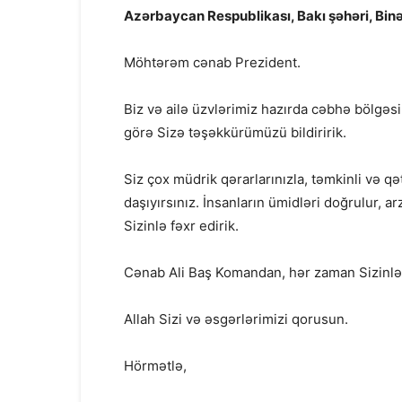
Azərbaycan Respublikası, Bakı şəhəri, Bin
Möhtərəm cənab Prezident.
Biz və ailə üzvlərimiz hazırda cəbhə bölgə
görə Sizə təşəkkürümüzü bildiririk.
Siz çox müdrik qərarlarınızla, təmkinli və q
daşıyırsınız. İnsanların ümidləri doğrulur, a
Sizinlə fəxr edirik.
Cənab Ali Baş Komandan, hər zaman Sizinləy
Allah Sizi və əsgərlərimizi qorusun.
Hörmətlə,