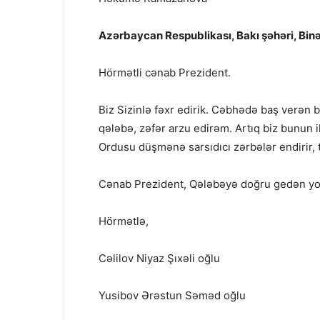
Azərbaycan Respublikası, Bakı şəhəri, Bin
Hörmətli cənab Prezident.
Biz Sizinlə fəxr edirik. Cəbhədə baş verən
qələbə, zəfər arzu edirəm. Artıq biz bunun il
Ordusu düşmənə sarsıdıcı zərbələr endirir, t
Cənab Prezident, Qələbəyə doğru gedən yold
Hörmətlə,
Cəlilov Niyaz Şıxəli oğlu
Yusibov Ərəstun Səməd oğlu