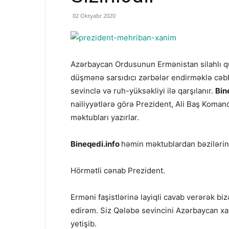
02 Oktyabr 2020
Azərbaycan Ordusunun Ermənistan silahlı qüvv
düşmənə sarsıdıcı zərbələr endirməklə cəbh
sevinclə və ruh-yüksəkliyi ilə qarşılanır.
Bin
nailiyyətlərə görə Prezident, Ali Baş Koman
məktubları yazırlar.
Bineqedi.info
həmin məktublardan bəzilərini
Hörmətli cənab Prezident.
Erməni faşistlərinə layiqli cavab verərək b
edirəm. Siz Qələbə sevincini Azərbaycan xal
yetişib.