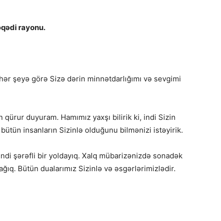
əqədi rayonu.
z hər şeyə görə Sizə dərin minnətdarlığımı və sevgimi
qürur duyuram. Hamımız yaxşı bilirik ki, indi Sizin
ütün insanların Sizinlə olduğunu bilmənizi istəyirik.
indi şərəfli bir yoldayıq. Xalq mübarizənizdə sonadək
ağıq. Bütün dualarımız Sizinlə və əsgərlərimizlədir.