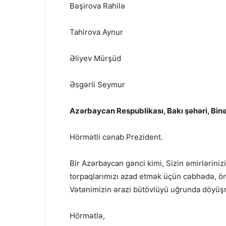
Bəşirova Rahilə
Tahirova Aynur
Əliyev Mürşüd
Əsgərli Seymur
Azərbaycan Respublikası, Bakı şəhəri, Bin
Hörmətli cənab Prezident.
Bir Azərbaycan gənci kimi, Sizin əmirlərin
torpaqlarımızı azad etmək üçün cəbhədə, ön
Vətənimizin ərazi bütövlüyü uğrunda döyüş
Hörmətlə,