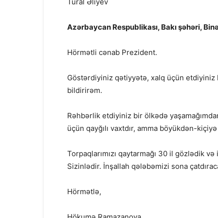
Tural Əliyev
Azərbaycan Respublikası, Bakı şəhəri, Bin
Hörmətli cənab Prezident.
Göstərdiyiniz qətiyyətə, xalq üçün etdiyini
bildirirəm.
Rəhbərlik etdiyiniz bir ölkədə yaşamağımdan 
üçün qayğılı vaxtdır, amma böyükdən-kiçiyə b
Torpaqlarımızı qaytarmağı 30 il gözlədik və 
Sizinlədir. İnşallah qələbəmizi sona çatdırac
Hörmətlə,
Hökumə Ramazanova