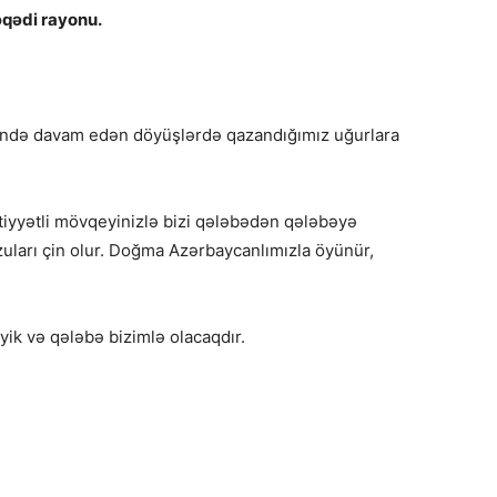
əqədi rayonu.
sində davam edən döyüşlərdə qazandığımız uğurlara
ətiyyətli mövqeyinizlə bizi qələbədən qələbəyə
rzuları çin olur. Doğma Azərbaycanlımızla öyünür,
ik və qələbə bizimlə olacaqdır.