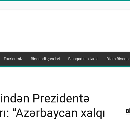
Fəxrlərimiz
Binəqədi gəncləri
Binəqədinin tarixi
Bizim Binəqəd
rindən Prezidentə
ı: “Azərbaycan xalqı
B