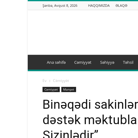
Şənbə, Avqust 8, 2026
HAQQIMIZDA
ƏLAQƏ
Binəqədi.info
Ana səhifə
Cəmiyyət
Səhiyyə
Təhsil
Ev
Cəmiyyət
Cəmiyyət
Manşet
Binəqədi sakinlə
dəstək məktublar
Sizinlədir”