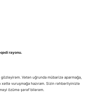
əqədi rayonu.
izi gözləyirəm. Vətən uğrunda mübarizə aparmağa,
 xəttə vuruşmağa hazıram. Sizin rəhbərliyinizlə
məyi özümə şərəf bilərəm.