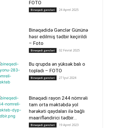
FOTO
24 Aprel 2025
Binəqədi gəncləri
Binəqədidə Gənclər Gününə
həsr edilmiş tədbir keçirildi
– Foto
02 Fevral 2025
Binəqədi gəncləri
Bu qrupda ən yüksək balı o
topladı – FOTO
27 İyul 2024
Binəqədi gəncləri
Binəqədi rayon 244 nömrəli
tam orta məktəbdə yol
hərəkəti qaydaları ilə bağlı
maarifləndirici tədbir...
19 Aprel 2023
Binəqədi gəncləri