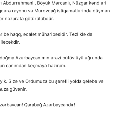
ı Abdurrəhmanlı, Böyük Mərcanlı, Nüzgar kəndləri
Ağdərə rayonu və Murovdağ istiqamətlərində düşmən
lər nəzarətə götürülübdür.
ribə haqq, ədalət müharibəsidir. Tezliklə də
iləcəkdir.
 doğma Azərbaycanımın ərazi bütövlüyü uğrunda
r an canımdan keçməyə hazıram.
ik. Sizə və Ordumuza bu şərəfli yolda qələbə və
muza güvənir.
Azərbaycan! Qarabağ Azərbaycandır!