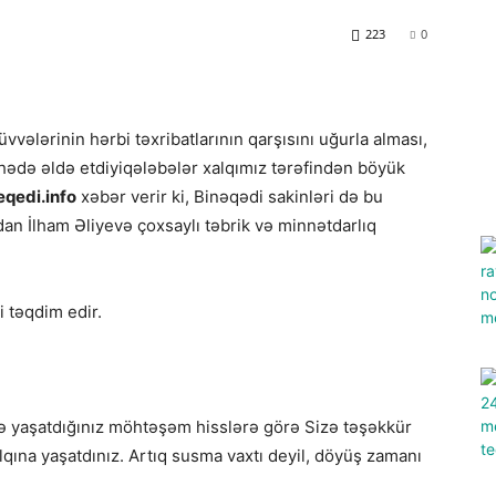
223
0
ələrinin hərbi təxribatlarının qarşısını uğurla alması,
ədə əldə etdiyiqələbələr xalqımız tərəfindən böyük
eqedi.info
xəbər verir ki, Binəqədi sakinləri də bu
dan İlham Əliyevə çoxsaylı təbrik və minnətdarlıq
 təqdim edir.
izə yaşatdığınız möhtəşəm hisslərə görə Sizə təşəkkür
qına yaşatdınız. Artıq susma vaxtı deyil, döyüş zamanı