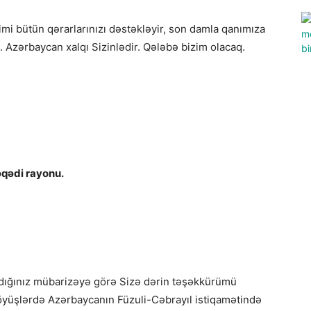
mi bütün qərarlarınızı dəstəkləyir, son damla qanımıza
Azərbaycan xalqı Sizinlədir. Qələbə bizim olacaq.
əqədi rayonu.
dığınız mübarizəyə görə Sizə dərin təşəkkürümü
döyüşlərdə Azərbaycanın Füzuli-Cəbrayıl istiqamətində