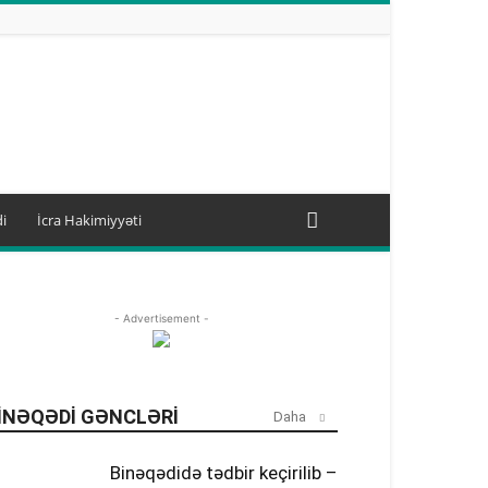
i
İcra Hakimiyyəti
- Advertisement -
INƏQƏDI GƏNCLƏRI
Daha
Binəqədidə tədbir keçirilib –