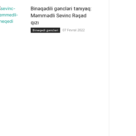
Binəqədili gəncləri tanıyaq:
Məmmədli Sevinc Rəşad
qızı
07 Fevral 2022
Binəqədi gəncləri