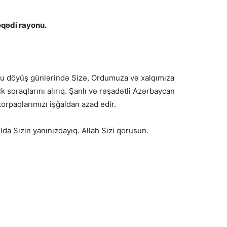
əqədi rayonu.
 bu döyüş günlərində Sizə, Ordumuza və xalqımıza
k soraqlarını alırıq. Şanlı və rəşadətli Azərbaycan
orpaqlarımızı işğaldan azad edir.
a Sizin yanınızdayıq. Allah Sizi qorusun.