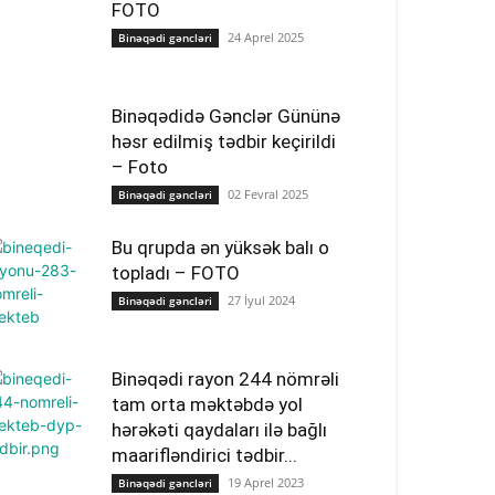
FOTO
24 Aprel 2025
Binəqədi gəncləri
Binəqədidə Gənclər Gününə
həsr edilmiş tədbir keçirildi
– Foto
02 Fevral 2025
Binəqədi gəncləri
Bu qrupda ən yüksək balı o
topladı – FOTO
27 İyul 2024
Binəqədi gəncləri
Binəqədi rayon 244 nömrəli
tam orta məktəbdə yol
hərəkəti qaydaları ilə bağlı
maarifləndirici tədbir...
19 Aprel 2023
Binəqədi gəncləri