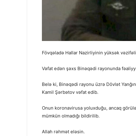
Fövqəladə Hallar Nazirliyinin yüksək vəzifə
Vəfat edən şəxs Binəqədi rayonunda fəaliyyə
Belə ki, Binəqədi rayonu üzrə Dövlət Yanğın
Kamil Şərbətov vəfat edib.
Onun koronavirusa yoluxduğu, ancaq görülən
mümkün olmadığı bildirilib.
Allah rəhmət eləsin.