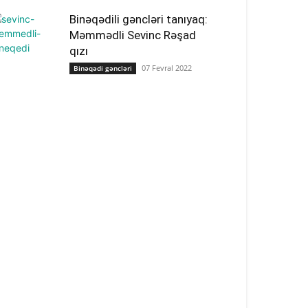
Binəqədili gəncləri tanıyaq:
Məmmədli Sevinc Rəşad
qızı
07 Fevral 2022
Binəqədi gəncləri