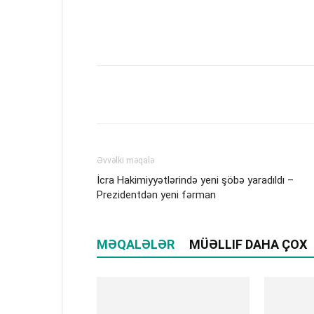
Əvvəlki məqalə
İcra Hakimiyyətlərində yeni şöbə yaradıldı –
Prezidentdən yeni fərman
MƏQALƏLƏR
MÜƏLLIF DAHA ÇOX