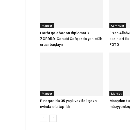
Manşet
Cəmiyyət
Hərbi qələbədən diplomatik
Elxan Allah
ZƏFƏRƏ: Cənubi Qafqazda yeni sülh
sakinləri il
erası başlayır
FOTO
Manşet
Manşet
Binəqədidə 35 yaşlı vəzifəli şəxs
Maaşdan tut
evində ölü tapıldı
müəyyənləşi