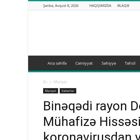
Şənbə, Avqust 8, 2026
HAQQIMIZDA
ƏLAQƏ
Binəqədi.info
Ana səhifə
Cəmiyyət
Səhiyyə
Təhsil
Ev
Manşet
Manşet
Xəbərlər
Binəqədi rayon D
Mühafizə Hissəsi
koronavirusdan v