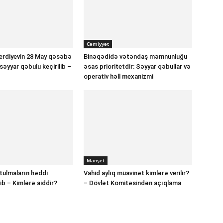
Cəmiyyət
verdiyevin 28 May qəsəbə
Binəqədidə vətəndaş məmnunluğu
ə səyyar qəbulu keçirilib –
əsas prioritetdir: Səyyar qəbullar və
operativ həll mexanizmi
Manşet
ulmaların həddi
Vahid aylıq müavinət kimlərə verilir?
b – Kimlərə aiddir?
– Dövlət Komitəsindən açıqlama