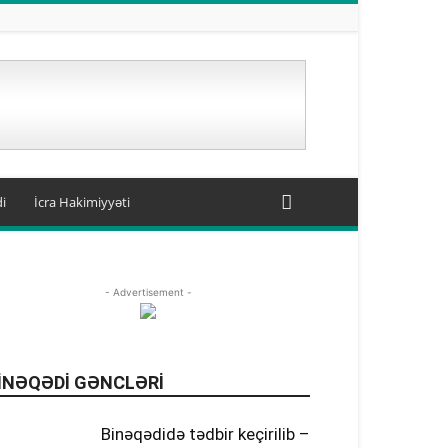
i
İcra Hakimiyyəti
Binəqədi gəncləri
BİNƏQƏDİ ŞƏHİDLƏRİ
- Advertisement -
Binəqədi videolarda
Binəqədinin tarixi
Bizim Binəqədi
Cəmiyyət
Fəxrlərimiz
İcra Hakimiyyəti
Manşet
Səhiyyə
Təhsil
Yeni xəbərlər
INƏQƏDI GƏNCLƏRI
Daha
Binəqədidə tədbir keçirilib –