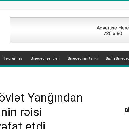
Fəxrlərimiz
Binəqədi gəncləri
Binəqədinin tarixi
Bizim Binəqəd
övlət Yanğından
nin rəisi
B
əfat etdi