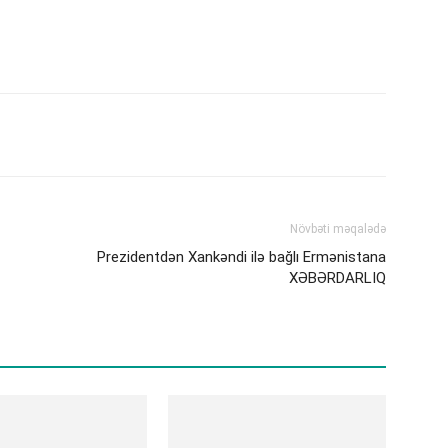
Növbəti məqalədə
Prezidentdən Xankəndi ilə bağlı Ermənistana
XƏBƏRDARLIQ