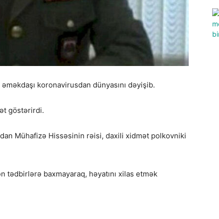
li əməkdaşı koronavirusdan dünyasını dəyişib.
t göstərirdi.
dan Mühafizə Hissəsinin rəisi, daxili xidmət polkovniki
 tədbirlərə baxmayaraq, həyatını xilas etmək