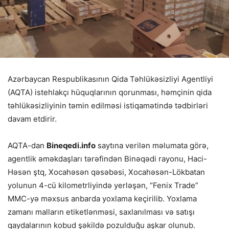
Azərbaycan Respublikasının Qida Təhlükəsizliyi Agentliyi
(AQTA) istehlakçı hüquqlarının qorunması, həmçinin qida
təhlükəsizliyinin təmin edilməsi istiqamətində tədbirləri
davam etdirir.
AQTA-dan
Bineqedi.info
saytına verilən məlumata görə,
agentlik əməkdaşları tərəfindən Binəqədi rayonu, Haci-
Həsən ştq, Xocahəsən qəsəbəsi, Xocahəsən-Lökbatan
yolunun 4-cü kilometrliyində yerləşən, “Fenix Trade”
MMC-yə məxsus anbarda yoxlama keçirilib. Yoxlama
zamanı malların etiketlənməsi, saxlanılması və satışı
qaydalarının kobud şəkildə pozulduğu aşkar olunub.