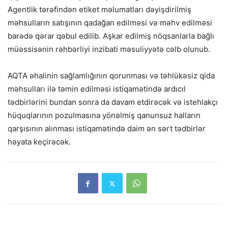
Agentlik tərəfindən etiket məlumatları dəyişdirilmiş
məhsulların satışının qadağan edilməsi və məhv edilməsi
barədə qərar qəbul edilib. Aşkar edilmiş nöqsanlarla bağlı
müəssisənin rəhbərliyi inzibati məsuliyyətə cəlb olunub.
AQTA əhalinin sağlamlığının qorunması və təhlükəsiz qida
məhsulları ilə təmin edilməsi istiqamətində ardıcıl
tədbirlərini bundan sonra da davam etdirəcək və istehlakçı
hüquqlarının pozulmasına yönəlmiş qanunsuz halların
qarşısının alınması istiqamətində daim ən sərt tədbirlər
həyata keçirəcək.