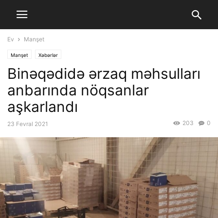
Ev
Manşet
Manşet
Xəbərlər
Binəqədidə ərzaq məhsulları
anbarında nöqsanlar
aşkarlandı
203
0
23 Fevral 2021