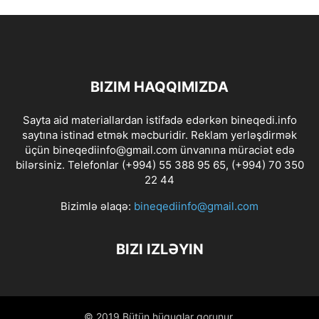
BIZIM HAQQIMIZDA
Sayta aid materiallardan istifadə edərkən bineqedi.info
saytına istinad etmək məcburidir. Reklam yerləşdirmək
üçün bineqediinfo@gmail.com ünvanına müraciət edə
bilərsiniz. Telefonlar (+994) 55 388 95 65, (+994) 70 350
22 44
Bizimlə əlaqə:
bineqediinfo@gmail.com
BIZI IZLƏYIN
© 2019 Bütün hüquqlar qorunur.