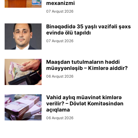
mexanizmi
07 Avqust 2026
Binəqədidə 35 yaşlı vəzifəli şəxs
evində ölü tapıldı
07 Avqust 2026
Maaşdan tutulmaların həddi
müəyyənləşib – Kimlərə aiddir?
06 Avqust 2026
Vahid aylıq müavinət kimlərə
verilir? – Dövlət Komitəsindən
açıqlama
06 Avqust 2026