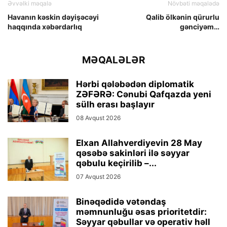
Əvvəlki məqalə
Növbəti məqalədə
Havanın kəskin dəyişəcəyi
Qalib ölkənin qürurlu
haqqında xəbərdarlıq
gənciyəm…
MƏQALƏLƏR
Hərbi qələbədən diplomatik
ZƏFƏRƏ: Cənubi Qafqazda yeni
sülh erası başlayır
08 Avqust 2026
Elxan Allahverdiyevin 28 May
qəsəbə sakinləri ilə səyyar
qəbulu keçirilib –...
07 Avqust 2026
Binəqədidə vətəndaş
məmnunluğu əsas prioritetdir:
Səyyar qəbullar və operativ həll