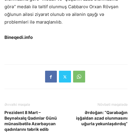
görə” medalı ilə təltif olunmuş Cabbarov Orxan Rövşən
oğlunun ailəsi ziyarət olunub və ailənin qayğı və
problemləri ilə maraqlanılıb.
Bineqedi.info
Əvvəlki məqalə
Növbəti məqalədə
Prezident 8 Mart –
Ərdoğan: “Qarabağın
Beynəlxalq Qadınlar Günü
işğaldan azad olunmasını
münasibətilə Azərbaycan
uğurla yekunlaşdırdıq”
qadınlarını təbrik edib