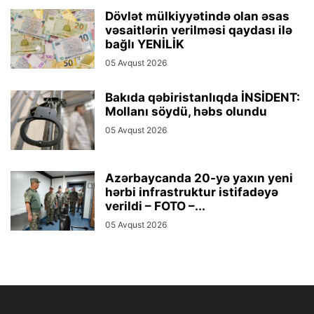
Dövlət mülkiyyətində olan əsas
vəsaitlərin verilməsi qaydası ilə
bağlı YENİLİK
05 Avqust 2026
Bakıda qəbiristanlıqda İNSİDENT:
Mollanı söydü, həbs olundu
05 Avqust 2026
Azərbaycanda 20-yə yaxın yeni
hərbi infrastruktur istifadəyə
verildi – FOTO –...
05 Avqust 2026