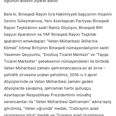
oğlunun ailəsini ziyarət edilib.
Belə ki, Binəqədi Rayon İcra Hakimiyyəti başçısının müavini
Sevinc Süleymanova, Yeni Azərbaycan Partiyası Binəqədi
Rayon Təşkilatının sədri Ramiz Göyüşov, Binəqədi RİH
başçısı Aparatının və YAP Binəqədi Rayon Təşkilatı
aparatının əməkdaşları “Vətən Müharibəsi Əlillərinə
Kömək” İctimai Birliyinin Binəqədi nümayəndəliyinin sədri
Yasəmən Qəyyumlu, “Dostluq Ticarət Mərkəzi” və “Tayqa
Ticarət Marketlər” şəbəkəsinin nümayəndələri ilə birlikdə
Vətən Müharibəsi zamanı qəhrəmancasına ən ali zirvə –
şəhidlik zirvəsinə ucalan şəhidimiz, 2016-cı il aprel
döyüşlərində və Vətən Müharibəsi zamanı gedən
döyüşlərdə savaşmış, qəhrəman hərbi qulluqçu,
Azərbaycan Respublikası Prezidentinin müvafiq
sərəncamları ilə “Vətən Müharibəsi Qəhrəmanı” adına layiq
görülmüş, “Vətən uğrunda” medalı, “Cəbrayılın azad
olunmasına görə” medalı və “Şuşanın azad olunmasına