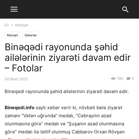
Ev
Manşet
Manşet
Xəbərlər
Binəqədi rayonunda şəhid
ailələrinin ziyarəti davam edir
– Fotolar
180
0
06 Mart 2021
Binəqədi rayonunda şəhid ailələrinin ziyarəti davam edir.
Bineqedi.info
saytı xəbər verir ki, növbəti belə ziyarət
zamanı “Vətən uğrunda” medalı, “Cəbrayılın azad
olunmasına görə” medalı və “Şuşanın azad olunmasına
görə” medalı ilə təltif olunmuş Cabbarov Orxan Rövşən