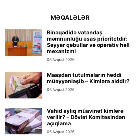
MƏQALƏLƏR
Binəqədidə vətəndaş
məmnunluğu əsas prioritetdir:
Səyyar qəbullar və operativ həll
mexanizmi
06 Avqust 2026
Maaşdan tutulmaların həddi
müəyyənləşib – Kimlərə aiddir?
06 Avqust 2026
Vahid aylıq müavinət kimlərə
verilir? – Dövlət Komitəsindən
açıqlama
06 Avqust 2026