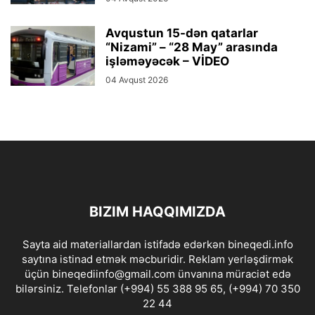
Avqustun 15-dən qatarlar
“Nizami” – “28 May” arasında
işləməyəcək – VİDEO
04 Avqust 2026
BIZIM HAQQIMIZDA
Sayta aid materiallardan istifadə edərkən bineqedi.info
saytına istinad etmək məcburidir. Reklam yerləşdirmək
üçün bineqediinfo@gmail.com ünvanına müraciət edə
bilərsiniz. Telefonlar (+994) 55 388 95 65, (+994) 70 350
22 44