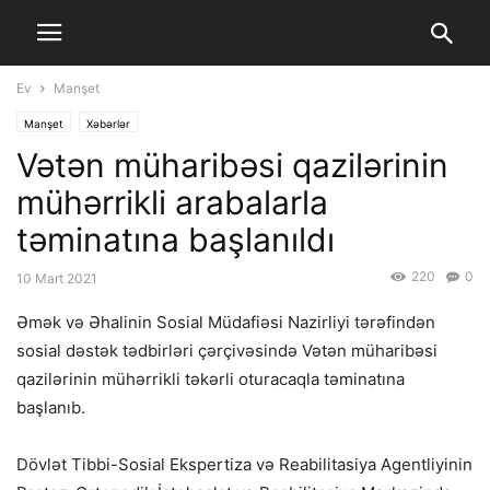
Ev
Manşet
Manşet
Xəbərlər
Vətən müharibəsi qazilərinin
mühərrikli arabalarla
təminatına başlanıldı
220
0
10 Mart 2021
Əmək və Əhalinin Sosial Müdafiəsi Nazirliyi tərəfindən
sosial dəstək tədbirləri çərçivəsində Vətən müharibəsi
qazilərinin mühərrikli təkərli oturacaqla təminatına
başlanıb.
Dövlət Tibbi-Sosial Ekspertiza və Reabilitasiya Agentliyinin