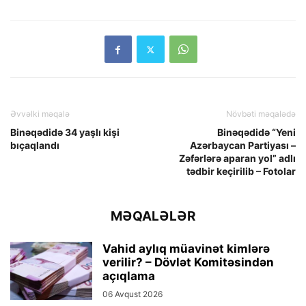
Əvvəlki məqalə
Növbəti məqalədə
Binəqədidə 34 yaşlı kişi
Binəqədidə “Yeni
bıçaqlandı
Azərbaycan Partiyası –
Zəfərlərə aparan yol” adlı
tədbir keçirilib – Fotolar
MƏQALƏLƏR
Vahid aylıq müavinət kimlərə
verilir? – Dövlət Komitəsindən
açıqlama
06 Avqust 2026