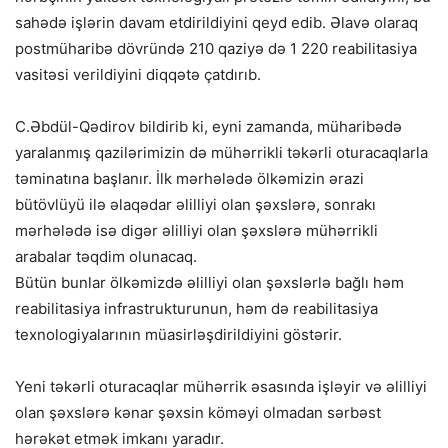
sahədə işlərin davam etdirildiyini qeyd edib. Əlavə olaraq
postmüharibə dövründə 210 qaziyə də 1 220 reabilitasiya
vasitəsi verildiyini diqqətə çatdırıb.
C.Əbdül-Qədirov bildirib ki, eyni zamanda, müharibədə
yaralanmış qazilərimizin də mühərrikli təkərli oturacaqlarla
təminatına başlanır. İlk mərhələdə ölkəmizin ərazi
bütövlüyü ilə əlaqədar əlilliyi olan şəxslərə, sonrakı
mərhələdə isə digər əlilliyi olan şəxslərə mühərrikli
arabalar təqdim olunacaq.
Bütün bunlar ölkəmizdə əlilliyi olan şəxslərlə bağlı həm
reabilitasiya infrastrukturunun, həm də reabilitasiya
texnologiyalarının müasirləşdirildiyini göstərir.
Yeni təkərli oturacaqlar mühərrik əsasında işləyir və əlilliyi
olan şəxslərə kənar şəxsin köməyi olmadan sərbəst
hərəkət etmək imkanı yaradır.