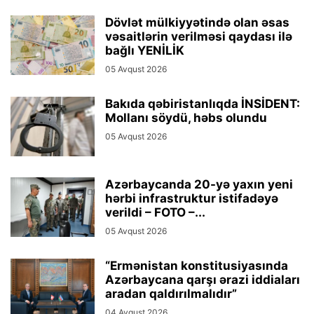
Dövlət mülkiyyətində olan əsas
vəsaitlərin verilməsi qaydası ilə
bağlı YENİLİK
05 Avqust 2026
Bakıda qəbiristanlıqda İNSİDENT:
Mollanı söydü, həbs olundu
05 Avqust 2026
Azərbaycanda 20-yə yaxın yeni
hərbi infrastruktur istifadəyə
verildi – FOTO –...
05 Avqust 2026
“Ermənistan konstitusiyasında
Azərbaycana qarşı ərazi iddiaları
aradan qaldırılmalıdır”
04 Avqust 2026