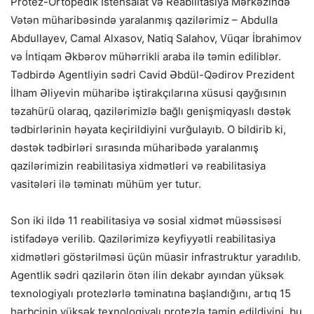
Protez-Ortopedik İstehsalat və Reabilitasiya Mərkəzində
Vətən müharibəsində yaralanmış qazilərimiz – Abdulla
Abdullayev, Camal Alxasov, Natiq Salahov, Vüqar İbrahimov
və İntiqam Əkbərov mühərrikli araba ilə təmin ediliblər.
Tədbirdə Agentliyin sədri Cavid Əbdül-Qədirov Prezident
İlham Əliyevin müharibə iştirakçılarına xüsusi qayğısının
təzahürü olaraq, qazilərimizlə bağlı genişmiqyaslı dəstək
tədbirlərinin həyata keçirildiyini vurğulayıb. O bildirib ki,
dəstək tədbirləri sırasında müharibədə yaralanmış
qazilərimizin reabilitasiya xidmətləri və reabilitasiya
vasitələri ilə təminatı mühüm yer tutur.
Son iki ildə 11 reabilitasiya və sosial xidmət müəssisəsi
istifadəyə verilib. Qazilərimizə keyfiyyətli reabilitasiya
xidmətləri göstərilməsi üçün müasir infrastruktur yaradılıb.
Agentlik sədri qazilərin ötən ilin dekabr ayından yüksək
texnologiyalı protezlərlə təminatına başlandığını, artıq 15
hərbçinin yüksək texnologiyalı protezlə təmin edildiyini, bu