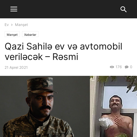
Ev
Manşet
Manşet
Xəbərlər
Qazi Sahilə ev və avtomobil
veriləcək – Rəsmi
176
0
21 Aprel 2021