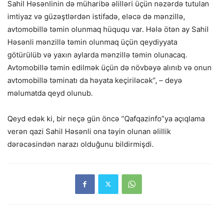
Sahil Həsənlinin də müharibə əlilləri üçün nəzərdə tutulan
imtiyaz və güzəştlərdən istifadə, eləcə də mənzillə,
avtomobillə təmin olunmaq hüququ var. Hələ ötən ay Sahil
Həsənli mənzillə təmin olunmaq üçün qeydiyyata
götürülüb və yaxın aylarda mənzillə təmin olunacaq.
Avtomobillə təmin edilmək üçün də növbəyə alınıb və onun
avtomobillə təminatı da həyata keçiriləcək”, – deyə
məlumatda qeyd olunub.
Qeyd edək ki, bir neçə gün öncə “Qafqazinfo”ya açıqlama
verən qazi Sahil Həsənli ona təyin olunan əlillik
dərəcəsindən narazı olduğunu bildirmişdi.