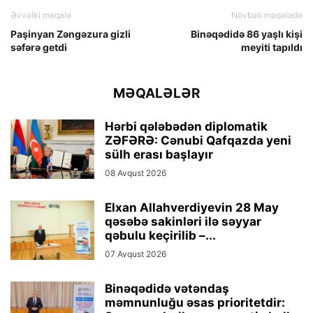
Əvvəlki məqalə
Növbəti məqalədə
Paşinyan Zəngəzura gizli
Binəqədidə 86 yaşlı kişi
səfərə getdi
meyiti tapıldı
MƏQALƏLƏR
Hərbi qələbədən diplomatik
ZƏFƏRƏ: Cənubi Qafqazda yeni
sülh erası başlayır
08 Avqust 2026
Elxan Allahverdiyevin 28 May
qəsəbə sakinləri ilə səyyar
qəbulu keçirilib –...
07 Avqust 2026
Binəqədidə vətəndaş
məmnunluğu əsas prioritetdir: