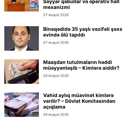
Səyyar qəbullar və operativ həll
mexanizmi
07 Avqust 2026
Binəqədidə 35 yaşlı vəzifəli şəxs
evində ölü tapıldı
07 Avqust 2026
Maaşdan tutulmaların həddi
müəyyənləşib – Kimlərə aiddir?
06 Avqust 2026
Vahid aylıq müavinət kimlərə
verilir? – Dövlət Komitəsindən
açıqlama
06 Avqust 2026