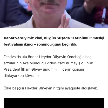
Xəbər verdiyimiz kimi, bu gün Şuşada “Xarıbülbül” musiqi
festivalının ikinci – sonuncu günü keçirilib.
Festivalda ulu öndər Heydər Əliyevin Qarabağla bağlı
arzularının əks olunduğu video-çarx nümayiş olunub.
Prezident İlham Əliyev ümummili liderin çıxışını
dinləyərkən kövrəlib.
Ölkə başçısı Heydər Əliyevin nitqini ayaqüstə alqışlayıb.