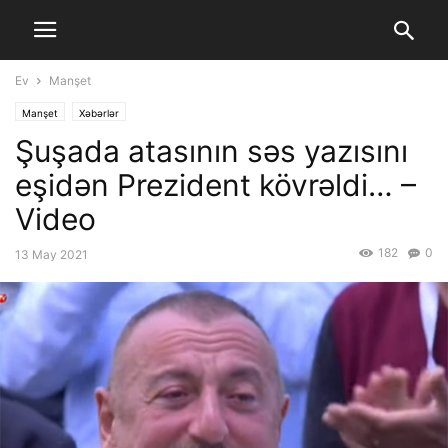
Ev
Manşet
Manşet
Xəbərlər
Şuşada atasının səs yazısını
eşidən Prezident kövrəldi… –
Video
182
0
13 May 2021