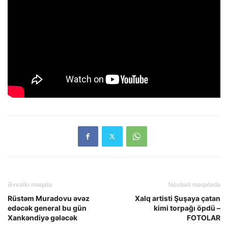
Əvvəlki məqalə
Növbəti məqalədə
Rüstəm Muradovu əvəz
Xalq artisti Şuşaya çatan
edəcək general bu gün
kimi torpağı öpdü –
Xankəndiyə gələcək
FOTOLAR