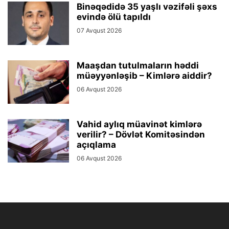
Binəqədidə 35 yaşlı vəzifəli şəxs
evində ölü tapıldı
07 Avqust 2026
Maaşdan tutulmaların həddi
müəyyənləşib – Kimlərə aiddir?
06 Avqust 2026
Vahid aylıq müavinət kimlərə
verilir? – Dövlət Komitəsindən
açıqlama
06 Avqust 2026