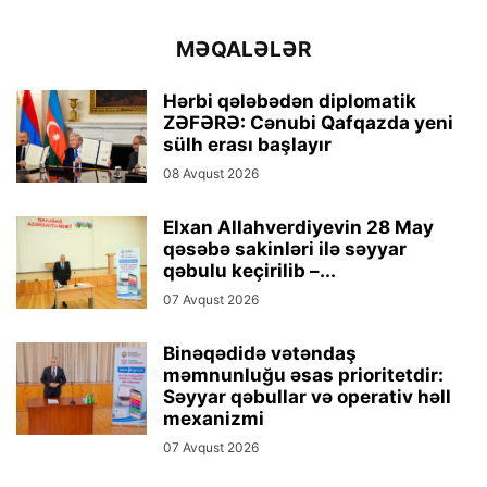
MƏQALƏLƏR
Hərbi qələbədən diplomatik
ZƏFƏRƏ: Cənubi Qafqazda yeni
sülh erası başlayır
08 Avqust 2026
Elxan Allahverdiyevin 28 May
qəsəbə sakinləri ilə səyyar
qəbulu keçirilib –...
07 Avqust 2026
Binəqədidə vətəndaş
məmnunluğu əsas prioritetdir:
Səyyar qəbullar və operativ həll
mexanizmi
07 Avqust 2026