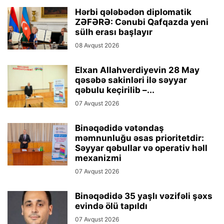
Hərbi qələbədən diplomatik
ZƏFƏRƏ: Cənubi Qafqazda yeni
sülh erası başlayır
08 Avqust 2026
Elxan Allahverdiyevin 28 May
qəsəbə sakinləri ilə səyyar
qəbulu keçirilib –...
07 Avqust 2026
Binəqədidə vətəndaş
məmnunluğu əsas prioritetdir:
Səyyar qəbullar və operativ həll
mexanizmi
07 Avqust 2026
Binəqədidə 35 yaşlı vəzifəli şəxs
evində ölü tapıldı
07 Avqust 2026