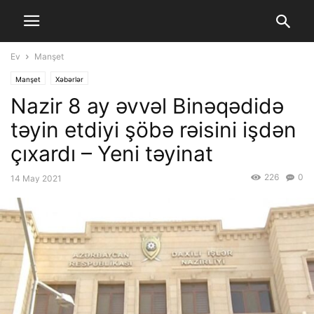
Ev
Manşet
Manşet
Xəbərlər
Nazir 8 ay əvvəl Binəqədidə
təyin etdiyi şöbə rəisini işdən
çıxardı – Yeni təyinat
226
0
14 May 2021