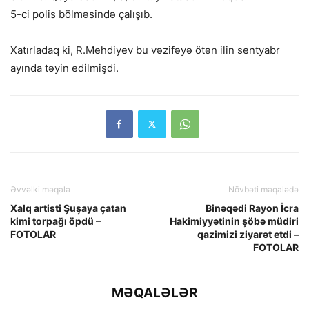
5-ci polis bölməsində çalışıb.
Xatırladaq ki, R.Mehdiyev bu vəzifəyə ötən ilin sentyabr
ayında təyin edilmişdi.
Əvvəlki məqalə
Növbəti məqalədə
Xalq artisti Şuşaya çatan
Binəqədi Rayon İcra
kimi torpağı öpdü –
Hakimiyyətinin şöbə müdiri
FOTOLAR
qazimizi ziyarət etdi –
FOTOLAR
MƏQALƏLƏR