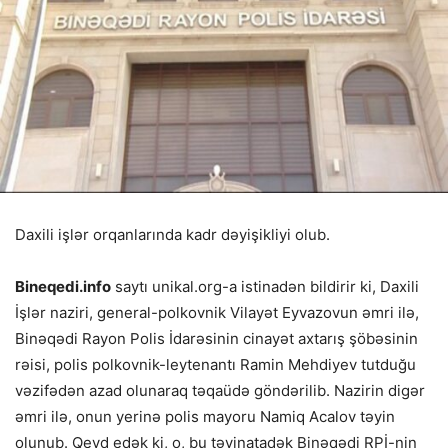
Daxili işlər orqanlarında kadr dəyişikliyi olub.
Bineqedi.info
saytı unikal.org-a istinadən bildirir ki, Daxili
İşlər naziri, general-polkovnik Vilayət Eyvazovun əmri ilə,
Binəqədi Rayon Polis İdarəsinin cinayət axtarış şöbəsinin
rəisi, polis polkovnik-leytenantı Ramin Mehdiyev tutduğu
vəzifədən azad olunaraq təqaüdə göndərilib. Nazirin digər
əmri ilə, onun yerinə polis mayoru Namiq Acalov təyin
olunub. Qeyd edək ki, o, bu təyinatadək Binəqədi RPİ-nin