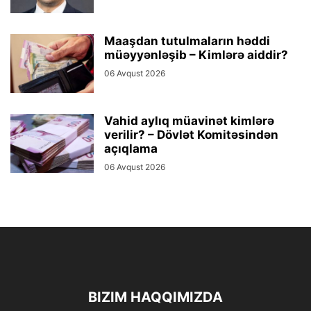
Maaşdan tutulmaların həddi
müəyyənləşib – Kimlərə aiddir?
06 Avqust 2026
Vahid aylıq müavinət kimlərə
verilir? – Dövlət Komitəsindən
açıqlama
06 Avqust 2026
BIZIM HAQQIMIZDA