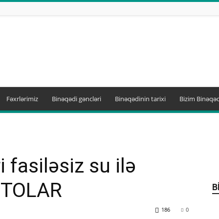
Fəxrlərimiz
Binəqədi gəncləri
Binəqədinin tarixi
Bizim Binəqəd
 fasiləsiz su ilə
FOTOLAR
B
186
0