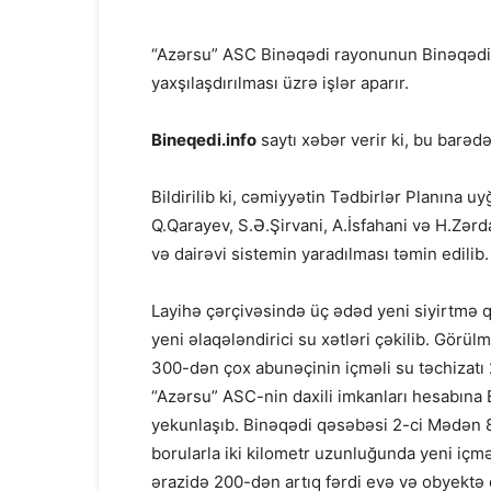
“Azərsu” ASC Binəqədi rayonunun Binəqədi q
yaxşılaşdırılması üzrə işlər aparır.
Bineqedi.info
saytı xəbər verir ki, bu barə
Bildirilib ki, cəmiyyətin Tədbirlər Planına
Q.Qarayev, S.Ə.Şirvani, A.İsfahani və H.Zər
və dairəvi sistemin yaradılması təmin edilib.
Layihə çərçivəsində üç ədəd yeni siyirtmə qur
yeni əlaqələndirici su xətləri çəkilib. Görül
300-dən çox abunəçinin içməli su təchizatı 24
“Azərsu” ASC-nin daxili imkanları hesabına 
yekunlaşıb. Binəqədi qəsəbəsi 2-ci Mədən 87
borularla iki kilometr uzunluğunda yeni içmə
ərazidə 200-dən artıq fərdi evə və obyektə ç