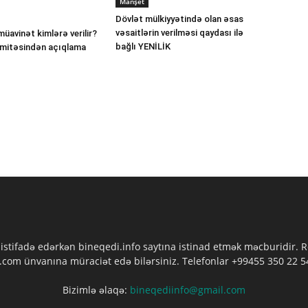
Manşet
Dövlət mülkiyyətində olan əsas
vəsaitlərin verilməsi qaydası ilə
müavinət kimlərə verilir?
bağlı YENİLİK
omitəsindən açıqlama
 istifadə edərkən bineqedi.info saytına istinad etmək məcburidir.
com ünvanına müraciət edə bilərsiniz. Telefonlar +99455 350 22 54
Bizimlə əlaqə:
bineqediinfo@gmail.com