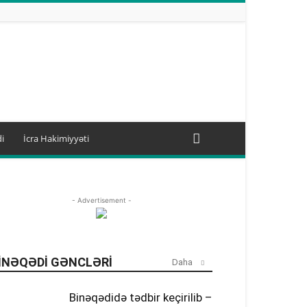
i
İcra Hakimiyyəti
- Advertisement -
INƏQƏDI GƏNCLƏRI
Daha
Binəqədidə tədbir keçirilib –