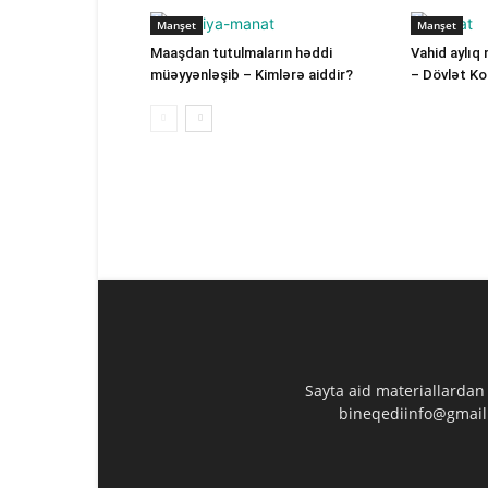
Manşet
Manşet
Maaşdan tutulmaların həddi
Vahid aylıq 
müəyyənləşib – Kimlərə aiddir?
– Dövlət K
Sayta aid materiallardan
bineqediinfo@gmail.