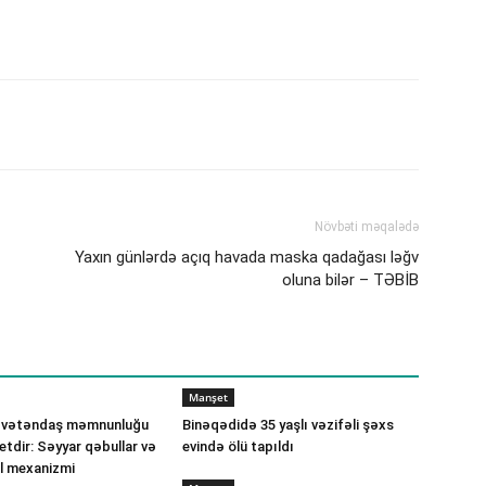
Növbəti məqalədə
Yaxın günlərdə açıq havada maska qadağası ləğv
oluna bilər – TƏBİB
Manşet
 vətəndaş məmnunluğu
Binəqədidə 35 yaşlı vəzifəli şəxs
etdir: Səyyar qəbullar və
evində ölü tapıldı
ll mexanizmi