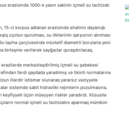
s ərazisində 1000-ə yaxın sakinin içməli su təchizatı
 15-ci korpus adlanan ərazisində əhalinin dayanıqlı
əqiq uçotun qurulması, su itkilərinin qarşısının alınması
Bu layihə çərçivəsində müxtəlif diametrli borularla yeni
a birləşmə verilərək sayğaclar quraşdırılacaq.
bu ərazilərdə mərkəzləşdirilmiş içməli su şəbəkəsi
rəfindən fərdi qaydada yaradılmış və tikinti normalarına
un illərdir istismar olunaraq yararsız vəziyyətə
lar sistemdə sabit hidravliki rejimlərin pozulmasına,
un keyfiyyəti üçün müəyyən risklər yaradırdı. Xüsusilə
akçıların normal içməli su təchizatını aparmaq mümkün