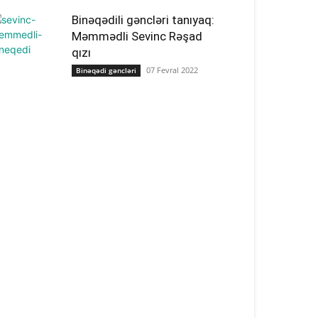
Binəqədili gəncləri tanıyaq:
Məmmədli Sevinc Rəşad
qızı
07 Fevral 2022
Binəqədi gəncləri