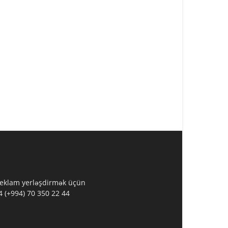
 Reklam yerləşdirmək üçün
 (+994) 70 350 22 44