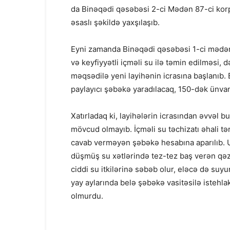
da Binəqədi qəsəbəsi 2-ci Mədən 87-ci korpu
əsaslı şəkildə yaxşılaşıb.
Eyni zamanda Binəqədi qəsəbəsi 1-ci mədən,
və keyfiyyətli içməli su ilə təmin edilməsi, d
məqsədilə yeni layihənin icrasına başlanıb. 
paylayıcı şəbəkə yaradılacaq, 150-dək ünvan
Xatırladaq ki, layihələrin icrasından əvvəl 
mövcud olmayıb. İçməli su təchizatı əhali tə
cavab verməyən şəbəkə hesabına aparılıb. Uz
düşmüş su xətlərində tez-tez baş verən qəza
ciddi su itkilərinə səbəb olur, eləcə də suy
yay aylarında belə şəbəkə vasitəsilə istehl
olmurdu.