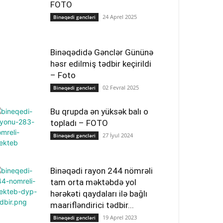
FOTO
24 Aprel 2025
Binəqədi gəncləri
Binəqədidə Gənclər Gününə
həsr edilmiş tədbir keçirildi
– Foto
02 Fevral 2025
Binəqədi gəncləri
Bu qrupda ən yüksək balı o
topladı – FOTO
27 İyul 2024
Binəqədi gəncləri
Binəqədi rayon 244 nömrəli
tam orta məktəbdə yol
hərəkəti qaydaları ilə bağlı
maarifləndirici tədbir...
19 Aprel 2023
Binəqədi gəncləri