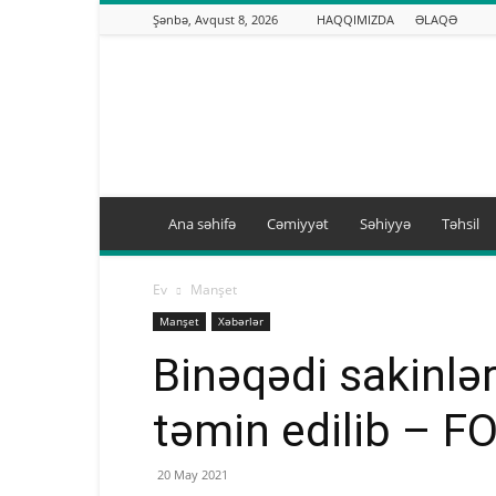
Şənbə, Avqust 8, 2026
HAQQIMIZDA
ƏLAQƏ
Binəqədi.info
Ana səhifə
Cəmiyyət
Səhiyyə
Təhsil
Ev
Manşet
Manşet
Xəbərlər
Binəqədi sakinləri
təmin edilib – 
20 May 2021