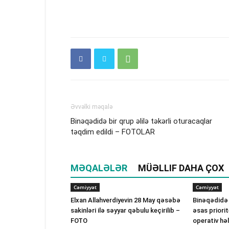
Əvvəlki məqalə
Binəqədidə bir qrup əlilə təkərli oturacaqlar
təqdim edildi – FOTOLAR
MƏQALƏLƏR
MÜƏLLIF DAHA ÇOX
Cəmiyyət
Cəmiyyət
Elxan Allahverdiyevin 28 May qəsəbə
Binəqədidə
sakinləri ilə səyyar qəbulu keçirilib –
əsas priorit
FOTO
operativ hə