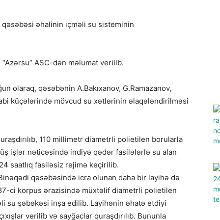
əsəbəsi əhalinin içməli su sisteminin
də “Azərsu” ASC-dən məlumat verilib.
 uyğun olaraq, qəsəbənin A.Bakıxanov, G.Ramazanov,
dabi küçələrində mövcud su xətlərinin əlaqələndirilməsi
aşdırılıb, 110 millimetr diametrli polietilen borularla
müş işlər nəticəsində indiyə qədər fasilələrlə su alan
 saatlıq fasiləsiz rejimə keçirilib.
Binəqədi qəsəbəsində icra olunan daha bir layihə də
-ci korpus ərazisində müxtəlif diametrli polietilen
li su şəbəkəsi inşa edilib. Layihənin əhatə etdiyi
ıxışlar verilib və sayğaclar quraşdırılıb. Bununla