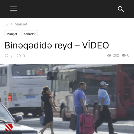
Ev
Manşet
Manşet
Xəbərlər
Binəqədidə reyd – VİDEO
262
0
22 İyul 2019