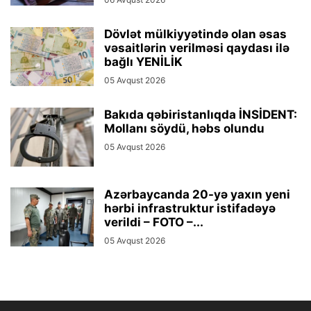
Dövlət mülkiyyətində olan əsas
vəsaitlərin verilməsi qaydası ilə
bağlı YENİLİK
05 Avqust 2026
Bakıda qəbiristanlıqda İNSİDENT:
Mollanı söydü, həbs olundu
05 Avqust 2026
Azərbaycanda 20-yə yaxın yeni
hərbi infrastruktur istifadəyə
verildi – FOTO –...
05 Avqust 2026