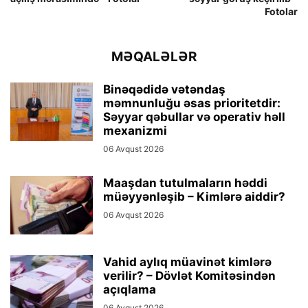
Fotolar
MƏQALƏLƏR
Binəqədidə vətəndaş
məmnunluğu əsas prioritetdir:
Səyyar qəbullar və operativ həll
mexanizmi
06 Avqust 2026
Maaşdan tutulmaların həddi
müəyyənləşib – Kimlərə aiddir?
06 Avqust 2026
Vahid aylıq müavinət kimlərə
verilir? – Dövlət Komitəsindən
açıqlama
06 Avqust 2026