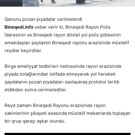
Qanunu pozan piyadalar cərimələndi
Bineqedi.info
xəbər verir ki, Binəqədi Rayon Polis
İdarəsinin və Binəqədi rayon dövlət yol polis şöbəsinin
əməkdaşları paytaxtın Binəqədi rayonu ərazisində müxtəlif
reydlər keçirdilər.
Birgə əməliyyat tədbirləri nəticəsində rayon ərazisində
piyada zolağlarından istifadə etməyərək yol hərəkəti
qaydalarını pozan piyadaları saxlayaraq protokol tərtib
etdikdən sonra cərimələdilər.
Reyd zamanı Binəqədi Rayonu ərazisində rayon
sakinlərinin şikayəti əsasında müxtəlif məkanlarda toplaşan
bir qrup qaraçı aşkar olundu.