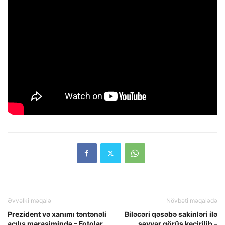
Əvvəlki məqalə
Növbəti məqalədə
Prezident və xanımı təntənəli
Biləcəri qəsəbə sakinləri ilə
açılış mərasimində – Fotolar
səyyar görüş keçirilib –