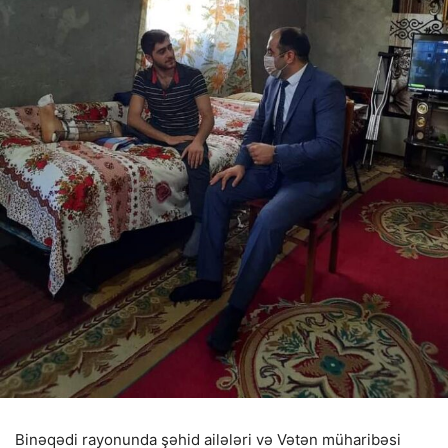
Binəqədi rayonunda şəhid ailələri və Vətən müharibəsi