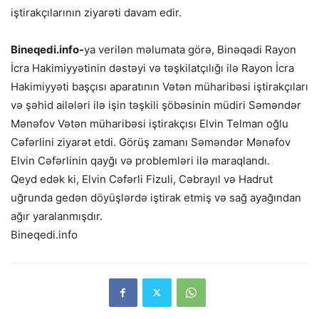
iştirakçılarının ziyarəti davam edir.
Bineqedi.info-
ya verilən məlumata görə, Binəqədi Rayon
İcra Hakimiyyətinin dəstəyi və təşkilatçılığı ilə Rayon İcra
Hakimiyyəti başçısı aparatının Vətən müharibəsi iştirakçıları
və şəhid ailələri ilə işin təşkili şöbəsinin müdiri Səməndər
Mənəfov Vətən müharibəsi iştirakçısı Elvin Telman oğlu
Cəfərlini ziyarət etdi. Görüş zamanı Səməndər Mənəfov
Elvin Cəfərlinin qayğı və problemləri ilə maraqlandı.
Qeyd edək ki, Elvin Cəfərli Fizuli, Cəbrayıl və Hadrut
uğrunda gedən döyüşlərdə iştirak etmiş və sağ ayağından
ağır yaralanmışdır.
Bineqedi.info