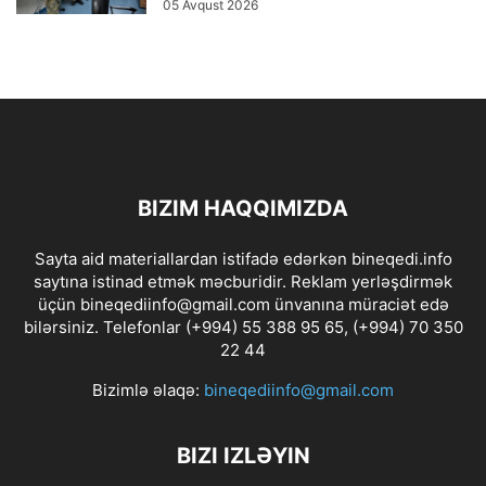
05 Avqust 2026
BIZIM HAQQIMIZDA
Sayta aid materiallardan istifadə edərkən bineqedi.info
saytına istinad etmək məcburidir. Reklam yerləşdirmək
üçün bineqediinfo@gmail.com ünvanına müraciət edə
bilərsiniz. Telefonlar (+994) 55 388 95 65, (+994) 70 350
22 44
Bizimlə əlaqə:
bineqediinfo@gmail.com
BIZI IZLƏYIN