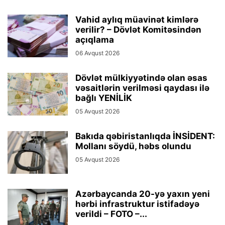
Vahid aylıq müavinət kimlərə
verilir? – Dövlət Komitəsindən
açıqlama
06 Avqust 2026
Dövlət mülkiyyətində olan əsas
vəsaitlərin verilməsi qaydası ilə
bağlı YENİLİK
05 Avqust 2026
Bakıda qəbiristanlıqda İNSİDENT:
Mollanı söydü, həbs olundu
05 Avqust 2026
Azərbaycanda 20-yə yaxın yeni
hərbi infrastruktur istifadəyə
verildi – FOTO –...