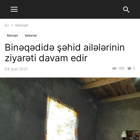
Ev
Manşet
Manşet
Xəbərlər
Binəqədidə şəhid ailələrinin
ziyarəti davam edir
185
0
04 İyun 2021