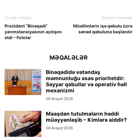
Əvvəlki məqalə
Növbəti məqalədə
Prezident “Binəqədi”
Müəllimlərin işə qəbulu üzrə
yarımstansiyasının açılışını
sənəd qəbuluna başlanılır
etdi – Fotolar
MƏQALƏLƏR
Binəqədidə vətəndaş
məmnunluğu əsas prioritetdir:
Səyyar qəbullar və operativ həll
mexanizmi
06 Avqust 2026
Maaşdan tutulmaların həddi
müəyyənləşib – Kimlərə aiddir?
06 Avqust 2026