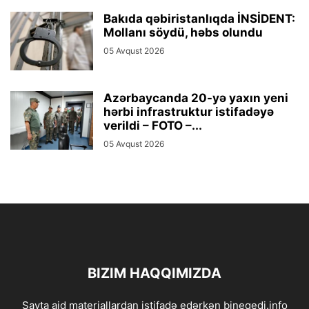
Bakıda qəbiristanlıqda İNSİDENT:
Mollanı söydü, həbs olundu
05 Avqust 2026
Azərbaycanda 20-yə yaxın yeni
hərbi infrastruktur istifadəyə
verildi – FOTO –...
05 Avqust 2026
BIZIM HAQQIMIZDA
Sayta aid materiallardan istifadə edərkən bineqedi.info