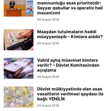
məmnunluğu əsas prioritetdir:
Səyyar qəbullar və operativ həll
mexanizmi
06 Avqust 2026
Maaşdan tutulmaların həddi
müəyyənləşib – Kimlərə aiddir?
06 Avqust 2026
Vahid aylıq müavinət kimlərə
verilir? – Dövlət Komitəsindən
açıqlama
06 Avqust 2026
Dövlət mülkiyyətində olan əsas
vəsaitlərin verilməsi qaydası ilə
bağlı YENİLİK
05 Avqust 2026