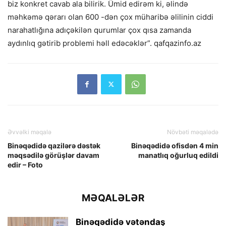
biz konkret cavab ala bilirik. Ümid edirəm ki, əlində
məhkəmə qərarı olan 600 -dən çox müharibə əlilinin ciddi
narahatlığına adıçəkilən qurumlar çox qısa zamanda
aydınlıq gətirib problemi həll edəcəklər”. qafqazinfo.az
Əvvəlki məqalə
Növbəti məqalədə
Binəqədidə qazilərə dəstək
Binəqədidə ofisdən 4 min
məqsədilə görüşlər davam
manatlıq oğurluq edildi
edir – Foto
MƏQALƏLƏR
Binəqədidə vətəndaş