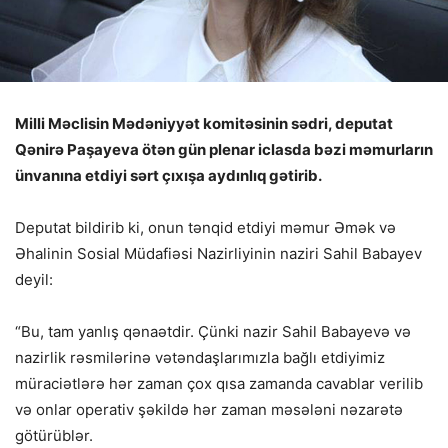
Milli Məclisin Mədəniyyət komitəsinin sədri, deputat
Qənirə Paşayeva ötən gün plenar iclasda bəzi məmurların
ünvanına etdiyi sərt çıxışa aydınlıq gətirib.
Deputat bildirib ki, onun tənqid etdiyi məmur Əmək və
Əhalinin Sosial Müdafiəsi Nazirliyinin naziri Sahil Babayev
deyil:
“Bu, tam yanlış qənaətdir. Çünki nazir Sahil Babayevə və
nazirlik rəsmilərinə vətəndaşlarımızla bağlı etdiyimiz
müraciətlərə hər zaman çox qısa zamanda cavablar verilib
və onlar operativ şəkildə hər zaman məsələni nəzarətə
götürüblər.