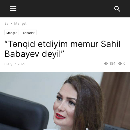
Ev
Manşet
Manşet
Xəbərlər
“Tənqid etdiyim məmur Sahil
Babayev deyil”
184
0
09 İyun 2021