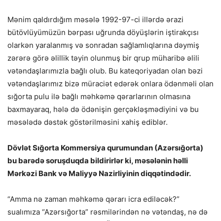
Mənim qaldırdığım məsələ 1992-97-ci illərdə ərazi
bütövlüyümüzün bərpası uğrunda döyüşlərin iştirakçısı
olarkən yaralanmış və sonradan sağlamlıqlarına dəymiş
zərərə görə əlillik təyin olunmuş bir qrup müharibə əlili
vətəndaşlarımızla bağlı olub. Bu kateqoriyadan olan bəzi
vətəndaşlarımız bizə müraciət edərək onlara ödənməli olan
sığorta pulu ilə bağlı məhkəmə qərarlarının olmasına
baxmayaraq, hələ də ödənişin gerçəkləşmədiyini və bu
məsələdə dəstək göstərilməsini xahiş ediblər.
Dövlət Sığorta Kommersiya qurumundan (Azərsığorta)
bu barədə soruşduqda bildirirlər ki, məsələnin həlli
Mərkəzi Bank və Maliyyə Nazirliyinin diqqətindədir.
“Amma nə zaman məhkəmə qərarı icra ediləcək?”
sualımıza “Azərsığorta” rəsmilərindən nə vətəndaş, nə də