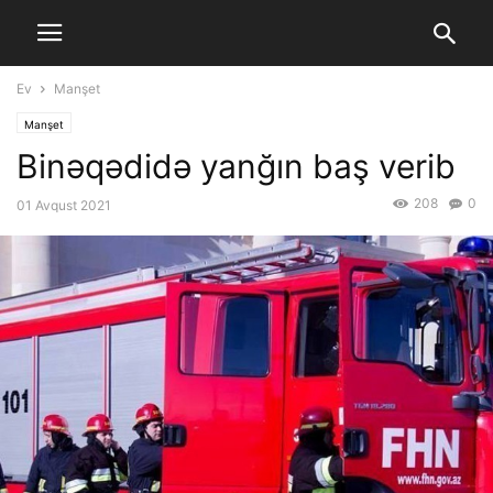
Ev
Manşet
Manşet
Binəqədidə yanğın baş verib
208
0
01 Avqust 2021