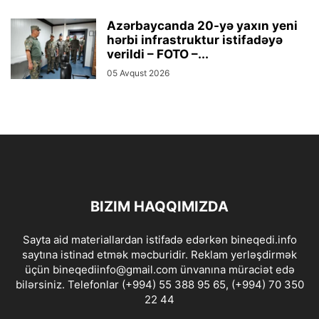
Azərbaycanda 20-yə yaxın yeni
hərbi infrastruktur istifadəyə
verildi – FOTO –...
05 Avqust 2026
BIZIM HAQQIMIZDA
Sayta aid materiallardan istifadə edərkən bineqedi.info
saytına istinad etmək məcburidir. Reklam yerləşdirmək
üçün bineqediinfo@gmail.com ünvanına müraciət edə
bilərsiniz. Telefonlar (+994) 55 388 95 65, (+994) 70 350
22 44