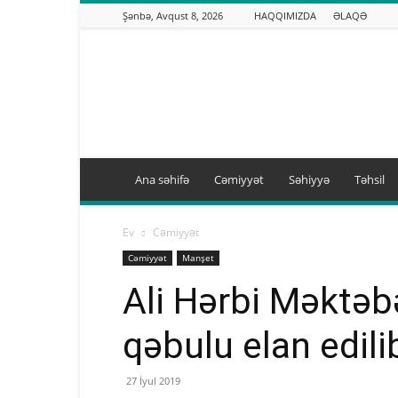
Şənbə, Avqust 8, 2026
HAQQIMIZDA
ƏLAQƏ
Binəqədi.info
Ana səhifə
Cəmiyyət
Səhiyyə
Təhsil
Ev
Cəmiyyət
Cəmiyyət
Manşet
Ali Hərbi Məktəb
qəbulu elan edili
27 İyul 2019