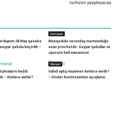
təchizatı yaxşılaşacaq
Cəmiyyət
verdiyevin 28 May qəsəbə
Binəqədidə vətəndaş məmnunluğu
ə səyyar qəbulu keçirilib –
əsas prioritetdir: Səyyar qəbullar və
operativ həll mexanizmi
Manşet
ulmaların həddi
Vahid aylıq müavinət kimlərə verilir?
b – Kimlərə aiddir?
– Dövlət Komitəsindən açıqlama