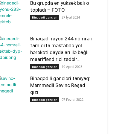
Bu qrupda ən yüksək balı o
topladı – FOTO
27 İyul 2024
Binəqədi gəncləri
Binəqədi rayon 244 nömrəli
tam orta məktəbdə yol
hərəkəti qaydaları ilə bağlı
maarifləndirici tədbir...
19 Aprel 2023
Binəqədi gəncləri
Binəqədili gəncləri tanıyaq:
Məmmədli Sevinc Rəşad
qızı
07 Fevral 2022
Binəqədi gəncləri