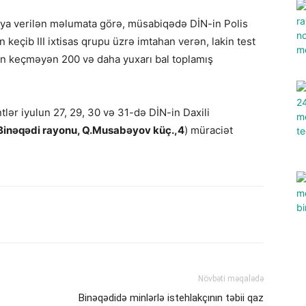
-ya verilən məlumata görə, müsabiqədə DİN-in Polis
çib III ixtisas qrupu üzrə imtahan verən, lakin test
n keçməyən 200 və daha yuxarı bal toplamış
lər iyulun 27, 29, 30 və 31-də DİN-in Daxili
, Binəqədi rayonu, Q.Musabəyov küç.,4
) müraciət
Növbəti məqalədə
Binəqədidə minlərlə istehlakçının təbii qaz