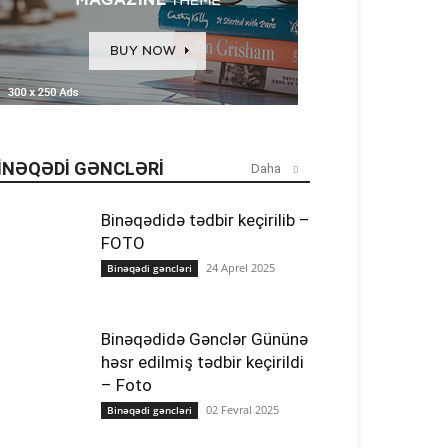
INƏQƏDI GƏNCLƏRI
Daha
Binəqədidə tədbir keçirilib –
FOTO
24 Aprel 2025
Binəqədi gəncləri
Binəqədidə Gənclər Gününə
həsr edilmiş tədbir keçirildi
– Foto
02 Fevral 2025
Binəqədi gəncləri