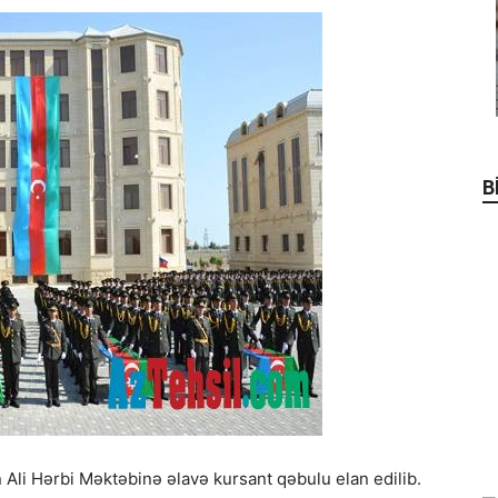
B
nın Ali Hərbi Məktəbinə əlavə kursant qəbulu elan edilib.