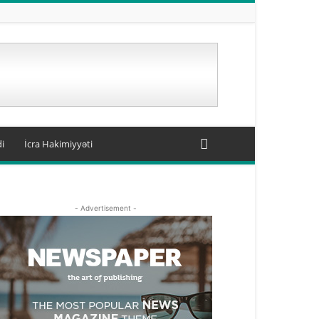
i
İcra Hakimiyyəti
- Advertisement -