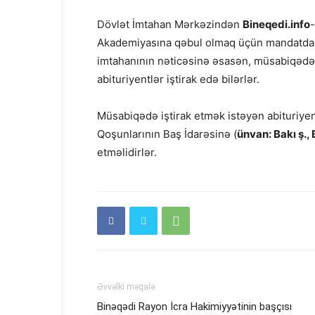
Dövlət İmtahan Mərkəzindən
Bineqedi.info
Akademiyasına qəbul olmaq üçün mandatdan ke
imtahanının nəticəsinə əsasən, müsabiqədə
abituriyentlər iştirak edə bilərlər.
Müsabiqədə iştirak etmək istəyən abituriyent
Qoşunlarının Baş İdarəsinə (
ünvan: Bakı ş.
etməlidirlər.
Əvvəlki məqalə
Binəqədi Rayon İcra Hakimiyyətinin başçısı