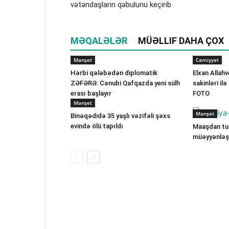
vətəndaşların qəbulunu keçirib
MƏQALƏLƏR
MÜƏLLIF DAHA ÇOX
Manşet
Cəmiyyət
Hərbi qələbədən diplomatik
Elxan Allah
ZƏFƏRƏ: Cənubi Qafqazda yeni sülh
sakinləri il
erası başlayır
FOTO
Manşet
Manşet
Binəqədidə 35 yaşlı vəzifəli şəxs
evində ölü tapıldı
Maaşdan tut
müəyyənləşi