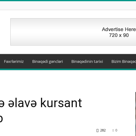
Fəxrlərimiz
Binəqədi gəncləri
Binəqədinin tarixi
Bizim Binəqəd
ə əlavə kursant
b
282
0