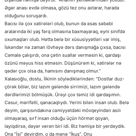
Əgər anası evdə olmasa, gözü tez onu axtarar, harada
olduğunu soruşardı.
Bacısı ilə çox xatirələri olub, bunun da əsas səbəbi
aralarında iki yaş fərq olmasına baxmayaraq, eyni sinifdə
oxumaqları olub. Hətta belə bir xüsusiyyətləri var imiş,
İskəndər nə zaman lövhəyə dərs danışmağa çıxsa, bacısı
Cəmalə çalışırdı, ona çətin suallar verməsin ki, qardaşı
özünü məyus hiss etməsin. Düşünürəm ki, xatirələr nə
qədər çox olsa da, hamısını danışmaq olmur.”
Xalasıoğlu, dostu, İlkinin söylədiklərindən: “Dostlar duz-
çörək bölər, biz lazım gələndə sirrimizi, lazım gələndə
dərdlərimizi bölmüşük. Ürəyi çox təmiz idi qardaşımın.
Cəsur, mərifətli, qanacaqlıydı. Yerini bilən insan olub. Belə
deyim, qarşısındakına cəmiyyətdəki mövqeyindən asılı
olmayaraq, sırf insan olduğu üçün hörmət qoyan,
layiqdirsə, dəyər verən biri idi. Biz həmişə bir yerdəydik.
Ona “İsi” deyirdim, o da mənə “İkuş”. Onu