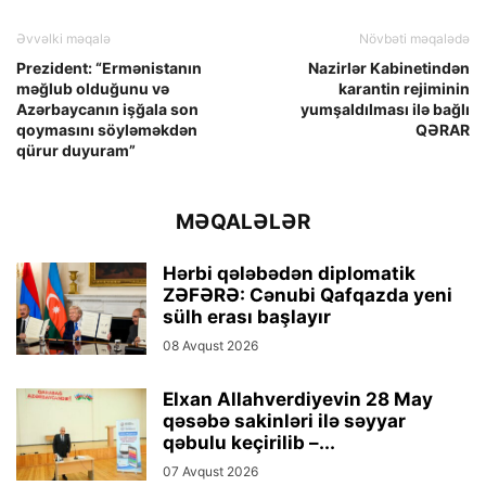
Əvvəlki məqalə
Növbəti məqalədə
Prezident: “Ermənistanın
Nazirlər Kabinetindən
məğlub olduğunu və
karantin rejiminin
Azərbaycanın işğala son
yumşaldılması ilə bağlı
qoymasını söyləməkdən
QƏRAR
qürur duyuram”
MƏQALƏLƏR
Hərbi qələbədən diplomatik
ZƏFƏRƏ: Cənubi Qafqazda yeni
sülh erası başlayır
08 Avqust 2026
Elxan Allahverdiyevin 28 May
qəsəbə sakinləri ilə səyyar
qəbulu keçirilib –...
07 Avqust 2026