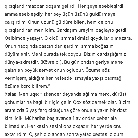
qıcıqlandırmaqdan xoşum gəlirdi. Hər şeyə əsəbləşirdi,
amma əsəbləşdiyi hər şey üçün üzünü güldürməyə
çalışırdım. Onun üzünü güldürə bilən, həm də onu
qıcıqlandıran mən idim. Qardaşım ürəyimi dağlayıb getdi.
Qəlbimdə yaşayır. O öldü, amma ikimizi qoydular o məzara.
Onun haqqında dastan danışardım, amma boğazım
düyümlənir. Məni burada tək qoydu. Bizim qardaşlığımız
dünya-axirətdir. (Kövrəldi). Bu gün ondan geriyə mənə
qalan ən böyük sərvət onun oğludur. Özümə söz
vermişəm, aldığım hər nəfəsdə İsmayıla yaxşı baxmağı
özümə borc bilirəm.“
Xalası Məhluqə: “İskəndər deyəndə ağlıma mərd, dürüst,
qohumlarına bağlı bir igid gəlir. Çox söz demək olar. Bizim
aramızda 5 yaş fərq olduğuna görə onunla yaxın bir dost
kimi idik. Müharibə başlayanda 1 ay ondan xəbər ala
bilmədim. Hər kəsin səsini ona oxşadır, hər yerdə onu
axtarırdım. O, şəhid olandan sonra yataq xəstəsi oldum.