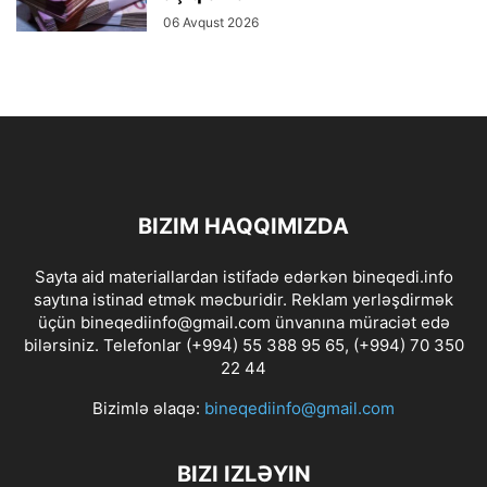
06 Avqust 2026
BIZIM HAQQIMIZDA
Sayta aid materiallardan istifadə edərkən bineqedi.info
saytına istinad etmək məcburidir. Reklam yerləşdirmək
üçün bineqediinfo@gmail.com ünvanına müraciət edə
bilərsiniz. Telefonlar (+994) 55 388 95 65, (+994) 70 350
22 44
Bizimlə əlaqə:
bineqediinfo@gmail.com
BIZI IZLƏYIN