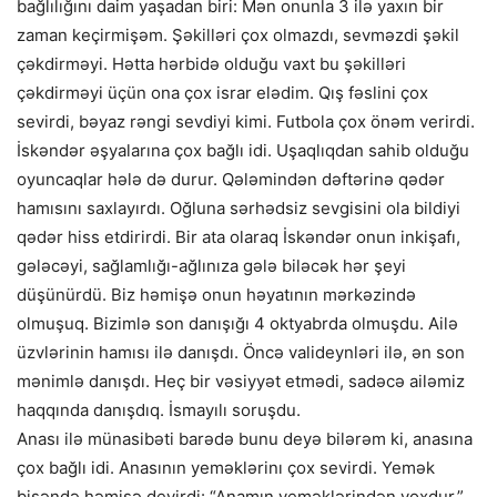
bağlılığını daim yaşadan biri: Mən onunla 3 ilə yaxın bir
zaman keçirmişəm. Şəkilləri çox olmazdı, sevməzdi şəkil
çəkdirməyi. Hətta hərbidə olduğu vaxt bu şəkilləri
çəkdirməyi üçün ona çox israr elədim. Qış fəslini çox
sevirdi, bəyaz rəngi sevdiyi kimi. Futbola çox önəm verirdi.
İskəndər əşyalarına çox bağlı idi. Uşaqlıqdan sahib olduğu
oyuncaqlar hələ də durur. Qələmindən dəftərinə qədər
hamısını saxlayırdı. Oğluna sərhədsiz sevgisini ola bildiyi
qədər hiss etdirirdi. Bir ata olaraq İskəndər onun inkişafı,
gələcəyi, sağlamlığı-ağlınıza gələ biləcək hər şeyi
düşünürdü. Biz həmişə onun həyatının mərkəzində
olmuşuq. Bizimlə son danışığı 4 oktyabrda olmuşdu. Ailə
üzvlərinin hamısı ilə danışdı. Öncə valideynləri ilə, ən son
mənimlə danışdı. Heç bir vəsiyyət etmədi, sadəcə ailəmiz
haqqında danışdıq. İsmayılı soruşdu.
Anası ilə münasibəti barədə bunu deyə bilərəm ki, anasına
çox bağlı idi. Anasının yeməklərinı çox sevirdi. Yemək
bişəndə həmişə deyirdi: “Anamın yeməklərindən yoxdur.”