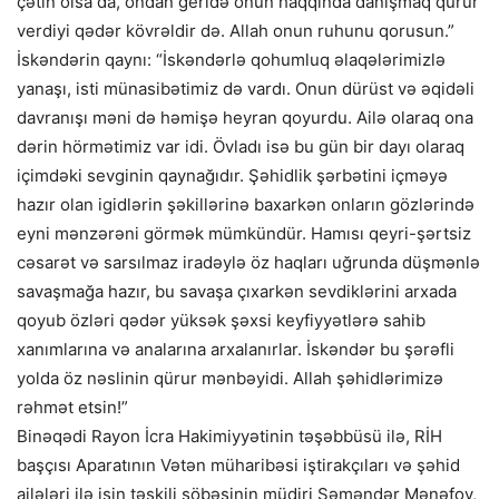
çətin olsa da, ondan geridə onun haqqında danışmaq qürur
verdiyi qədər kövrəldir də. Allah onun ruhunu qorusun.”
İskəndərin qaynı: “İskəndərlə qohumluq əlaqələrimizlə
yanaşı, isti münasibətimiz də vardı. Onun dürüst və əqidəli
davranışı məni də həmişə heyran qoyurdu. Ailə olaraq ona
dərin hörmətimiz var idi. Övladı isə bu gün bir dayı olaraq
içimdəki sevginin qaynağıdır. Şəhidlik şərbətini içməyə
hazır olan igidlərin şəkillərinə baxarkən onların gözlərində
eyni mənzərəni görmək mümkündür. Hamısı qeyri-şərtsiz
cəsarət və sarsılmaz iradəylə öz haqları uğrunda düşmənlə
savaşmağa hazır, bu savaşa çıxarkən sevdiklərini arxada
qoyub özləri qədər yüksək şəxsi keyfiyyətlərə sahib
xanımlarına və analarına arxalanırlar. İskəndər bu şərəfli
yolda öz nəslinin qürur mənbəyidi. Allah şəhidlərimizə
rəhmət etsin!”
Binəqədi Rayon İcra Hakimiyyətinin təşəbbüsü ilə, RİH
başçısı Aparatının Vətən müharibəsi iştirakçıları və şəhid
ailələri ilə işin təşkili şöbəsinin müdiri Səməndər Mənəfov,