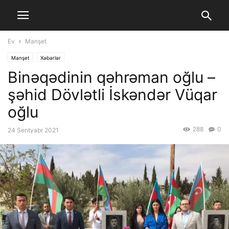
Ev
Manşet
Manşet
Xəbərlər
Binəqədinin qəhrəman oğlu –
şəhid Dövlətli İskəndər Vüqar
oğlu
288
0
24 Sentyabr 2021