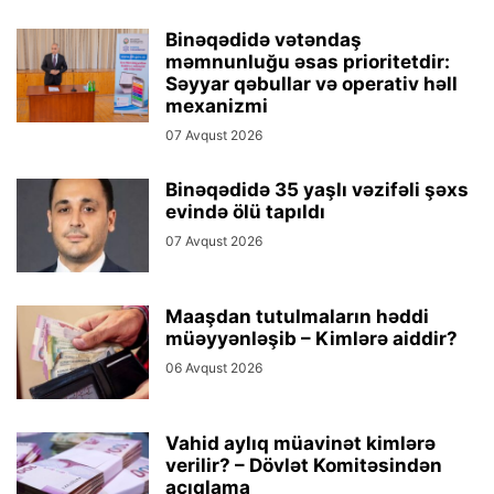
Binəqədidə vətəndaş
məmnunluğu əsas prioritetdir:
Səyyar qəbullar və operativ həll
mexanizmi
07 Avqust 2026
Binəqədidə 35 yaşlı vəzifəli şəxs
evində ölü tapıldı
07 Avqust 2026
Maaşdan tutulmaların həddi
müəyyənləşib – Kimlərə aiddir?
06 Avqust 2026
Vahid aylıq müavinət kimlərə
verilir? – Dövlət Komitəsindən
açıqlama