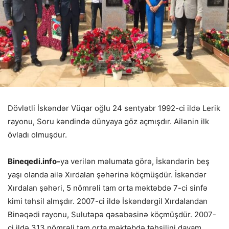
Dövlətli İskəndər Vüqar oğlu 24 sentyabr 1992-ci ildə Lerik
rayonu, Soru kəndində dünyaya göz açmışdır. Ailənin ilk
övladı olmuşdur.
Bineqedi.info-
ya verilən məlumata görə, İskəndərin beş
yaşı olanda ailə Xırdalan şəhərinə köçmüşdür. İskəndər
Xırdalan şəhəri, 5 nömrəli tam orta məktəbdə 7-ci sinfə
kimi təhsil almşdır. 2007-ci ildə İskəndərgil Xırdalandan
Binəqədi rayonu, Sulutəpə qəsəbəsinə köçmüşdür. 2007-
ci ildə 313 nömrəli tam orta məktəbdə təhsilini davam