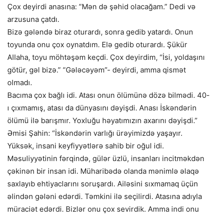
Çox deyirdi anasına: “Mən də şəhid olacağam.” Dedi və
arzusuna çatdı.
Bizə gələndə biraz oturardı, sonra gedib yatardı. Onun
toyunda onu çox oynatdım. Elə gedib oturardı. Şükür
Allaha, toyu möhtəşəm keçdi. Çox deyirdim, “İsi, yoldaşını
götür, gəl bizə.” “Gələcəyəm”- deyirdi, amma qismət
olmadı.
Bacıma çox bağlı idi. Atası onun ölümünə dözə bilmədi. 40-
ı çıxmamış, atası da dünyasını dəyişdi. Anası İskəndərin
ölümü ilə barışmır. Yoxluğu həyatımızın axarını dəyişdi.”
Əmisi Şahin: “İskəndərin varlığı ürəyimizdə yaşayır.
Yüksək, insani keyfiyyətlərə sahib bir oğul idi.
Məsuliyyətinin fərqində, gülər üzlü, insanları incitməkdən
çəkinən bir insan idi. Müharibədə olanda mənimlə əlaqə
saxlayıb ehtiyaclarını soruşardı. Ailəsini sıxmamaq üçün
əlindən gələni edərdi. Təmkini ilə seçilirdi. Atasına adıyla
müraciət edərdi. Bizlər onu çox sevirdik. Amma indi onu